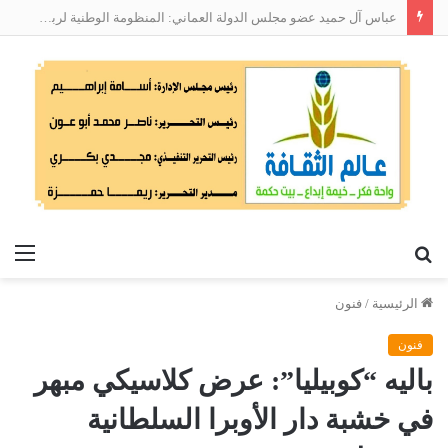
عباس آل حميد عضو مجلس الدولة العماني: المنظومة الوطنية لربط التوظيف بالمهارات تعالج البطالة من جذورها
بحث
الق
عن
الرئيسية
/
فنون
فنون
باليه “كوبيليا”: عرض كلاسيكي مبهر
في خشبة دار الأوبرا السلطانية