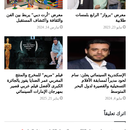
معرض “برواز” الرابع بلمسات
معرض “أرت دبي” يربط بين الفن
طلابية
والثقافة واكتشاف المستقبل
مايو 23, 2023
مارس 14, 2024
الإسكندرية السينمائي يعلن: سام
فيلم “مريم” للمخرج والمنتج
لحود مديراً لمسابقة الأفلام
المغربي عمر الضنايا يفوز يالجائزة
التسجيلية والقصيرة لدول البحر
الكبرى لأفضل فيلم عربي قصير
المتوسط
بمهرجان الإمارات السينمائي
مايو 4, 2024
يناير 21, 2025
اترك تعليقاً