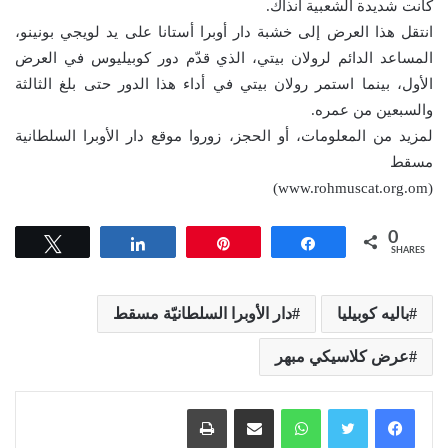
كانت شديدة الشعبية آنذاك.
انتقل هذا العرض إلى خشبة دار أوبرا أستانا على يد لويجي بونينو،
المساعد الدائم لرولان بيتي، الذي قدّم دور كوبيليوس في العرض
الأول، بينما استمر رولان بيتي في أداء هذا الدور حتى بلغ الثالثة
والسبعين من عمره.
لمزيد من المعلومات، أو الحجز، زوروا موقع دار الأوبرا السلطانية
مسقط
(www.rohmuscat.org.om)
0
Tweet
Share
Pin
Share
SHARES
باليه كوبيليا
دار الأوبرا السلطانيّة مسقط
عرض كلاسيكي مبهر
واتساب
مشاركة عبر البريد
طباعة