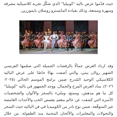
حيث قدّموا عرض باليه “كوبيليا” الذي شكّل تجربة كلاسيكية مشرقة
ومبهرة وممتعة، وذلك بقيادة المايسترو روسلان بايمورزين.
وقد ازداد العرض جمالًا بالرقصات الجميلة التي صمّمها الفرنسي
الشهير رولان بيتي، والتي أضفت بهاءً خاصًا على عرض الباليه
الكلاسيكي الوحيد المُدرج ضمن برامج الموسم الحالي (٢٠٢٥-
٢٠٢٦). ساد العرض المرح والجمال، ووجد الجمهور في باليه “كوبيليا”
كل ما هو مدهش، وممتع، ومليء بالسحر والألوان والشخصيات
الآسرة التي كشفت عن عالم مفعم بقصص الحب والأحداث الغامضة
غير المتوقّعة، ضمن نوع نادر من الكوميديا في فن الباليه حيث السحر
والتحولات والمغامرات والألحان المحببة منذ الطفولة، من خلال