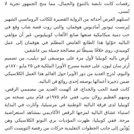
رقصات كانت نابضة بالتنوع والجمال، مما منح الجمهور تجربة لا
تُنسى.
استلهم العرض أحداثه من الرواية القصيرة للكاتب الرومانسي الشهير
إيرنست ثيودور أماديوس هوفمان، والتي روت قصة شاب وقع في
حب دمية ميكانيكية صنعها صانع الألعاب كوبيليوس. غير أن مؤلفي
الباليه حوّلوا هذا الطابع الغامض المظلم في هوفمان إلى عمل
كوميدي، روى خلافًا بسيطًا ثم مصالحة جميلة بين عاشقين.
عُرِض باليه كوبيليا لأول مرة على موسيقى ليو ديليب، من تصميم
أرثر سان ليون، على خشبة مسرح الأوبرا الملكية في ٢٥ مايو ١٨٧٠م.
واليوم، تُدرِج العديد من دور الأوبرا حول العالم هذا العمل الكلاسيكي
ضمن ذخيرة أعمالها بوصفه إحدى روائع فن الباليه.
كانت قصة الحب والخداع، قد ألهمت العديد من مصممي الرقص،
ومنهم العظيم رولان بيتي. ففي عام ١٩٧٥م، قدّم بيتي نسخته من
كوبيليا لدى فرقة الباليه الوطنية في مرسيليا، وأثارت في البداية
استياء عشاق الباليه لمزجها الرقص الأكاديمي بمشاهد استعراضية
مرحة. ففي كوبيليا، ظهرت المؤديات بزي التوتو الكلاسيكي وهن
يُؤدّين إلى جانب الخطوات التقليدية حركات من رقصة التويست التي