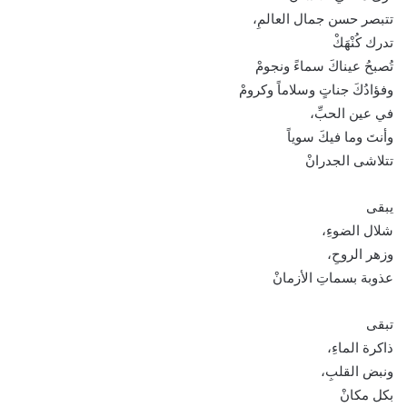
تتبصر حسن جمال العالمِ،
تدرك كُنْهَكْ
تُصبحُ عيناكَ سماءً ونجومْ
وفؤادُكَ جناتٍ وسلاماً وكرومْ
في عين الحبِّ،
وأنتَ وما فيكَ سوياً
تتلاشى الجدرانْ
يبقى
شلال الضوءِ،
وزهر الروحِ،
عذوبة بسماتِ الأزمانْ
تبقى
ذاكرة الماءِ،
ونبض القلبِ،
بكل مكانْ