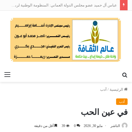
عباس آل حميد عضو مجلس الدولة العماني: المنظومة الوطنية لربط التوظيف بالمهارات تعالج البطالة من جذورها
بحث
الق
عن
الرئيسية
/
أدب
أدب
في عين الحب
الناشر
مايو 30, 2026
0
39
أقل من دقيقة