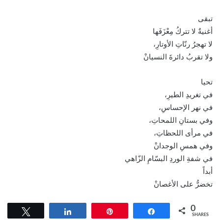
تبقى
أغنيةٌ لا تتركُ مِعْزَفَها
لا تهجرُ رنّاتِ الأوتارِ،
ولا تقربُ دائرةَ النسيانْ
تحيا
في تغريدِ الطيرِ،
في نهر الإحساسِ،
وفي بستانِ اللمحاتِ،
في مرأى اللحظاتِ،
وفي همسِ الوجدانْ
في شفةِ الوردِ البسّامِ الزّاهي
أبداً
تخضرُّ على الأغصانْ
0
Tweet
Share
Pin
Share
SHARES