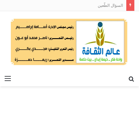
السؤال الطّعين
بحث
الق
عن