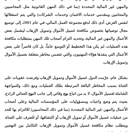
والمهن غير المالية المحددة (بما في ذلك المهن القانونية مثل المحاسبين
والمحامين ومقدمي خدمات الائتمان وخدمات الشركات) والتي يتم استغلالها
لنفس الغرض. أدى ذلك لدفع مجموعة العمل المالي، في عام 2003، إلى توسيع
مجال توصياتها بخصوص مكافحة غسيل الأموال وتمويل الإرهاب ليشمل بعض
الأعمال والمهن غير المالية، وتحديد التزام أصحاب تلك المهن بمتطلبات مكافحة
هذه العمليات. لم يكن هذا التخطيط أو التوسع عاماً، بل كان قاصراً على بعض
الأعمال التي ينفذها هؤلاء المهنيون، والتي تتضمن مخاطر متعلقة بغسيل الأموال
وتمويل الإرهاب.
بشكل عام، جرّمت الدول غسيل الأموال وتمويل الإرهاب وفرضت عقوبات على
الجناة بسبب المخاطر البالغة المرتبطة بتللك العمليات. ومع ذلك، وللمواجهة
الشاملة لغسيل الأموال، لا بد من اتباع نهج وقائي إلى جانب النهج الجنائي الرادع.
بحيث يتم وضع واجبات ومسؤوليات على المؤسسات المالية وعلى أصحاب
الأعمال والمهن غير المالية المحددة (بما في ذلك المحاسبين) للالتزام بها للحد
من عمليات غسيل الأموال أو تمويل الإرهاب أو اكتشافها، أو للتعرف على الجناة.
ويتطلب نظام مكافحة غسيل الأموال وتمويل الإرهاب التكامل بين النهجين