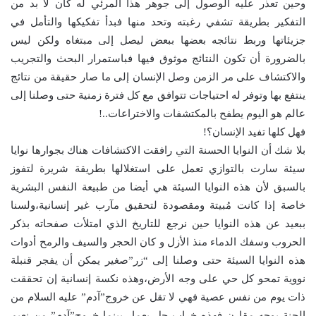
وحين تعذر عليه الوصول إلى جوهر هذا المرئي له كان لا بد من
التفكير بطريقة تشفي رغبته وتحد منها فبدأ تفكيكها والتأمل في
جزيئاتها وربط نتائجه بعضها ببعض ليصل إلى مبتغاه ولكن ليس
بالضرورة أن تكون النتائج موثوق فيها فباستمرار البحث والتجريب
والاكتشاف على مر الزمن وصل الإنسان إلى ما صار حقيقة من نتائج
ينتفع بها وتوفر له احتياجات تتوافق مع كل فترة زمنية حتى وصلنا إلى
عالم هو اليوم يطفح بالمكتشفات والاختراعات..!
فهل كلها تفيد الإنسان؟!
بلا شك أن النوايا الحسنة التي رافقت الاكتشافات هناك بجوارها نوايا
سيئة سارت بالتوازي تعمل على استغلالها بطريقة شريرة لتفوز
بالسبق لأن هذه النوايا السيئة هي أيضا من طبيعة النفس البشرية
خاصة إذا كانت مُبيتة ومقصودة لتحقيق مآرب غير إنسانية،ولسنا
ببعيد عن هذه النوايا حين نرجع للتاريخ الذي امتلأت صفحاته بذكر
الحروب وسفك الدماء منذ الأزل و كان الحجر والسيف والرمح أدوات
هذه النوايا السيئة حتى وصلنا إلى “زر”صغير يمكن أن يفجر قنبلة
نووية تمحو كل حي على وجه الأرض،وهذه نكسة إنسانية إن تحققت
ذات يوم من نفس عصية فهي لا تقل عن خروج”آدم” عليه السلام من
الجنة بوجه مقارن فهذه خراب حل بعمار بينما خروج”آدم” من نعيم