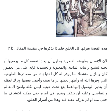
هذه القصة يعرفها كل الخلق فلماذا نذكرها في مقدمة المقال إذا؟!
لأن الإنسان بطبيعته الفطرية يحاول أن يجد لنفسه كل ما يرضيها أو
تحبه ليشبع رغباته المادية والمعنوية والجسدية فإنه على مر العصور
كان ومازال منشغلا بما يوفر له كل احتياجاته من مصادرها الطبيعية
التي وفرها الله له وأظهر بعضها يراها بعينه وأخفى بعضها وترك لعقله
أن يتدبر الوصول إليها،فما يقع تحت عينيه ليس بكله واضح المعالم
والتفاصيل وعليه أن يتفكر ويتدبر في أمره حتى يمكنه اكتشاف ما
خفي منه أو لم يدركه عقله فيه وهذا من أسرار الخلق.