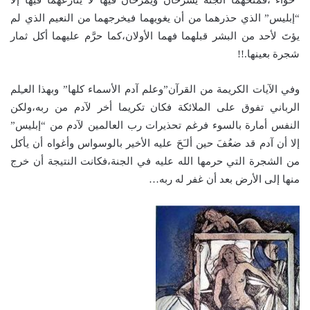
“إبليس” الذي حذرهما من أن يغويهما فيخرجهما من النعيم الذي لم
يؤتَ لأحد من البشر قبلهما فهما الأولان،كما حرَّم عليهما أكل ثمار
شجرة بعينها.!!
وفي الآيات الكريمة من القرآن”وعلم آدم الأسماء كلها” وبهذا العـِلم
الرباني تفوق على الملائكة فكان تكريما أخر لآدم من ربه،ولكن
النفس أمارة بالسوء فرغم تحذيرات رب العالمين لآدم من “إبليس”
إلا أن آدم قد ضعُفَ حين ألـَحَ عليه الأخير بالوسواس وأغواه أن يأكل
من الشجرة التي حرمها الله عليه في الجنة،فكانت النتيجة أن خرج
منها إلى الأرض بعد أن غفر له ربه…