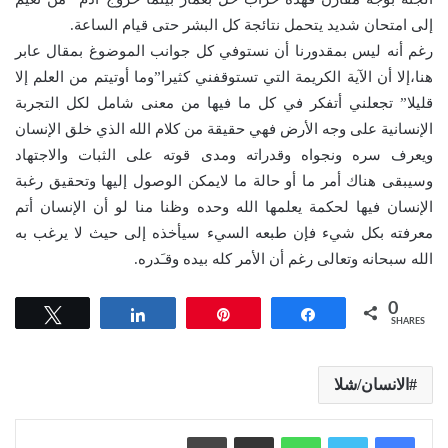
إلى امتحان شديد يتحمل نتائجة كل البشر حتى قيام الساعة.
رغم أنه ليس بمقدورنا أن نستوفي كل جوانب الموضوغ بمقال عابر
هنا،إلا أن الآية الكريمة التي تستوقفني كثيرا”وما أوتيتم من العلم إلا
قليلا” تجعلني أتفكر في كل ما فيها من معنى شامل لكل التجربة
الإنسانية على وجه الأرض فهي حقيقة من كلام الله الذي خلق الإنسان
ويعرف سره ونجواه وقدراته ومدى قوته على الثبات والاجتهاد
وسيبقى هناك أمر ما أو حالة ما لايمكن الوصول إليها وتحقيق رغبة
الإنسان فيها لحكمة يعلمها الله وحده وظنا منا لو أن الإنسان أتم
معرفته بكل شيء فإن طبعه السيء سيأخذه إلى حيث لا يرغب به
الله سبحانه وتعالى رغم أن الأمر كله بيده وقـَدره.
0
Tweet
Share
Pin
Share
SHARES
الانسان/شلا
واتساب
مشاركة عبر البريد
طباعة