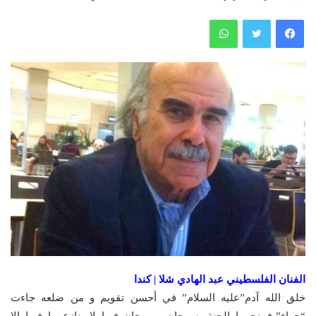
فيسبوك
تويتر
واتساب
الفنان الفلسطيني عبد الهادي شلا | كندا
خلق الله آدم”عليه السلام” في أحسن تقويم و من ضلعه جاءت
“حواء”،فمنحهما الجنة يسرحان ويمرحان فيها لا ينازعهما فيها إلا