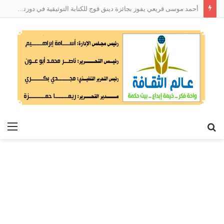
أحمد موسى قريعي يفوز بجائزة دينق قوج للكتابة التوثيقية في دورتها الأولى
بحث
الق
عن