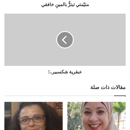
متيّمتي تبتزُّ بالمينِ خافقي
عبقرية شكسبير..!
مقالات ذات صلة