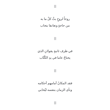
|||
روحاً لروحٍ بثَّ كلٌ ما به
من حاجةٍ وتعانقا بتحاب
|||
في ظرف ثانيةٍ يقولانِ الذي
يحتاجُ عاما في يدِ الكُتَّاب
|||
فقد المكانُ أمامهم أحكامه
ونأى الزمان بنفسه ليُحابي
|||