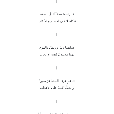
|||
فتـراهما نصفاً ألـمَّ بنصفه
فتكامـلا فـي الاسـم و الألقاب
|||
عيناهما وتـرٌ و ريشٌ والهوى
بهما يـدنـدنُ قصة الإعجاب
|||
بتناغمٍ عزف المشاعرَ صبوةً
والحبُّ أغنيةٌ على الأهداب
|||