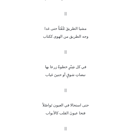
|||
مشيا الطريقَ تَلَفُتَاً حتى غدا
وجه الطريق من الهوى ككتاب
|||
في كل شِبْرٍ خطوةٌ زرعا بها
نبضاتِ شوقٍ أو حنينَ غياب
|||
حتى استحالا في العيون تَواصُلاً
فتحا عيونَ القلب كالأبواب
|||