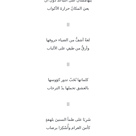
يتهامسان على التباعد دون أنْ
يعيَ المكانُ حرارةَ الأكواب
|||
لغةٌ أشفُّ من الضياء حروفها
وأرقُّ من طيفٍ على الألباب
|||
كلماتها نُخَبٌ تدور كؤوسها
بالعشق تحملها يدُ الترحاب
|||
شَرِبَا على ظمأ السنينَ بلهفةٍ
كأسَ الغرام وأُسْكِرَا برضاب