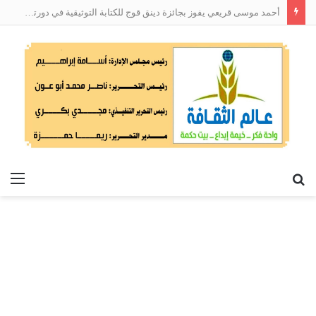
أحمد موسى قريعي يفوز بجائزة دينق قوج للكتابة التوثيقية في دورتها الأولى
بحث
الق
عن