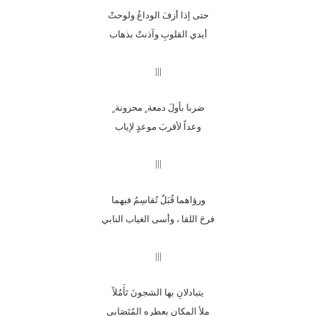
حتى إذا أزفَ الوداعُ ولوحتْ
أيدي القلوبِ وآذنتْ بذهاب
|||
ضربا بأولَ دمعة ٍ محزونة ٍ
وعداً لأقربَ موعدٍ لإياب
|||
ورؤاهما قُبَلٌ تُقاسِمُ فيهما
فرحَ اللقا ، وأسى الغياب النابي
|||
يتبادلانِ بها الشجونَ تَأَمُلاً
ملأ المكان بعطره المُتَصَابي