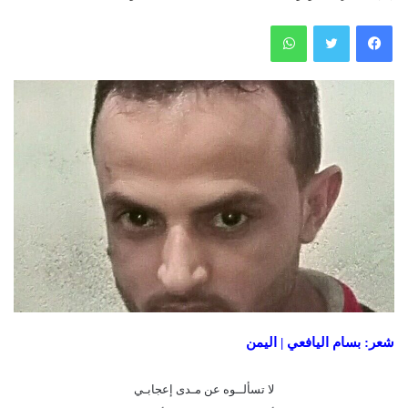
فيسبوك
تويتر
واتساب
شعر: بسام اليافعي | اليمن
لا تسألــوه عن مـدى إعجابـي