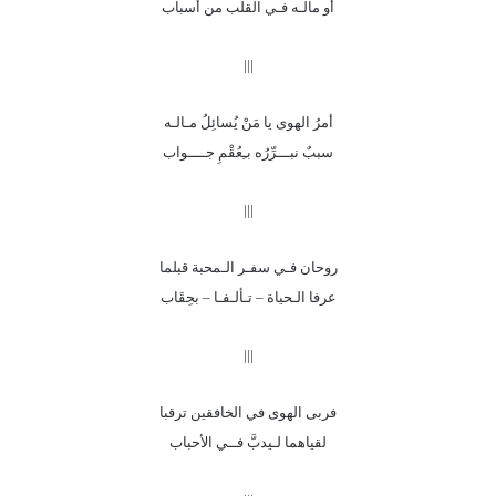
أو مالـه فـي القلب من أسباب
|||
أمرُ الهوى يا مَنْ يُسائِلُ مـالـه
سببٌ نبـــرِّرُه بـِعُقْمِ جــــواب
|||
روحان فـي سفـر الـمحبة قبلما
عرفا الـحياة – تـألـفـا – بحِقَاب
|||
فربى الهوى في الخافقين ترقبا
لقياهما لـيدبَّ فــي الأحباب