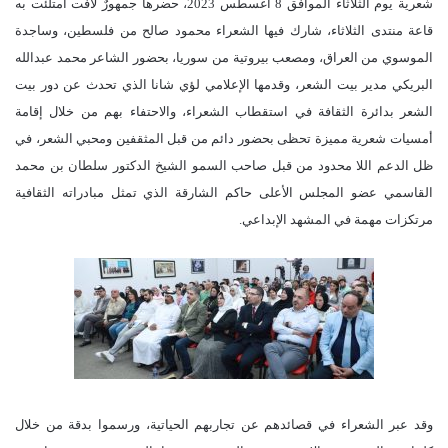
شعرية يوم الثلاثاء الموافق 8 أغسطس 2023، حضرها جمهورٌ لافت امتلئت به
قاعة منتدى الثلاثاء، شارك فيها الشعراء محمود صالح من فلسطين، وساجدة
الموسوي من العراق، ومصعب بيروتية من سوريا، بحضور الشاعر محمد عبدالله
البريكي مدير بيت الشعر، وقدمها الإعلامي لؤي شانا الذي تحدث عن دور بيت
الشعر بدائرة الثقافة في استقطاب الشعراء، والاحتفاء بهم من خلال إقامة
أمسيات شعرية مميزة تحظى بحضور دائم من قبل المثقفين ومحبي الشعر، في
ظل الدعم اللا محدود من قبل صاحب السمو الشيخ الدكتور سلطان بن محمد
القاسمي عضو المجلس الأعلى حاكم الشارقة الذي تمثل مبادراته الثقافية
مرتكزات مهمة في المشهد الإبداعي.
وقد عبر الشعراء في قصائدهم عن تجاربهم الحياتية، ورسموا بدقة من خلال