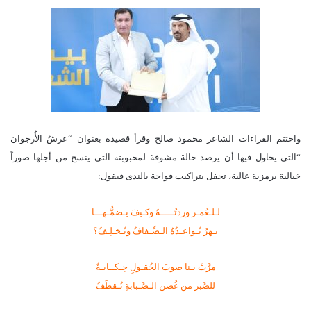
واختتم القراءات الشاعر محمود صالح وقرأ قصيدة بعنوان “عرشُ الأُرجوان
“التي يحاول فيها أن يرصد حالة مشوقة لمحبوبته التي ينسج من أجلها صوراً
خيالية برمزية عالية، تحفل بتراكيب فواحة بالندى فيقول:
لـلـعُمـر وردتُـــــهُ وكـيفَ يـضمُّـهـــا
نـهرٌ تُـواعـدُهُ الـضِّـفافُ وتُـخـلِـفُ؟
مرَّتْ بـنا صوبَ الحُقـولِ حِـكــايـةٌ
للصَّبر من غُصن الـصَّـبابةِ تُـقطَفُ