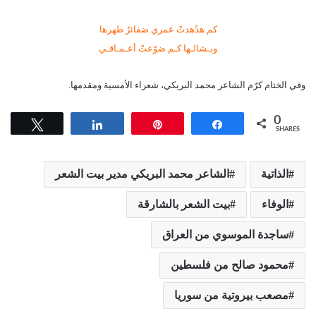
كم هدْهدتْ عمري ضفائرُ طهرها
وبـشالـها كـم ضوّعتْ أعـمـاقـي
وفي الختام كرّم الشاعر محمد البريكي، شعراء الأمسية ومقدمها.
0
Tweet
Share
Pin
Share
SHARES
الذاتية
الشاعر محمد البريكي مدير بيت الشعر
الوفاء
بيت الشعر بالشارقة
ساجدة الموسوي من العراق
محمود صالح من فلسطين
مصعب بيروتية من سوريا