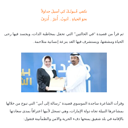
تكفي عُـيونُـكَ كي أسيلَ جداولاً
نحوَ الحياةِ .. أذوبُ.. أُنثرُ .. أُذرَفُ
ثم قرأ من قصيدة “في الحالتين” التي تحفل بمخاطبة الذات، ويجسد فيها رحى
الحياة ومشقتها، ويستشرف فيها الغد بنزعة إنسانية متلاحمة .
وقرأت الشاعرة ساجدة الموسوي قصيدة “رسالة إلى أبي” التي تبوح من خلالها
بمشاعرها النبيلة تجاه دولة الإمارات، وهي تسجل لأبيها اعترافاً بمدى سعادتها
بالإقامة في بلد شقيق يمنحها دفء الحرية والامن والطمأنينة فتقول: