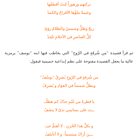
تركتهم وزهوراً كنتُ أقطفُها
وغيمةٌ ملؤُها الأفراحُ والكمدُ
ريحٌ وظلٌّ وشمسٌ والظلامُ رؤىً
كلُّ العناصرِ في الأحلامِ تتّحِدُ
ثم قرأ قصيدة “من شُرفَةٍ في الرّوح” التي يخاطب فيها ابنه “يوسف” برمزية
عالية ما يجعل القصيدة مفتوحة على نظم إبداعية حميمية فيقول:
من شُرفةٍ في الرّوحِ يُشرِقُ “يوسُفُ”
ويطلُّ شمساً في الفؤادِ و يُشرِفُ
يا قطرةً من غَيْمِ جدّكَ كم هطلْــ
ــتَ على بساتيني ندىً لا ينشَفُ
و بكلِّ هذا الحُزنِ .. لا أهتمُّ حيــ
ـــنَ أراكَ مبتسماً.. و لا أتأسّفُ