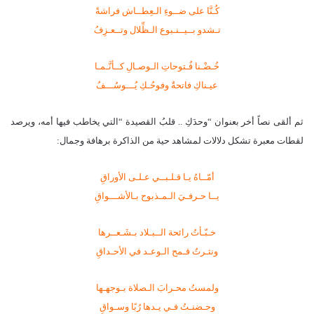
كُـنَّا على ضــوءِ الـعِطــاش فراشةً
تـشدو بــيــنـبوع الـظِّلال وتــعـزِفُ
خُـضْـنا فُـتوحاتِ الـوصـالِ كــأنَّـمـا
عيـناكِ فاتحةٌ وفوحُـكِ يُـــوسُـــفُ
ثم ألقى نصاً أخر بعنوان “وحدَكِ .. قلبُ القصيدة “التي يخاطب فيها أمه، ويرصد
لقطات معبرة تشكل دلالات لمشاهد حية من الذاكرة برهافة وجمال:
أمّــاهُ يـا قـلـبــي عـلـى الأوراقِ
يــا حـرفـيَ الـمـذبوح بـالأشـــواقِ
خـبّـأتُ رائحة الــبـلاد بـشَـعــرها
ونثـرتُ قـمح الـوعـد في الأحـداقِ
ولمستُ محـرابَ الـصلاة بـوجهـها
وحـضنـتُ فـي يـدها رُبًا وسـواقِ