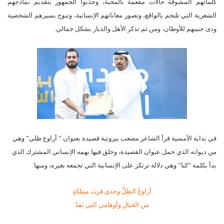
كلماتهم المشوقة حالات مفعمة بالمحبة، وجذبوا الجمهور بتقديم نماذجهم
الشعرية التي تلتحم بالواقع، وتصور معاناتهم الإنسانية، وتبوح بسيرهم الشخصية
ودى حنينهم للأوطان، ومن ثم تذكر الأهل والديار بشكل جمالي.
في بداية الأمسية قرأ الشاعر مصعب بيروتية قصيدة بعنوان ” أراوغ ظلي” وهي
من ديوانه الذي حمل عنوان القصيدة، وحلق فيها بهمه الإنساني المشترك الذي
بدأ بكلمة “كنا” وهي دلالة ترتكز على الإنسانية التي تجمعه بغيره، ومنها:
أراوغُ الظلَّ وحدي قربَ مملكةٍ
من الخيالِ وأوهامي التي تفدُ