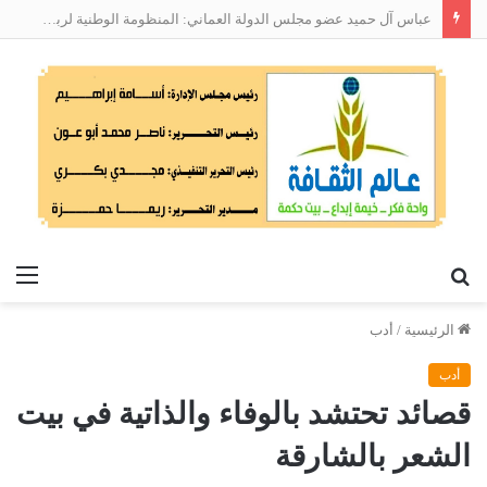
عباس آل حميد عضو مجلس الدولة العماني: المنظومة الوطنية لربط التوظيف بالمهارات تعالج البطالة من جذورها
بحث
الق
عن
الرئيسية
/
أدب
أدب
قصائد تحتشد بالوفاء والذاتية في بيت
الشعر بالشارقة