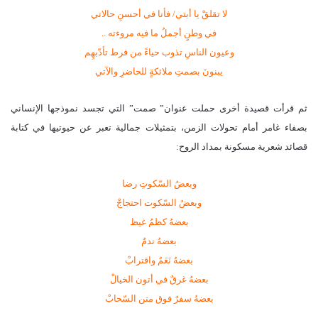
لا تقلقْ يا أبتي/ فأنا في أحسنِ حالاتي
في وطنٍ أجملُ ما فيه مروءته ..
وعيون الناسِ تذوب حياءً من فرط تأدّبهِم
يبنونَ بصمتِ ملائكةٍ للحاضرِ والآتي
ثم قرأت قصيدة أخرى حملت عنوان” صمت” التي تجسد نموذجها الإنساني
بصفاء غامر أمام تحولات الزمن، بتمثيلات جمالية تعبر عن حيوتيها في كتابة
قصائد شعرية مسكونة بمداد الروح:
وبعضُ السّكوتِ رضا
وبعضُ السّكوت احتجاجْ
بعضهُ كظمُ غيظ
بعضهُ ندمٌ
بعضهُ نَعَمٌ واقترابْ
بعضهُ غرقٌ في أتون الخيالْ
بعضهُ سفرٌ فوق متن السّحابْ