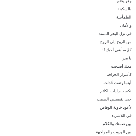
وهو يحلم
بالسكينة
الطمأنينة
والأمان
في نزل البحر الممتد
من الروح إلى الروح
كمْ سأبقى أحبك؟!
يا بحر
معك أصبحت
كأسرار الخرافة
أينما وثقت خُذلت
نكست رايات الكلام
حتى تقمصني الصمت
لأعود خاوية الوفاض
في اللاشيء
بين صمتك والكلام
بين الهروب والمواجهة