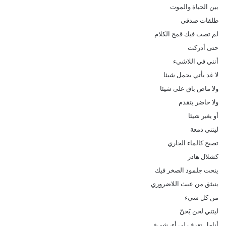
بين الحياة والموت
طلقات صدقي
لم تصب فيك قمح الكلام
حتى أدركت
أنني في اللاشيء
لا غد يأتي يحمل شيئا
ولا ماض باق على شيئا
ولا حاضر يتقدم
أو يغير شيئا
ليتني دمعة
تصبح كالماء الجاري
كشلال هادر
ينحت جلمود الصخر فيك
ينبثق من عبث اللاضروري
من كل شيء
ليتني لحن يَحنّ
أنامل تعزف لي أي شيء..