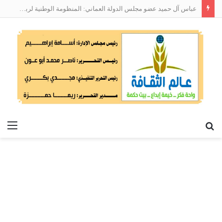
عباس آل حميد عضو مجلس الدولة العماني: المنظومة الوطنية لربط التوظيف بالمهارات تعالج البطالة من جذورها
بحث
الق
عن