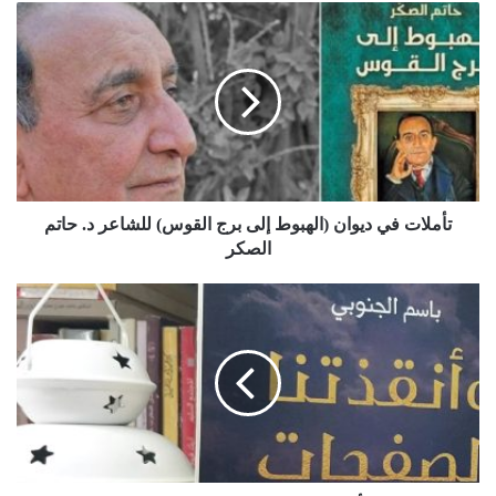
تأملات في ديوان (الهبوط إلى برج القوس) للشاعر د. حاتم
الصكر