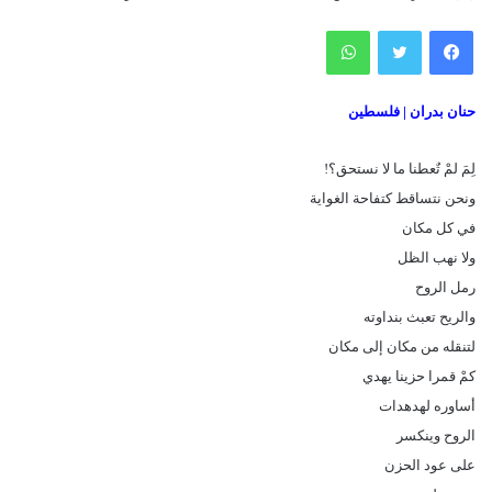
فيسبوك
تويتر
واتساب
حنان بدران | فلسطين
لِمَ لمْ تٌعطنا ما لا نستحق؟!
ونحن نتساقط كتفاحة الغواية
في كل مكان
ولا نهب الظل
رمل الروح
والريح تعبث بنداوته
لتنقله من مكان إلى مكان
كمْ قمرا حزينا يهدي
أساوره لهدهدات
الروح وينكسر
على عود الحزن