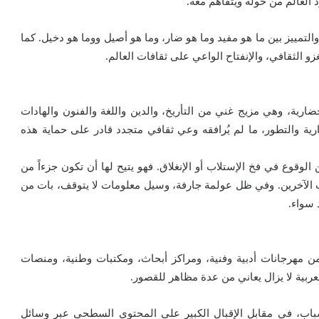
د العالم من حوله ويتفاهم معه.
التمييز بين ما هو مفيد وما هو ضار، وما هو أصيل ووما هو دخيل. كما
غزو الثقافي، والإنفتاح الواعي على ثقافات العالم.
حضارية، وهي مزيج غني من التأريخ، والدين واللغة والفنون والهادات
ارية والتطور، ما لم يُرافقه وعي ثقافي متجدد قادر على حماية هذه
وقوع في فخ الإستلاب أو الإنغلاق. فهو يتيح لها أن تكون جزءاً من
ات الآخرين. وفي ظل عولمة جارفة، وسيل معلومات لا يتوقف، بات من
 سواء.
ن مهرجانات أدبية وفنية، ومراكز أبحاث، ومكتبات وطنية، ومنصات
لعربية لا يزال يعاني من عدة مظاهر للقصور.
شباب، في مقابل الإقبال الكبير على المحتوى السطحي عبر وسائل