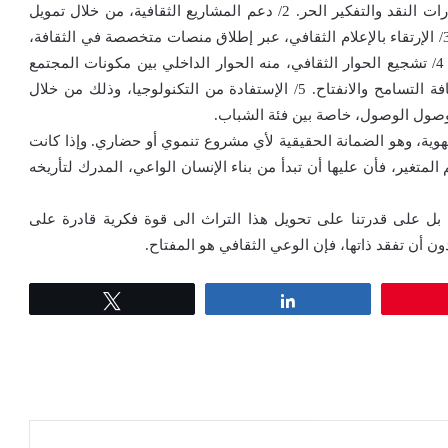
جزءاً أصيلاً من المنهج الدراسي، مع التركيز على تنمية مهارات النقد والتفكير الحر. 2/ دعم المشاريع الثقافية، من خلال تمويل
الفنون والكتب والمكتبات وتحفيز الإنتاج الإبداعي المحلي. 3/ الإرتقاء بالإعلام الثقافي، عبر إطلاق منصات متخصصة في الثقافة،
تُقدم محتوى جذاباً وهادفاً، يخاطب مختلف فئات المجتمع. 4/ تشجيع الحوار الثقافي، منه الحوار الداخلي بين مكونات المجتمع
الواحد، ومنه الحوار الخارجي مع الثقافات الأخرى لبناء ثقافة التسامح والانفتاح. 5/ الإستفادة من التكنولوجيا، وذلك من خلال
وصول الوصول، خاصة بين فئة الشباب.
هوية، وهو الضمانة الحقيقية لأي مشروع تنموي أو حضاري. وإذا كانت
متغير، فأن عليها أن تبدأ من بناء الإنسان الواعي، المدرك لتأريخه
بل على قدرتنا على تحويل هذا التراث الى قوة فكرية قادرة على
دون أن تفقد ذاتها، فإن الوعي الثقافي هو المفتاح.
Tweet
Share
عة