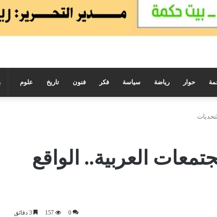
مة
حوار
رياضة
سياسة
فكر
فنون
تاريخ
علوم
لتحديات
تمعات العربية.. الواقع
0
157
3 دقائق