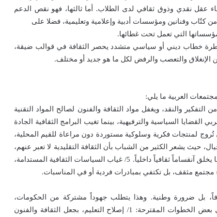
ناء عقل نقدي وذوق ثقافي لدى الطلاب. أما ثالثها، فهو نقص الدعم
من كتّاب وفنانين ومؤسسات أدبية وإعلامية وتعليمية، فضلا على
ؤسساتها التي تعمل تحت غطائها.
سيطرة خطاب ديني أو سياسي متشدد يحصر الثقافة في قوالب ضيقة،
من الإنغلاق والتعصب والرفض لكل ما هو جديد أو مختلف.
جتمعات العربية ما يلي:
من التفكير والنقد، ويغفل مواد الثقافة والفنون لصالح المواد التقنية
لعربي القضايا السياسية والترفيهية، بينما تغيب البرامج الثقافية الجادة
الاستهلاكية، التي تُروج لمنتجات فكرية وسلوكية مستوردة دون مراعاة للقيم المحلية،
وسش الثقافي. 4/ الفجوة بين الأجيال، حيث يشعر الكثير من الشباب بأن الثقافة التقليدية لا تعبر عنهم،
بينما ينظركبار السن الى الثقافة الحديثة بشيء من الريبة، ما يخلق آنقساماً ثقافياً داخلياً. 5/ غياب السياسات الثقافية المستدامة،
اء مجتمع مثقف، بل تكتفي بمبادرات فردية أو في المناسبات.
فاً، بل ضرورة وطنية. وهذا يتطلب جهوداً مشتركة من الحكومات،
والمؤسسات التربوية والإعلام والمجتمع المدني. وفيما يلي بعض الخطوات المقترحة: 1/ إصلاح التعليم، بجعل الثقافة والفنون