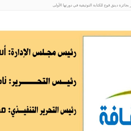
ائزة دينق قوج للكتابة التوثيقية في دورتها الأولى