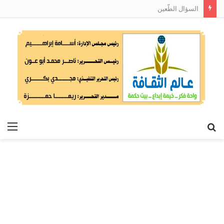
السؤال الطّعين
بحث
الق
عن