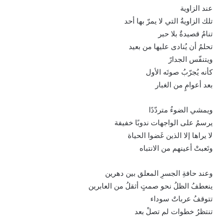
عند الزاوية
تلك الزاويةُ التي لا يمرّ بها أحد
تنامُ قصيدةٌ بلا حبر
تحلمُ أن يُنادى عليها من بعيد
ويتنفّس الجدارً
كأنه يُجرّبُ صوتَه الأول
بعد أعوامٍ من الغبار
ويمشي الضوءُ متردّدًا
يرسمُ على الواجهات ندوبًا خفيفة
لا يراها إلا الذين غَضوا الحياة
وتَعبتْ أعينهم من الانتباه
وعند حافةِ الجسرِ المعلق بين دهرين
ينعطفُ الظلُ نحو صمتٍ أثقلُ من العابرين
تتوقفُ عرباتٌ سوداء
تنتظرُ خطوات لم تصلْ بعد