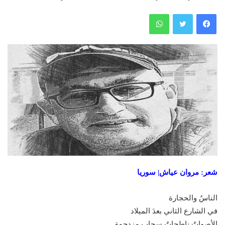
فيسبوك
تويتر
واتساب
شعر: مروان عياش| سوريا
الناسُ والحجارة
في الشارع الثاني بعدَ الميلاد
الأصواتُ ناطحاتُ سحابٍ مزدحمة