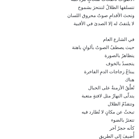
تتسلقها الظلالُ لتنتحرَ بشموخ
وتحتَ الأقدامِ صوتٌ محروق اللسان
لا يلتفتُ له إلا الصدىَ في الأقبية
في الشارع العام
حيث يصطفُ الصوتُ بألوانٍ باهتة
يتظاهرُ بالصورة
يتجسدُ بالخوف
يبتاعُ زجاجات الدمِ الفاخرة
هناك
تُعلَّقُ الأزمنةُ على الحبال
يتدلّى النهارُ مثل لافتةٍ متعبة
وتتقدّمُ الظلال
تبحثُ عن مكانٍ لا تُطارد فيه
تتعثرُ بالضوء
كأنه حجرٌ آخر
أُضيفَ إلى الطريق