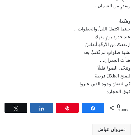
وبقدرٍ من النسيان…
وهكذا،
حينما اكتملَ الليلُ والخطوات ..
عند حدودِ يومٍ منهك
ارتفعتْ من الأزقّةِ أنفاسٌ
تشبهُ صلواتٍ لم تُكتبْ بعد
هدأتْ الجدران…
وتنحّى الضوءُ قليلًا
ليمنحَ الظلالَ فرصةً
كي تَنقشَ وجوهَ الذين عبروا
فوق الحجارة
0
Tweet
Share
Pin
Share
SHARES
مروان عياش