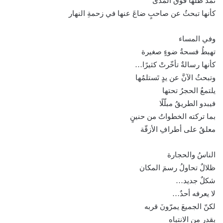
تمدّ ظلها فوقَ المدى
كأنها تبحثُ عن صاحبٍ ضاعَ عنها في زحمةِ النهار
وفي المساء
تهبطُ فسحةُ ضوءٍ صغيرة
كأنها رسالةٌ تأخّرتْ كثيرًا…
وتبحثُ الآنَّ عن يدٍ تَستلمُها
يلتمعُ الحجرُ تحتها
فيبدو الطريقُ مبلّلًا
بما تركته الخطواتُ من حنينٍ
معلقٌ على أطرافِ الأزقّة
الناسُ والحجارة
ظلالٌ تحاولُ رسمَ المكان
شكلٌ جديد…
لا يعرفه أحدٌ…
لكنّ الجميعَ يمرّونَ قربه
بقدرٍ من الانتباه