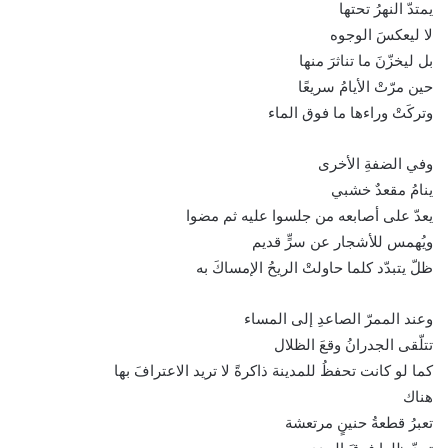
يمتدّ النهرُ تحتها
لا ليعكسَ الوجوه
بل ليخزّنَ ما تناثرَ منها
حين مرّتْ الأيامُ سريعًا
وتركَتْ وراءها ما فوق الماء
وفي الضفةِ الأخرى
ينامُ مقعدٌ خشبي
يعدّ على أصابعه من جلسوا عليه ثم مضوا
ويُهمس للأشجار عن سرٍّ قديم
ظلّ يتبدّد كلما حاولتْ الريحُ الإمساكَ به
وعند الممرّ الصاعدِ إلى المساء
تتلّقى الجدرانُ وقعَ الظلال
كما لو كانت تحفظُ للمدينة ذاكرةً لا تريد الاعترافَ بها
هناك
تعبرُ قطعةُ حنينٍ مرتعشة