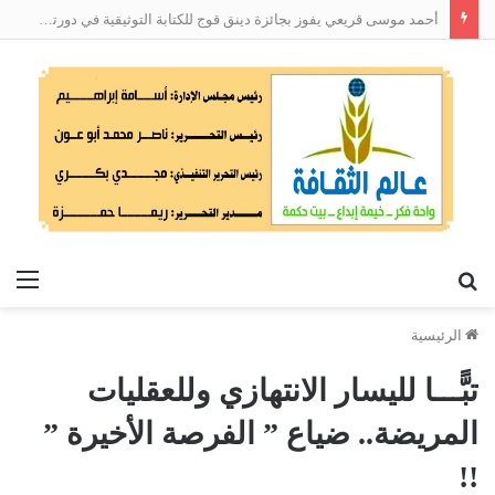
أحمد موسى قريعي يفوز بجائزة دينق قوج للكتابة التوثيقية في دورتها الأولى
بحث
الق
عن
الرئيسية
تبًّـــا لليسار الانتهازي وللعقليات
المريضة.. ضياع ” الفرصة الأخيرة ”
!!