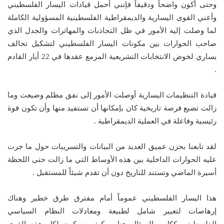
وحتى أكون واضحاً ودقيقاً فإنني أحمل قيادات اليسار الفلسطيني
وأعني القوى اليسارية والديمقراطية الفلسطينية المسؤولية الكاملة
لما وصلت إليه الأمور في ظل التجاذبات والمهاترات والجدل الذي
صاحب الحوارات بين مكونات اليسار الفلسطيني لتشكيل تحالف
يساري لخوض الانتخابات التشريعية المزمع عقدها في 22 أيار القادم
.
قيادة التنظيمات اليسارية أوصلت الأمور إلى نفق مظلم وضيعت وما
زالت تضيع فرصة تاريخية كان بإمكانها أن تستفيد منها وأن تكون قوة
رئيسية وفاعلة في العملية الديمقراطية .
لقد تابعنا بحزن عميق العديد من البيانات والتسريبات حول ما جرت
عليه الحوارات الداخلية بين هذه الأوساط التي ما زالت حتى اللحظة
أسيرة الماضي وتستند للتاريخ دون أن تقدم شيئاً للمستقبل .
هذا اليسار الفلسطيني عموماً أمام مفترق طرق خطير وهناك
إرهاصات لتعيير شامل لطبيعة ومعادلات النظام السياسي