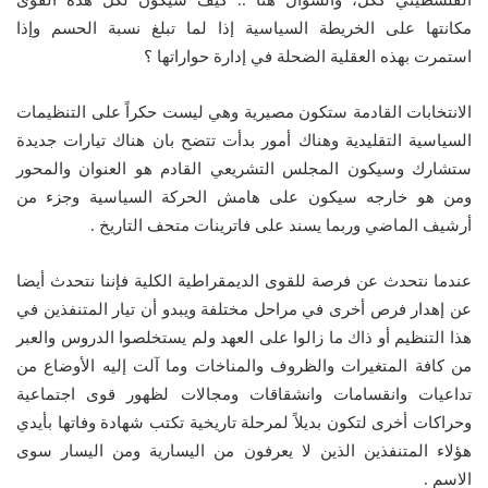
الفلسطيني ككل، والسؤال هنا .. كيف سيكون لكل هذه القوى
مكانتها على الخريطة السياسية إذا لما تبلغ نسبة الحسم وإذا
استمرت بهذه العقلية الضحلة في إدارة حواراتها ؟
الانتخابات القادمة ستكون مصيرية وهي ليست حكراً على التنظيمات
السياسية التقليدية وهناك أمور بدأت تتضح بان هناك تيارات جديدة
ستشارك وسيكون المجلس التشريعي القادم هو العنوان والمحور
ومن هو خارجه سيكون على هامش الحركة السياسية وجزء من
أرشيف الماضي وربما يسند على فاترينات متحف التاريخ .
عندما نتحدث عن فرصة للقوى الديمقراطية الكلية فإننا نتحدث أيضا
عن إهدار فرص أخرى في مراحل مختلفة ويبدو أن تيار المتنفذين في
هذا التنظيم أو ذاك ما زالوا على العهد ولم يستخلصوا الدروس والعبر
من كافة المتغيرات والظروف والمناخات وما آلت إليه الأوضاع من
تداعيات وانقسامات وانشقاقات ومجالات لظهور قوى اجتماعية
وحراكات أخرى لتكون بديلاً لمرحلة تاريخية تكتب شهادة وفاتها بأيدي
هؤلاء المتنفذين الذين لا يعرفون من اليسارية ومن اليسار سوى
الاسم .