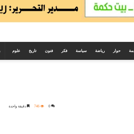
مة
حوار
رياضة
سياسة
فكر
فنون
تاريخ
علوم
0
746
دقيقة واحدة