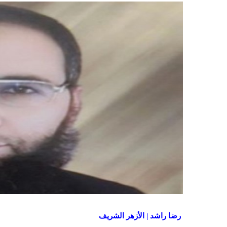
ر
ضا راشد
| الأزهر الشريف