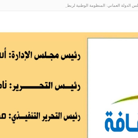
الدولة العماني: المنظومة الوطنية لربط التوظيف بالمهارات تعالج البطالة من جذو