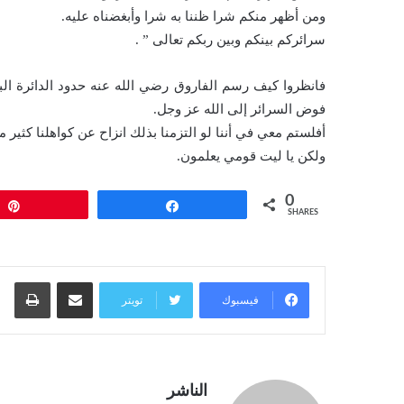
ومن أظهر منكم شرا ظننا به شرا وأبغضناه عليه.
سرائركم بينكم وبين ربكم تعالى ” .
فانظروا كيف رسم الفاروق رضي الله عنه حدود الدائرة البش
فوض السرائر إلى الله عز وجل.
أفلستم معي في أننا لو التزمنا بذلك انزاح عن كواهلنا كثير
ولكن يا ليت قومي يعلمون.
0
Pin
Share
SHARES
مشاركة عبر البريد
طبا
فيسبوك
تويتر
الناشر