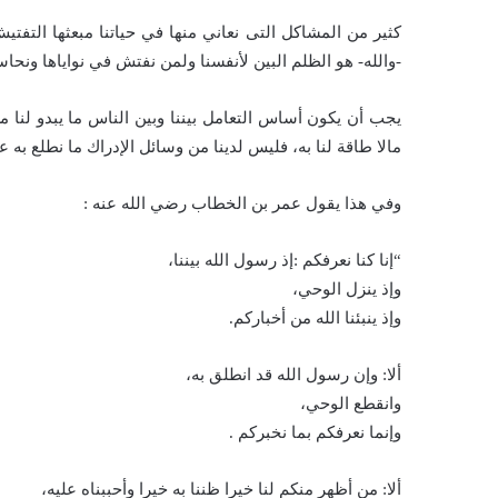
كثير من المشاكل التى نعاني منها في حياتنا مبعثها التفتي
-والله- هو الظلم البين لأنفسنا ولمن نفتش في نواياها ونحا
يجب أن يكون أساس التعامل بيننا وبين الناس ما يبدو لنا 
مالا طاقة لنا به، فليس لدينا من وسائل الإدراك ما نطلع به 
وفي هذا يقول عمر بن الخطاب رضي الله عنه :
“إنا كنا نعرفكم :إذ رسول الله بيننا،
وإذ ينزل الوحي،
وإذ ينبئنا الله من أخباركم.
ألا: وإن رسول الله قد انطلق به،
وانقطع الوحي،
وإنما نعرفكم بما نخبركم .
ألا: من أظهر منكم لنا خيرا ظننا به خيرا وأحببناه عليه،