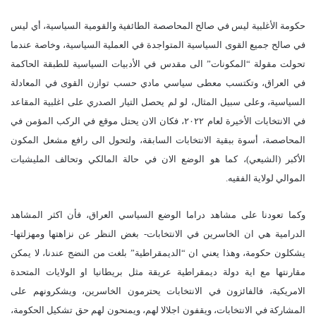
حكومة الأغلبية ليس في صالح المحاصصة الطائفية والقومية السياسية، أي ليس
في صالح جميع القوى السياسية المتواجدة في العملية السياسية، وخاصة عندما
تحولت مقولة “المكونات” الى مقدس في الأدبيات السياسية للطبقة الحاكمة
في العراق، وتكتسب معطى سياسي مادي حسب توازن القوى في المعادلة
السياسية، وعلى سبيل المثال، لو لم يحصل التيار الصدري على اغلبية المقاعد
في الانتخابات الأخيرة لعام ٢٠٢٢، فكان الان يحتل موقع في الركب المؤمن في
المحاصصة، أسوة ببقية الانتخابات السابقة، ولتحول الى رافع مشعل المكون
الأكبر (الشيعي)، كما هو الوضع الان في حالة المالكي وتحالف المليشيات
الموالي لولاية الفقيه.
وكما تعودنا على مشاهد دراما الوضع السياسي العراق، فأن اكثر المشاهد
الدرامية هي ان الخاسرين في الانتخابات- بغض النظر عن نزاهتها ومهزلتها-
يشكلون حكومة، وهذا يعني ان “الديمقراطية” بلغت من النضج عندنا، لا يمكن
مقارنتها مع اية دولة ديمقراطية عريقة مثل بريطانيا او الولايات المتحدة
الامريكية، فالفائزون في الانتخابات يحترمون الخاسرين، ويشكرونهم على
المشاركة في الانتخابات، ويقفون اجلالا لهم، ويمنحون لهم حق تشكيل الحكومة،