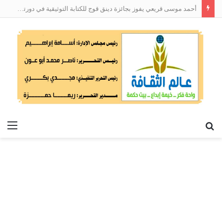
أحمد موسى قريعي يفوز بجائزة دينق قوج للكتابة التوثيقية في دورتها الأولى
بحث
الق
عن