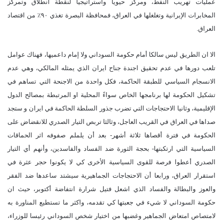
عمليات تهريب النفط، ومركز حيويا واستراتيجيا لنقطة انطلاق وتمركز
المخابرات الإيرانية وتغلغلها في العراق، فمحافظة البصرة تغذي ٩٠٪ من اقتصاد
العراق.
الا ان الطريق ليس سالكا أمام حكومة السوداني ولا إمام داعميها، فهناك عوامل
تلعب دورها في عدم تحقيق اجندة جناح ايران الذي يمثله المالكي، وهي عدم
الانسجام السياسي للطبقة الحاكمة، فكل واحدة من الاجنحة التي تساهم في
تشكيل الحكومة لها برنامجها الخاص سواءً المحلية او المرتبطة بمصالح الدول
الإقليمية، وثانيا الاحتجاجات التي تضرب جذور السلطة الحاكمة في ايران و ستجد
صداها في العراق في القريب العاجل، وثالثا تربص التيار الصدري للانقضاض على
الحكومة في فترة أقصاها ثلاثة أشهر- بعد أن يلملم صفوفه اثر الحماقات
السياسية التي ارتكبتها- بحجة الثورة ضد الفساد والفاسدين، وأنهم أي التيار
الصدري أعطوا فرصة للقوى السياسية الأخرى كي لا يكونوا حجر عثرة في
استقرار العراق، ورابعا أن الاحتجاجات الجماهيرية سيشتد ساعدها ضد الفقر
والعوز والبطالة والفساد الذي اشعل فتيل شرارة انتفاضة أكتوبر، حيث ان
حكومة السوداني لا شيء في جعبتها كي تقدمه، واكثر ما تستطيع المناورة به
لامتصاص امتعاض الجماهير وغضبها من اختيار شخص السوداني رئيسا للوزراء،