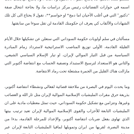
اسمه في حوارات الفضائيات رئيس مركز دراسات ما، ولا بحاجة انتحال صفة
“دكتور” التي في أغلب الأحيان اما دمج* او حواسم**، نقول لا يحتاج الى كل تلك
الشهادات والألقاب كي يعرف ان حكومتك القادمة لن تقل سوءا من سابقتها.
مسألتان في سلم أولويات حكومة السوداني التي ستعلن عن تشكيلها خلال الأيام
القليلة القادمة، الأولى توزيع المناصب الاستراتيجية لاسترداد زمام المبادرة
السياسية من قبل التيار الموالي لإيران، او تيار الإسلام السياسي الشيعي،
والثاني هو الاستعداد لترسيخ الاستبداد وتصفية الحساب مع انتفاضة أكتوبر التي
مازالت هناك القليل من الجمرة مشتعلة تحت رماد الانتفاضة.
وما يحدث اليوم في البصرة من ملاحقة قضائية لفعالي ونشطاء انتفاضة أكتوبر،
بذريعة حرق مقرات المليشيات الإسلامية الموالية لإيران مثل ثار الله و العصائب
وغيرها، وتتزامن مع تشكيل حكومة السوداني، حيث تمثل معطيات مادية على ان
المليشيات التابعة للأحزاب والقوى الإسلامية الموالية لإيران تعيد ترتيب بيتها
الذي تهاوى بفعل ضربات انتفاضة أكتوبر، والإعداد للمرحلة القادمة، بدءا من
مدينة البصرة، لقربها من ايران وتمويلها لمافيا المليشيات التابعة لإيران عبر