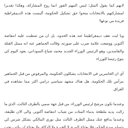
لانهم كما يقول المثل؛ ليس المهم الفوز انما روح المشاركة، وهكذا تقديرا
لمشاركتهم بالانتخابات منحوا حق تشكيل الحكومة، أليست هذه الديمقراطية
فريدة من نوعها!
ويا ليت تقف ديمقراطيتنا عند هذه الحدود، بل ان من شطبت عليه انتفاضة
أكتوبر، ووضعت علامة ضرب على صورته، وقالت الجماهير عنه انه ممثل القتلة
والفاسدين، وهو الرئيس الوزراء الجديد محمد شياع السوداني، يعود اليوم كي
يتوج رئيسا للوزراء.
أي ان الخاسرين في الانتخابات يشكلون الحكومة، والمرفوض من قبل الجماهير
يترأس تلك الحكومة، هل هناك مشهد سياسي درامي اكثر مما نشاهده في
العراق.
وعندما تكون مرشح لرئيس الوزراء، من قبل جهة سمي بالطرف الثالث، الذي ما
زالت يديه ملطخة بدماء المئات من شباب انتفاضة أكتوبر، والى الان طليقة،
وعندما يدافع عنك ممثل الطرف الثالث مثل نوري المالكي بشكل شرس كي
تتسلم سدة الحكم، فلا يحتاج المرء، لا الخبرة ولا الذكاء، ولا يحتاج ان يكتب تحت