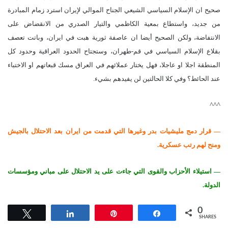
صحيح ان الإسلام السياسي الشيعي الجناح الموالي لإيران استرد زمام المبادرة
من جديد، واستطاع بمعية الكاظمي والتيار الصدري من الانقضاض على
الانتفاضة، ولكن الصحيح أيضا ان عاصفة ثورية هبت في ايران، وباتت تعصف
بقلاع الإسلام السياسي في قم-طهران، وستجتاح الحدود العراقية وحدود كل
المنطقة اجلا او عاجلا، فهل يختار عملائهم في العراق مسك قبعاتهم او الاختباء
عند الحائط؟ وفي كلا الحالتين لن يفيدهم بشيء.
^^^
— قرار دمج مليشيات بدر وغيرها التي قدمت من ايران بعد الاحتلال بالجيش
ومنح لهم رتب عسكرية.
— استيلاء الأحزاب والقوى التي جاءت على يد الاحتلال على مباني ومؤسسات
الدولة.
0
Tweet
Share
Pin
Share
SHARES