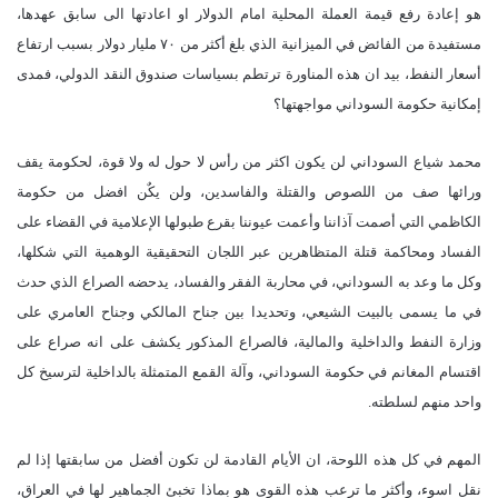
هو إعادة رفع قيمة العملة المحلية امام الدولار او اعادتها الى سابق عهدها،
مستفيدة من الفائض في الميزانية الذي بلغ أكثر من ٧٠ مليار دولار بسبب ارتفاع
أسعار النفط، بيد ان هذه المناورة ترتطم بسياسات صندوق النقد الدولي، فمدى
إمكانية حكومة السوداني مواجهتها؟
محمد شياع السوداني لن يكون اكثر من رأس لا حول له ولا قوة، لحكومة يقف
ورائها صف من اللصوص والقتلة والفاسدين، ولن يكٌن افضل من حكومة
الكاظمي التي أصمت آذاننا وأعمت عيوننا بقرع طبولها الإعلامية في القضاء على
الفساد ومحاكمة قتلة المتظاهرين عبر اللجان التحقيقية الوهمية التي شكلها،
وكل ما وعد به السوداني، في محاربة الفقر والفساد، يدحضه الصراع الذي حدث
في ما يسمى بالبيت الشيعي، وتحديدا بين جناح المالكي وجناح العامري على
وزارة النفط والداخلية والمالية، فالصراع المذكور يكشف على انه صراع على
اقتسام المغانم في حكومة السوداني، وآلة القمع المتمثلة بالداخلية لترسيخ كل
واحد منهم لسلطته.
المهم في كل هذه اللوحة، ان الأيام القادمة لن تكون أفضل من سابقتها إذا لم
نقل اسوء، وأكثر ما ترعب هذه القوى هو بماذا تخبئ الجماهير لها في العراق،