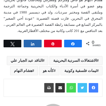
هشام النهام هو قاص ومترجم ومصرفي ومحاسب قانوني بحريني،
وهو عضو في أسرة الأدباء والكتاب البحرينية وجماعة الترجمة
وملتقى القصة ومختبر سرديات. ولد في ديسمبر 1980 في مدينة
المحرق في البحرين. فازت قصته القصيرة: “عودة أخي الصغير”
بالمركز السابع في مسابقة رابطة القصة القصيرة في العالم العربي ،
بعد التنافس مع 201 كاتب وكاتبة من مختلف الأقطارالعربية.
0
Tweet
Share
Pin
Share
SHARES
الاشتغالات السردية البحرينية
الناقد عبد الجبار علي
ثيمات فلسفية وكونية
كأنه هو
هشام النهام
واتساب
مشاركة عبر البريد
طباعة