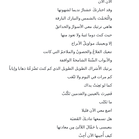
الآن الآن
وقد اختارتكَ عشتارُ نديما لشهوتها
والْتَحَمْتَ بالشمس والنيازك البارقة
هاهي ترثيك معي الأسوارُ والحدائقُ
حيث كنتَ دوما تَتيهُ ولا تعود منها
إلا وبعينيك مواويلُ الأبراج
تنعيك القلاعُ والحصونُ والملاحمُ التي كانت
والأبواب السِّتةُ الشامخةُ الواقفة
يرثيك الأَسَراك الطويل الطويل الذي كم كنتَ تَضْرَعُهُ ذهابا وإياباً
كم مرات في اليوم ولا تَتْعَب
كما لو تَعِبَتْ يداك
فَصِرتَ بالعينين والقدمين تَكْتُبُ
ما تَكتُب
اصغ معي الآن قليلا
هل تسمعها تناديكَ القَصَبَة
بنعيسى يا حَمَّالَ اللآلئ مِن معادتها
كيف أُجيبها الآن أَجِبْ