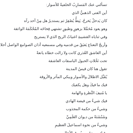
تسألني عنك المَسارِبُ الخلفيةُ للأسوار:
أين الفتى الذهبيُّ الذي
كان يَدخلُ يَخرجُ، يَنِطُّ يُصْفِرُ ثم يستديرُ هل مِنْ أحد رآه
وهو يعود مُحَمَّلا بزهورٍ وطيورٍ تشتهي فِخاخَه المُحْكَمَةَ الواثقة
وفي ثناياه القشيبةِ اغنياتُ الريح الذي لا يستريح
وأريجُ النعناع يَعبَقُ من قدميه وفي مسمعيه أذان الصوامع الواصل أحلام
أين العاشق العُذري كانت ولا زالت خطاه يانعةً
تحت نَخْلاتِ الحبول الباسقات العاشقة
تقول هنا كان قيسُ المدينة
يُقَبِّل الاطلالَ والأسوار ويبكي المآثر والأروقة
فيك ما فيكَ وهل يكفيك
يا مُنيفَ النَّظرةِ والهامة
فيك شيءٌ من فيضة الهادي
وشيءٌ من حكمة المجذوب
وشَنْشَنَةٌ من ديوان العَلَمِيِّ
وشيءٌ من نخوة اسماعيلَ العظيمِ
وفيك وميضٌ من بُروق الأعالي