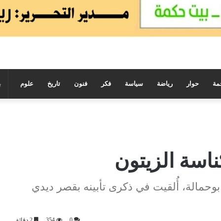
مة
حوار
رياضة
سياسة
فكر
فنون
تاريخ
علوم
اسة الزيتون
حمالة، أُلقيت في ذكرى تأبينه بقصر ديدي
0
354
2 دقائق