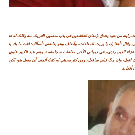
 رايته من بعيد يحدق بإمعان العاشقين في باب منصور، اقتربتُ منه وقلتُ له ها
ين وقال: أهلا بك يا وريث المعلقات، وأضاف وهو يعانقني: أسألك: قلت ما بك يا
لأعزاء الذين رثيتهم في ديواني الأخير معلقات سجلماسة، وهم عبد الكبير علوي
فعل، وان مِتَّ قبلي سافعل، ومن كثر محبتي له كنتُ أتمنى أن يفعل هو، لكن
 أفعل).