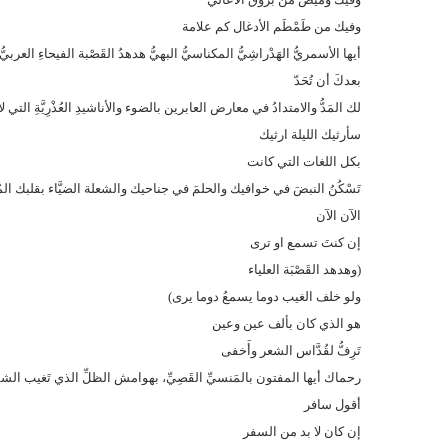
وفيك من طَمْطَم الأدغال كم علامة
أيها الأسمريُّ الهَدْراشِيُّ المكناسيُّ البهيُّ هدهدُ القَصْبة الفيحاءِ العربيُّ 
بعدكَ أن تُحَدّ
لك المَدُّ والامتدادُ في معارض العابرين بالضوء والأناشيدِ العُذْرِيَّةِ التي لا 
سأرثيك الليلة ارثيك
بكل اللغات التي كانت
تَسْكُنُ النبضَ في خوافيك والحلمَ في جناحيك والشعلة الضيَّاء بقلبك المُتّ
الآن الآن
إن كنتَ تسمع او ترى
(وهدهد القَصْبَة العلياء
ولو خلف الغيب دوما يسمعُ دوما يرى)
هو الذي كان بألف عين وعين
تَرِفُّ لقُدَّاس الشعر وأَخفى
رحماك أيها المفتون بالمَنسيِّ القَصِيِّ، بهوامش الظلِّ الذي تَغيب الش
أقول سافر
إن كان لا بد من السفر