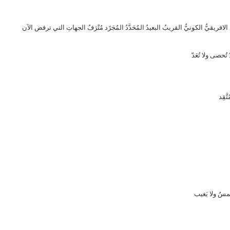
الافريقيُّ الكونيُّ القريبُ البعيدُ المُحَدَّدُ المُجَرًد مُتْرَفُ الجهاتِ التي ترفض الآن
تُحصى ولا تُعَدّ
َقِد
مسُ ولا يَغيب