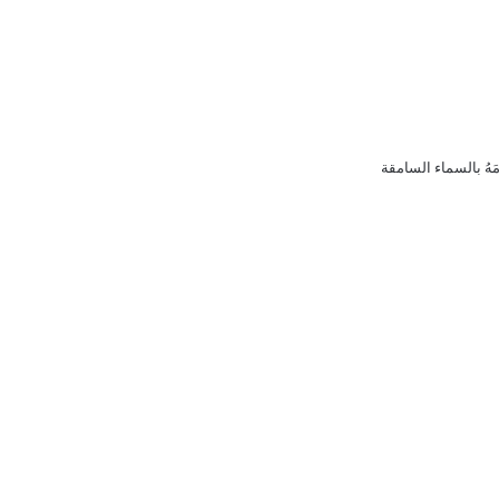
َهُ بالسماء السامقة