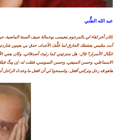
عبد الله الطُّني
(كان آخر لقاء لي بالمرحوم بنعيسى بوحمالة صيف السنة الماضية، حيث
أنت متلبس بعشقك الحارق لما خَلَّفَ الأجداد، حدق بي بعينين شاردت
حَمَّال الأسرار؟ قال: هل سترثيني كما رثيتَ أصدقائي، وكان يعني ا
الاسماعلي، وحسن المنيعي، وحسن السوسي، فقلت له: إن مِتُّ قبلك ا
هاهو قد رحل وتركني أفعل.. واسمحوا لي أن افعل ما وعدتُ الراحل أن