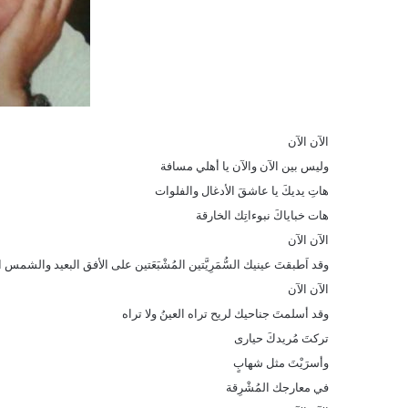
الآن الآن
وليس بين الآن والآن يا أهلي مسافة
هاتِ يديكَ يا عاشقَ الأدغال والفلوات
هات خباياكَ نبوءاتِك الخارقة
الآن الآن
وقد اَطبقتَ عينيك السُّمَرِيَّتين المُشْبَعَتين على الأفق البعيد والشمس 
الآن الآن
وقد أسلمتَ جناحيك لريح تراه العينُ ولا تراه
تركتَ مُريدكَ حيارى
وأسرَيْتَ مثل شهابٍ
في معارجك المُشْرِقة