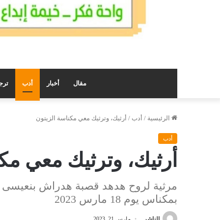
مقال
أخبار
أدب
ترج
الرئيسية
/
أدب
/
أرثيك، وترثيك معي مكناسة الزيتون
أدب
أرثيك، وترثيك معي مكن
مرثية لروح هدهد قصبة هدراش بنعيسى بو
بمكناس يوم 18 مارس 2023
الناشر
مارس 21, 2023