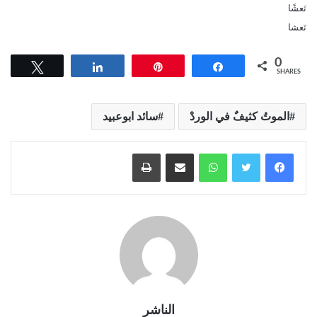
نَعشًا
نَعشا
0
Tweet
Share
Pin
Share
SHARES
الموتُ كثيفٌ في الوردْ
سائد ابوعبيد
واتساب
مشاركة عبر البريد
طباعة
الناشر