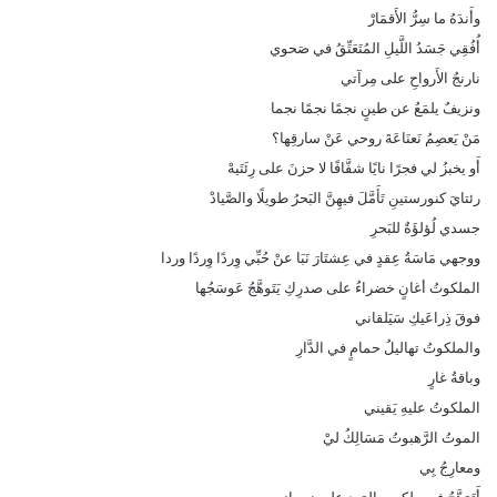
وأَندَهُ ما سِرُّ الأَقمَارْ
أُفُقِي جَسَدُ اللَّيلِ المُتَعَتِّقُ في صَحوي
نارنجُ الأَرواحِ على مِرآتي
ونزيفٌ يلمَعُ عن طينٍ نجمًا نجمًا نجما
مَنْ يَعصِمُ نَعنَاعَةَ روحي عَنْ سارقِها؟
أَو يخبزُ لي فجرًا نايًا شفَّافًا لا حزنَ على رِئَتَيهْ
رئتايَ كنورستينِ تَأَمَّلَ فيهِنَّ البَحرُ طويلًا والصَّيادْ
جسدي لُؤلؤَةٌ للبَحرِ
ووجهي مَاسَةُ عِقدٍ في عِشتَارَ نَبَا عنْ حُبِّي وِردًا وِردًا وردا
الملكوتُ أغانٍ خضراءُ على صدرِكِ يَتَوهَّجُ عَوسَجُها
فوقَ ذِراعَيكِ سَيَلقاني
والملكوتُ تهاليلُ حمامٍ في الدَّارِ
وباقةُ غارٍ
الملكوتُ عليهِ يَقيني
الموتُ الرَّهبوتُ مَسَالِكُ ليْ
ومعارِجُ بِي