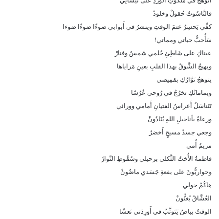
أَتَوَهَّجُ في ملكوتِ الوَردِ على نيسانِي
فالنَّاسُوتُ حُقولٌ وخلودْ
كفِّي يَحسِرُ عتمَ الوقتِ وينشرُ في أَبوابي ضوءًا ضوءًا ضوءا
سَأُحبُّ حياتي ومماتي!
عيناكِ على شَاطِئِ حُلمي شَمسٌ وفنارْ
ويهيجُ الشَّوقُ بهذا القلبِ بعينِ مَراياها
يتوهجُ نَوَّارُكِ بقمِيصي
ويماماتُكِ تخرُجُ في رُوحي عُرُسًا
تَتَناسَلُ أَعراسُ الفتيانِ أَمامي وورائي
ورعاةٌ بأناجيلِ اللهِ يُنَادُونْ
وجعي جسدُ مسيحٍ أَخضرُ
مريمُ أُمي
فاطمةُ الأُختُ الثَّكلى برحيلي وسُقُوطِ النَّوارْ
وحواريُّونَ على بقعةِ جَسَدي ماضُونْ
هاكُمْ حولي
العُشَّاقُ يُغنُّونْ
الوقتُ بياضٌ يَتَوثَّبُ في أَورِدَتي نَعشًا