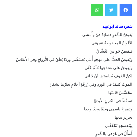
فيسبوك
تويتر
واتساب
شعر: سائد ابوعبيد
يَتَوهَجُ للشِّعرِ قصائِدُ فيَّ وأَمشي
الأَلواحُ المحفوظةُ تقرؤني
فتفيضُ حَواسُ العُشَّاقْ
ويَفيضُ الحبُّ على مهجةِ أُنثى تَعشَقُني وِردًا يَعلَقُ في الأَرواحِ وفي الأَنفَاسْ
ويَفِيضُ على مَخدَعِها حُلُمٌ عَنِّي
لكِنَّ الخَوفَ يُحاصِرُها أَنْ لا آتي
الموتُ كثيفٌ في الوردِ وفي زُرقَةِ أَحلامٍ تعبُرُها بشقاءٍ
تتحَسَّسُ قامتَها
تَسقُطُ في الحُزنِ الأَبديِّ
وتصرخُ باسمي وجعًا وجعًا وجعا
بحرير يديها
بِبَنَفسَجةٍ تَتَلقَّفُني
أَسأَلُ في غَرَقي بالشِّعرِ