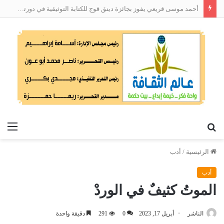
أحمد موسى قريعي يفوز بجائزة دينق قوج للكتابة التوثيقية في دورتها الأولى
بحث
الق
عن
الرئيسية
/
أدب
أدب
الموتُ كثيفٌ في الوردْ
الناشر
أبريل 17, 2023
0
291
دقيقة واحدة