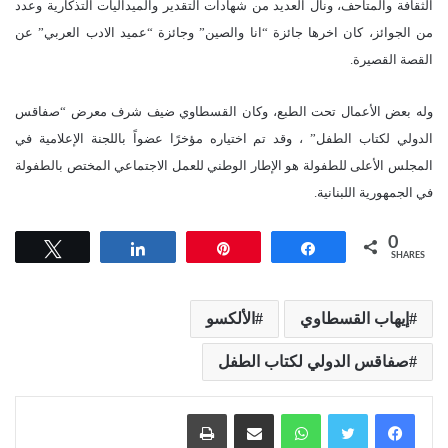
الثقافة والمتاحف، ونال العديد من شهادات التقدير والميداليات التذكارية وعدد
من الجوائز، كان اخرها جائزة “انا والصين” وجائزة “عميد الادب العربي” عن
القصة القصيرة.
وله بعض الأعمال تحت الطبع، وكان القسطاوي ضيف شرف معرض “صفاقس
الدولي لكتاب الطفل” ، وقد تم اختياره مؤخرًا عضواً باللجنة الإعلامية في
المجلس الأعلى للطفولة هو الإطار الوطني للعمل الاجتماعي المختص بالطفولة
في الجمهورية اللبنانية.
0
Tweet
Share
Pin
Share
SHARES
إيهاب القسطاوي
الألكسو
صفاقس الدولي لكتاب الطفل
واتساب
مشاركة عبر البريد
طباعة