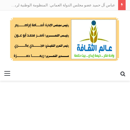
عباس آل حميد عضو مجلس الدولة العماني: المنظومة الوطنية لربط التوظيف بالمهارات تعالج البطالة من جذورها
بحث
الق
عن