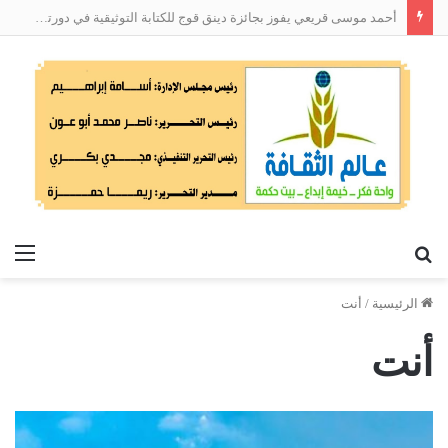
أحمد موسى قريعي يفوز بجائزة دينق قوج للكتابة التوثيقية في دورتها الأولى
بحث
الق
عن
الرئيسية
/
أنت
أنت