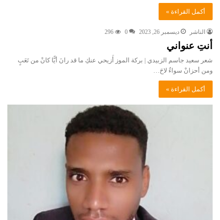
أكمل القراءة »
الناشر
ديسمبر 26, 2023
0
296
أنتِ عنواني
شعر سعيد جاسم الزبيدي | بركة الموز أَزيحي عنكِ ما قد رانَ أيًّا كانْ من تَعَبٍ
ومن أحزانْ سواءٌ لاحَ…
أكمل القراءة »