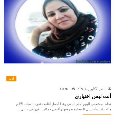
أدب
الناشر
أبريل 6, 2024
0
308
أنت ليس اختياري
نجاة الجشعمي اليوم أحلى أيامي وغدا أجمل أغلقت ثقوب اسباب الآلام
والأحزان سأحتسي السعادة بحروفها وأكتفي لامكان للقهر في حياتي…