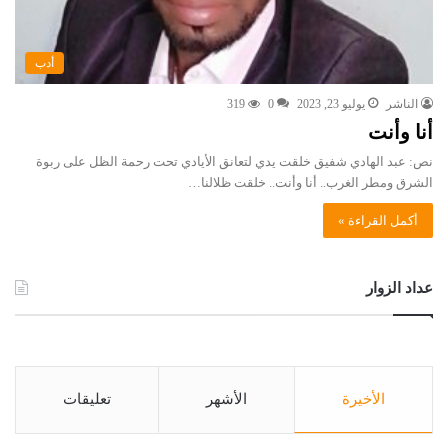
أدب
الناشر
يوليو 23, 2023
0
319
أنا وأنت
نص: عبد الهادي شفيق خلقت يدي لتعانق الأيادي تحت رحمة الظل على ربوة
الشرق ومطر الغرب.. أنا وأنت.. خلقت ظلالنا…
أكمل القراءة »
عداد الزوار
الأخيرة
الأشهر
تعليقات