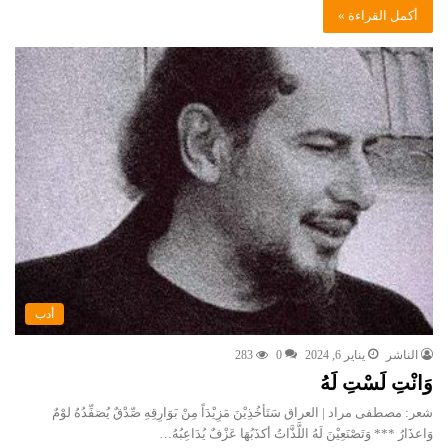
أكمل القراءة »
أدب
الناشر
يناير 6, 2024
0
283
وَانْتِ لَسْتِ لَهُ
شعر: مصطفى مراد | العراق سَتَأخُذِيْنَ مَزِيْدَاً مِنْ بَوَارِقِهِ صِّدْقٌ يُصَفِّدُهُ لوْمٌ
وَاعذَارُ *** وَتَصْنَعِيْنَ لَهُ اللَّذَّاتُ أكذَبُهَا عَزْفٌ يُدَاعِبُهُ…