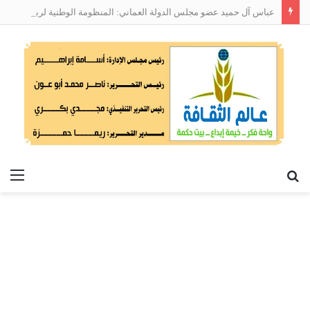
عباس آل حميد عضو مجلس الدولة العماني: المنظومة الوطنية لربط التوظيف بالمهارات تعالج البطالة من جذورها
بحث
الق
عن