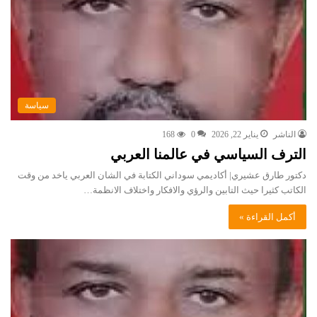
سياسة
الناشر
يناير 22, 2026
0
168
الترف السياسي في عالمنا العربي
دكتور طارق عشيري| أكاديمي سوداني الكتابة في الشان العربي ياخد من وقت
الكاتب كثيرا حيث التابين والرؤي والافكار واختلاف الانظمة…
أكمل القراءة »