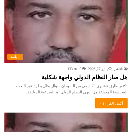
سياسة
الناشر
يناير 27, 2026
0
133
هل صار النظام الدولي واجهة شكلية
دكتور طارق عشيري| أكاديمي من السودان سؤال يظل يطرح عبر النخب
السياسية المختلفة هل انتهي النظام الدولي او( الشرعية الدولية)…
أكمل القراءة »