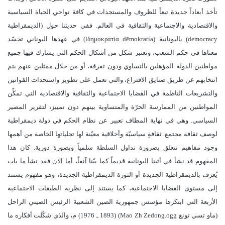
تأخذ أبعاداً جديدة تبعاً للظروف والمستجدات في كافة نواحي الحياة السياسية
والاقتصادية والاجتماعية والثقافية في العالم. ففي حديثنا حول (الديمقراطية
democracy) باليونانية (lδημοκρατία dēmokratía) في عهدها اليوناني تجسّد
معناها في حكم الشعب، وتعتبر شكل من أشكال الحكم التي يشارك فيها جميع
مواطنين الدولة المؤهلين بالتساوي ودون تفرقة، أو من خلال ممثلين عنهم يتم
انتخابهم عن طريق صنايق الاقتراع، والتي تعمل على تطوير واستحداث القوانين
والتشريعات الناظمة في القضايا الاجتماعية والثقافية والاقتصادية التي تمكِّن
المواطنين من الممارسة الحرّة والمتساوية بينهم دون تمييز، لتقرير المصير
السياسي. وهي في نهاية المطاف تعبير عن نظام الحكم في دولة ديمقراطية
لوصف ثقافة مجتمع. ثقافةٍ سياسيّة وأخلاقية معيّنة لها تجلياتها الخاصة من أهمها
وجود مفاهيم تتعلق بضرورة تداول السلطة سلمياً وبصورة دورية. كان هذا
المفهوم قد نشأ في أثينا اليونانية قديماً كما بيّنا آنفاً، أما الآن فقد نشأ ما بات
يُعرَف بالديمقراطية الجديدة أو الثورة الديمقراطية الجديدة، وهو مفهوم يستند
إلى مستوى القضايا الاجتماعية، كما يستند إلى نظرية الطبقات الاجتماعية
الأربعة التي ابتكرها مؤسس جمهورية الصين الشعبية الرئيس الصيني الراحل
(ماو تسي تونغ Mao Zh Zedong.ogg) (1893 ـ 1976) م، والذي شكّلت أفكاره ما