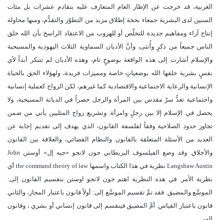
الغربية، قد خرجت عن الإطار العام المتعارف عليه بتقادم عشرات بل مئات
السنين لدى البشرية جمعاء بحجة إطلاق مزيد من التطوّر والتقدُّم، ومنها محاولة
إنتاج آراء ومفاهيم جديدة للتخلّص أو للهروب من الاعتقاد الراسخ بأن الله خلق
الناس جميعاً من ذكرٍ وأُنثى، وأنَّ الأديان السماوية الثلاث اليهودية والمسيحية
والإسلام أشارت إلى هذه الواقعة بوضوحٍ تام، وهذه الأديان لم تتنكر أبداً لأي
نفسٍ بشرية خلقها الله بوضعياتٍ خاصة ومميزات فريدة، ولهؤلاء الحق بالحياة
الإنسانية والرعاية الاجتماعية والاقتصادية كما غيرهم، لكن الزواج كعملية إنسانية
واجتماعية تعدُّ سرٌ مقدس بين المرأة والرجل حصراً في الديانة المسيحية، ولا
يحصل في الإسلام إلا بين رجلٍ وامرأة. وتشريع زواج المثليين يأتي من ضمن
تجاوز حدود الصلاحية وفقاً لفلسفة القانون، الذي يهدف إلى تقديم إجابة عن
العديد من الأسئلة المتعلقة بالقانون والنظام القضائي، والعلاقة بين القانون
والأخلاق. وقد وضع الفيلسوف البريطاني جون لانجو «جيه إل» أوستن John
Langshaw Austin نظرية في هذا الكتاب واسمها the command theory of law أي
نظرية الأمر. في هذه النظرية اهتم جون لانجو اوستن بتقسيم القانون إلى:
الموسَّع والمضيق. فقد تمَّ تقسيم الموسَّع إلى: أولاً قانون باعتبار المجاز، والثاني
قانون باعتبار القياس. أمَّ المضيق فينقسم إلى قانون إنساني أو بشري ، وقانون
إلهي.