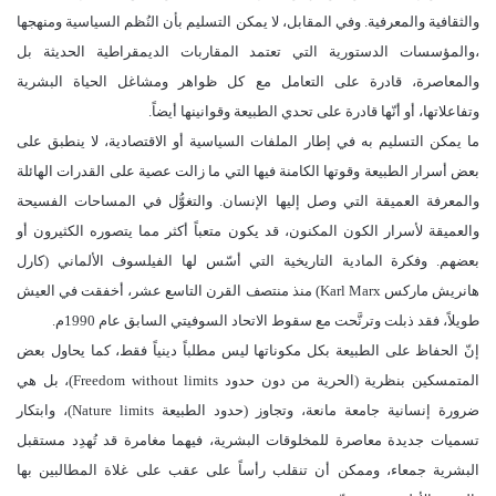
والثقافية والمعرفية. وفي المقابل، لا يمكن التسليم بأن النُظم السياسية ومنهجها
،والمؤسسات الدستورية التي تعتمد المقاربات الديمقراطية الحديثة بل
والمعاصرة، قادرة على التعامل مع كل ظواهر ومشاغل الحياة البشرية
وتفاعلاتها، أو أنّها قادرة على تحدي الطبيعة وقوانينها أيضاً.
ما يمكن التسليم به في إطار الملفات السياسية أو الاقتصادية، لا ينطبق على
بعض أسرار الطبيعة وقوتها الكامنة فيها التي ما زالت عصية على القدرات الهائلة
والمعرفة العميقة التي وصل إليها الإنسان. والتغوُّل في المساحات الفسيحة
والعميقة لأسرار الكون المكنون، قد يكون متعباً أكثر مما يتصوره الكثيرون أو
بعضهم. وفكرة المادية التاريخية التي أسّس لها الفيلسوف الألماني (كارل
هانريش ماركس Karl Marx) منذ منتصف القرن التاسع عشر، أخفقت في العيش
طويلاً، فقد ذبلت وترنَّحت مع سقوط الاتحاد السوفيتي السابق عام 1990م.
إنّ الحفاظ على الطبيعة بكل مكوناتها ليس مطلباً دينياً فقط، كما يحاول بعض
المتمسكين بنظرية (الحرية من دون حدود Freedom without limits)، بل هي
ضرورة إنسانية جامعة مانعة، وتجاوز (حدود الطبيعة Nature limits)، وابتكار
تسميات جديدة معاصرة للمخلوقات البشرية، فيهما مغامرة قد تُهدِد مستقبل
البشرية جمعاء، وممكن أن تنقلب رأساً على عقب على غلاة المطالبين بها