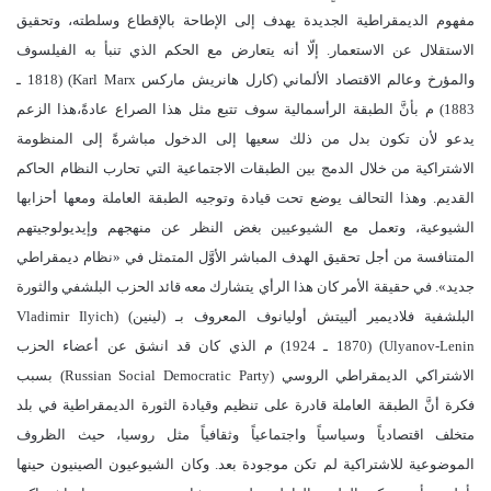
مفهوم الديمقراطية الجديدة يهدف إلى الإطاحة بالإقطاع وسلطته، وتحقيق
الاستقلال عن الاستعمار. إلّا أنه يتعارض مع الحكم الذي تنبأ به الفيلسوف
والمؤرخ وعالم الاقتصاد الألماني (كارل هانريش ماركس Karl Marx) (1818 ـ
1883) م بأنَّ الطبقة الرأسمالية سوف تتبع مثل هذا الصراع عادةً،هذا الزعم
يدعو لأن تكون بدل من ذلك سعيها إلى الدخول مباشرةً إلى المنظومة
الاشتراكية من خلال الدمج بين الطبقات الاجتماعية التي تحارب النظام الحاكم
القديم. وهذا التحالف يوضع تحت قيادة وتوجيه الطبقة العاملة ومعها أحزابها
الشيوعية، وتعمل مع الشيوعيين بغض النظر عن منهجهم وإيديولوجيتهم
المتنافسة من أجل تحقيق الهدف المباشر الأوَّل المتمثل في «نظام ديمقراطي
جديد». في حقيقة الأمر كان هذا الرأي يتشارك معه قائد الحزب البلشفي والثورة
البلشفية فلاديمير ألييتش أوليانوف المعروف بـ (لينين) (Vladimir Ilyich
Ulyanov-Lenin) (1870 ـ 1924) م الذي كان قد انشق عن أعضاء الحزب
الاشتراكي الديمقراطي الروسي (Russian Social Democratic Party) بسبب
فكرة أنَّ الطبقة العاملة قادرة على تنظيم وقيادة الثورة الديمقراطية في بلد
متخلف اقتصادياً وسياسياً واجتماعياً وثقافياً مثل روسيا، حيث الظروف
الموضوعية للاشتراكية لم تكن موجودة بعد. وكان الشيوعيون الصينيون حينها