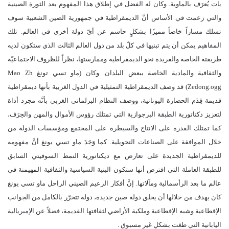
بات يُعرَف بالماوية. وكان له الفضل في إطلاق هذا المفهوم بعد الثورة الصينية
والتي زعمت في الأساس أنَّ الديمقراطية في جمهورية الصين الشعبية سوف
تسلك مساراً خاصاً مميزًا بشكلٍ حاسم عن أيّ دولة أخرى في العالم. تلك
المفاهيم يمكن أن يتم تبنيها في كلّ بلد من دول العالم الثالث الذي ستكون لديه
طريقته الخاصة والفريدة نحو الديمقراطية وممارستها، نظراً للظروف الاجتماعيّة
والثقافية والمادية الخاصة ببعض البلدان. وكان (ماو تسي تونغ Mao Zh
Zedong.ogg) قد وصف الديمقراطية التمثيلية في الدول الغربية بأنها ديمقراطية
قديمة قِدَم الحضارة اليونانية، ووصف النظام البرلماني الغربي بأنَّه مجرد أداة
لتعزيز دكتاتورية الطبقة البرجوازية التي تمتلك رؤوس الأموال والمهن والحِرَف،
كما تمتلك القدرة على الانتاج والسيطرة على المجتمع ومؤسسات الدولة من
خلال الموافقة على الصناعات التحويلية. كما وَجَدَ ماو تسي يونغ أنَّ مفهومه
للديمقراطية الجديدة على تعارض مع ديكتاتورية النمط السوفيتي السابق
للطبقة العاملة التي افترض أنها ستكون البنية السياسية والثقافية المهيمنة في
عالم ما بعد الرأسمالية ومآلاتها. إنَّ أفكار الزعيم الصيني الراحل ماو تسي يونغ
كان يهدف من خلالها أن يخلق دولة صين جديدة، دولة تتحرّر بالكامل من الجوانب
الإقطاعية وشبه الإقطاعية وملكية الأراضي لثقافتها القديمة، فضلاً عن الإمبريالية
اليابانية التي طغت بشكلٍ غير مسبوق .