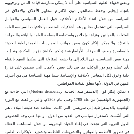
ويتفق فقهاء العلوم السياسية على أنه لا يمكن ممارسة قيادة الناس وتوجيههم
باتجاه إيجابي وحفظ مصالحهم دون الالتزام بمعايير الأخلاق. والأخلاق في
السياسة من خلال اتخاذ الأحكام الأخلاقية حول العمل السياسي والعوامل
السياسية التي تشتمل مجالين هما أخلاقيات المنصب وأخلاقيات السياسة العامة
المتعلقة بالقوانين. ونزاهة وإخلاص واستقامة للمصلحة العامة واللياقة والصراحة
والتجرُّد. ولا يمكن إنكار كون بعض جوانب الممارسات الديمقراطية الحديثة
والمعاصرة وبعض التصرفات الأُوليغارشية (حكم الأقلية) دمَّرت الفكرة، وتحوَّلت
مهنة بعض السياسيين في البلاد إلى ما يشبه المقاولة التي يمكنها التعهد بالقيام
بأي عمل، وهو دور الوكيل، بما في ذلك بعض الأعمال التي تتضمن على قذارة
جلية وخرق لكل المعايير الأخلاقية والإنسانية. بينما مهنة السياسة هي من أشرف
المهن في الدولة، لأنها تتعلَّق بقيادة المواطنين.
لا يمكن إنكار كون (الديمقراطية الحديثة Modern democracy) التي جاءت مع
(الجمهورية الهلفيتية) من عام 1798 وحتى عام 1803م، والتي ترافقت مع الثورة
الهلفيتية بالديمقراطية إلى سويسرا. التي كانت انتفاضة ضد طبقة النبلاء ـ هي
التي أسَّست لاستقرار سياسي في العديد من الدول ، ومنها على وجه الخصوص
الدول الغربية التي نجحت في إغناء الحياة البشرية، من خلال المساهمة الفعالة
في تطوير الأنظمة والقوانين والتشريعات الناظمة وتشجيع الابتكارات العلمية