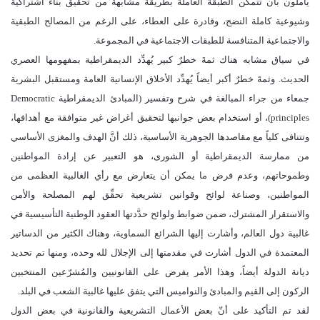
يأملون بأن تتمكن الطبقة العاملة بطريقة مشابهة من تحقيق بناء اشتراكية
وشيوعية كاملة النضج، وقادرة على العطاء، على الرغم من المصالح الطبقية
والاجتماعية المتنافسة للطبقات الاجتماعية في المجموعة.
في سياق مشابه هناك ثمةَ خطرٌ كبير يُهدِّد الديمقراطية بمفهومها العصري
الحديث. وثمةَ خطرٌ أكبر أيضاً يُهدِّد الأخلاق الإنسانية العامة ومستقبل البشرية
جمعاء من جراء المبالغة في شرح وتفسير (المبادئ الديمقراطية Democratic
principles)، أو استخدام بعض جوانبها لتحقيق أغراض غير متوافقة مع أهدافها،
وتتنافى كلياً مع مقاصدها الجوهرية الأساسية، ذلك أنَّ الهدف والمغزى الأساسي
من ممارسة الديمقراطية أو الشورى، هو التعبير عن إرادة المواطنين
وطموحاتهم، وعدم فرض ما يمكن أن يتعارض مع رأي الغالبية العظمى من
المواطنين، وصناعة لوائح وقوانين تشريعية تحقِّق لهم المصلحة والأمن
والاستقرار المشترك، ضمن ضوابط ولوائح حدَّدتها العقود الوطنية التأسيسية في
غالبية دول العالم، وأشارت إليها الشرائع السماوية، وهناك الكثير من الدساتير
المعتمدة في الدول أشارت في مقدمتها إلى الإجلال لله وحده، ومنها تم تحديد
ديانة الدولة أيضاً، وهذا الأمر يفرض على القانونيين والمُشرّعين المنتخبين
الركون إلى القيم والمبادئ والنواميس التي يتفق عليها غالبية الشعب في البلد.
لقد تم التأكيد على أنّ بعض الأعمال التشريعية والقانونية في بعض الدول