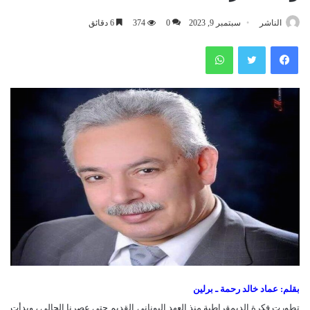
الناشر
سبتمبر 9, 2023
0
374
6 دقائق
فيسبوك
تويتر
واتساب
بقلم: عماد خالد رحمة ـ برلين
تطورت فكرة الديمقراطية منذ العهد اليوناني القديم حتى عصرنا الحالي ، وبدأت