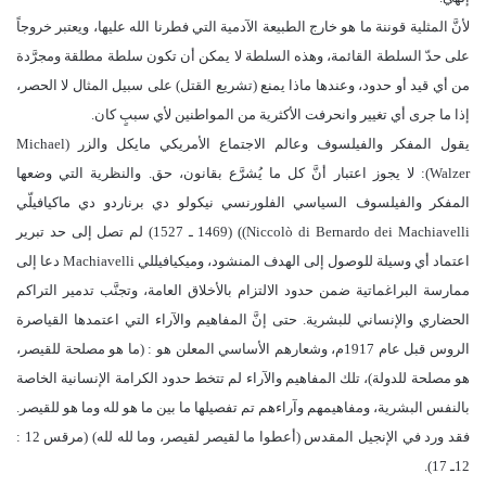
لأنَّ المثلية قوننة ما هو خارج الطبيعة الآدمية التي فطرنا الله عليها، ويعتبر خروجاً
على حدّ السلطة القائمة، وهذه السلطة لا يمكن أن تكون سلطة مطلقة ومجرَّدة
من أي قيد أو حدود، وعندها ماذا يمنع (تشريع القتل) على سبيل المثال لا الحصر،
إذا ما جرى أي تغيير وانحرفت الأكثرية من المواطنين لأي سببٍ كان.
يقول المفكر والفيلسوف وعالم الاجتماع الأمريكي مايكل والزر (Michael
Walzer): لا يجوز اعتبار أنَّ كل ما يُشرَّع بقانون، حق. والنظرية التي وضعها
المفكر والفيلسوف السياسي الفلورنسي نيكولو دي برناردو دي ماكيافيلّي
Niccolò di Bernardo dei Machiavelli)‏‏) (1469 ـ 1527) لم تصل إلى حد تبرير
اعتماد أي وسيلة للوصول إلى الهدف المنشود، وميكيافيللي Machiavelli دعا إلى
ممارسة البراغماتية ضمن حدود الالتزام بالأخلاق العامة، وتجنَّب تدمير التراكم
الحضاري والإنساني للبشرية. حتى إنَّ المفاهيم والآراء التي اعتمدها القياصرة
الروس قبل عام 1917م، وشعارهم الأساسي المعلن هو : (ما هو مصلحة للقيصر،
هو مصلحة للدولة)، تلك المفاهيم والآراء لم تتخط حدود الكرامة الإنسانية الخاصة
بالنفس البشرية، ومفاهيمهم وآراءهم تم تفصيلها ما بين ما هو لله وما هو للقيصر.
فقد ورد في الإنجيل المقدس (أعطوا ما لقيصر لقيصر، وما لله لله) (مرقس 12 :
12ـ 17).