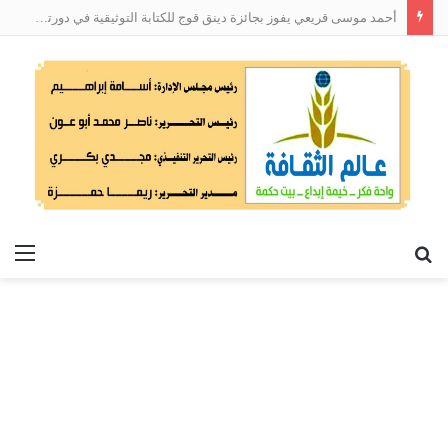
أحمد موسى قريعي يفوز بجائزة دينق قوج للكتابة التوثيقية في دورتها الأولى
بحث
الق
عن