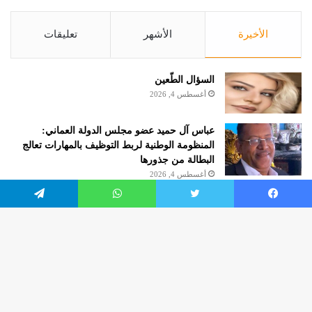
الأخيرة
الأشهر
تعليقات
السؤال الطّعين
أغسطس 4, 2026
عباس آل حميد عضو مجلس الدولة العماني:
المنظومة الوطنية لربط التوظيف بالمهارات تعالج
البطالة من جذورها
أغسطس 4, 2026
الروائية مريم هرموش.. كاتبة شهر أغسطس 2026
يسبوك
تويتر
واتساب
تيلقرام
بنادي الكتاب بالإمارات حول العالم
أغسطس 4, 2026
زر
worldofculture2020.com
الذه