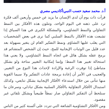
أ.د. محمد سعيد حسب النبي|أكاديمي مصري
قرأت ذات يوم أن لدى الإنسان ما يزيد عن خمس وأربعين ألف فكرة
ترد على ذهنه في اليوم الواحد، وتتلون هذه الأفكار بين النمط
التفاؤلي والنمط التشاؤمي، والمشكلة الكبرى في هذا السياق إذا
تشبعت هذه الأفكار بالنمط السلبي كما نرى في بعض الشخصيات
التي يغلب عليها التشاؤم. ونمط التفكير العام لن يتغير بسهولة بعد
عدد قليل من الوثبات الإيجابية للمخ، حيث إن الشخص المتشائم قد
برمج عقله بشكل هائل في اتجاه النمط التشاؤمي. ولا يعني هذا
استحالة تغيير هذا النمط؛ وإنما إمكانية التغيير متاحة ولو بشكل
متباطئ إذا توفرت الرغبة والإرادة لإحداث هذا النوع من التغيير.
والعجيب في الأمر أن إعادة برمجة عادات التفكير ولا سيما القوية
منها تتأتى من خلال استدعاء الأفكار الإيجابية بشكل تتابعي، وكذلك
استبدال الأفكار التفاؤلية بالأفكار السلبية بشكل تبادلي، وسرعان ما
سنلحظ أن التفكير التفاؤلي صار نمطاً طبيعياً وبشكل تلقائي غير
مقصود.
ومن الأفكار التشاؤمية الشائعة التي تتردد على ألسنة كثير من الناس