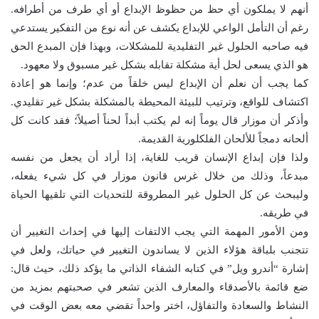
أنهم لا يملكون أي حظ من حظوظ الإبداع أو أي طرف من أطرافه.
رغم أن التأمل الواعي للإبداع يكشف عن أنه نوع من التفكير يستدعي
فيه صاحبه الحلول غير التفليدية للمشكلات، وبهذا فإن المبدع الحق
هو الذي يسعى لحل أية مشكلة تقابله بشكل غير مسبوق ولا معهود.
كما يجب أن نعلم أن الإبداع ليس خلقاً من عدم؛ وإنما هو إعادة
اكتشاف للواقع، وترتيب للبيئة المحيطة بالمشكلة بشكل غير تقليدي.
وأذكر أن موزار قال يوماً إنه لم يكتب أبداً لحناً أصيلاً؛ فقد كانت كل
ألحانه دمجاً للألحان الفلكلورية القديمة.
ولذا فإن إبداع الإنسان قريب للغاية، إذا أراد أن يجعل من نفسه
مبدعاً، وذلك من خلال غرس قانون موزار في كل شيء يفعله،
وليبحث عن كل الحلول غير المطروقة للتحديات التي تلقيها الحياة
في طريقه.
ومن الأمور المهمة التي يجب الالتفات إليها في إحداث التغيير أن
تتجنب بلباقة هؤلاء الذين لا يساندون التغيير في حياتك، ولعل في
إشارة “أندرو ويل” في كتابه الشفاء الذاتي ما يؤكد ذلك، حيث قال:
ضع قائمة بالأصدقاء والمعارف الذين تشعر في صحبتهم بمزيد من
النشاط والسعادة والتفاؤل، اختر واحداً تقضي معه بعض الوقت في