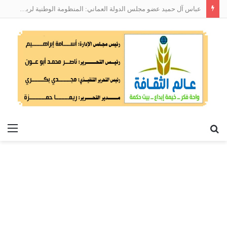
عباس آل حميد عضو مجلس الدولة العماني: المنظومة الوطنية لربط التوظيف بالمهارات تعالج البطالة من جذورها
بحث
الق
عن