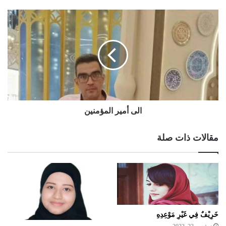
الى أمير المؤمنين
مقالات ذات صلة
خَرِيْفٌ فِي غَيْرِ مَوْعِدِهِ