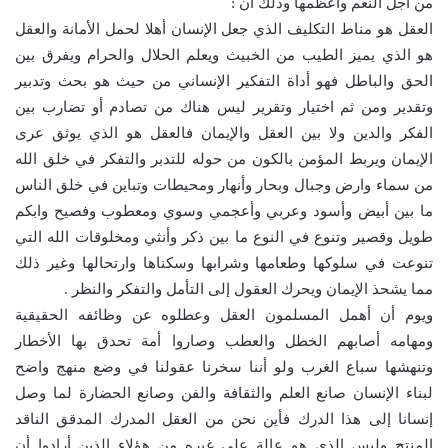
من أجل النعم واعظمها وذلك أن :
العقل هو مناط التكليف الذي جعل الإنسان أهلا لحمل الأمانة والعقل
هو الذي يميز الطيب من الخبيث ويعلم الحلال والحرام ويفرق بين
الحق والباطل فهو أداة التفكير الإنساني من حيث هو بحث وتدبير
وتقدير ومن ثم اختيار وتقرير ليس هناك من تصادم أو تضارب بين
الفكر والدين ولا بين العقل والإيمان فالعقل هو الذي يوثق عرى
الإيمان ويربط المؤمن بالكون من حوله للتدبر والتفكر في خلق الله
من سماء وارض وجبال وبحار وأنهار ومحيطات وتباين في خلق الناس
ما بين أبيض وأسود وعربي وأعجمي وسوي ومعطوب وفصيح وابكم
طويل وقصير وتنوع في النوع ما بين ذكر وأنثي ومخلوقات الله التي
تنوعت في سلوكها وطعامها وشرابها وسكناها وارتحالها وغير ذلك
مما يشحذ الإيمان ويحرك العقول إلى التأمل والتفكر والنظر .
ويوم أن أهمل المسلمون العقل وعطلوه عن وظائفه الحقيقية
ومهامه أصابهم الخطل والعطب وصاروا أمة تحدق بها الأخطار
وتنهشها سباع الغرب ولو أننا سخرنا عقولنا في وضع منهج واضح
لبناء الإنسان صانع العلم والثقافة والفن وصانع الحضارة لما وصل
إنسانا إلى هذا الدرك فأين نحن من العقل المدرك المدقق الناقد
المنتج وليس الذي هو عالة على غيره من هؤلاء الذين أرادوا أن