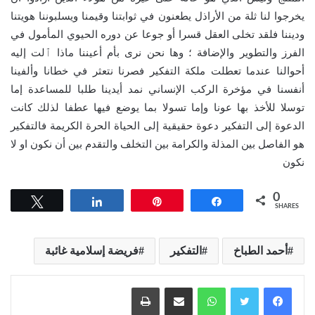
يخرجوا لنا ثلة من الأراذل يطعنون في ثوابتنا وقيمنا ويسلبوننا هويتنا
وديننا فلقد تخلى العقل قسرا أو جوعا عن دوره الحيوي المأمول في
الفرز والتطوير والإضافة ؛ وها نحن نرى بأم أعيننا ماذا ٱلت إليه
أحوالنا عندما تعطلت ملكة التفكير فصرنا نتعثر في خطانا وألفينا
أنفسنا في مؤخرة الركب الإنساني نمد أيدينا طلبا للمساعدة إما
توسلا للأخذ بها عونا وإما تسولا بما يوضع فيها عطفا لذلك كانت
الدعوة إلى التفكير دعوة حقيقية إلى الحياة الحرة الكريمة فالتفكير
هو الفاصل بين المذلة والكرامة بين التخلف والتقدم بين أن نكون او لا
نكون
0
Tweet
Share
Pin
Share
SHARES
أحمد الطباخ
التفكير
فريضة إسلامية غائبة
واتساب
مشاركة عبر البريد
طباعة