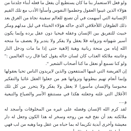
ولو فعل الاستعمار بنا ما كان يستطيع أن يفعل ما فعله أبناء جلدتنا من
هؤلاء الذين غيبوا العقول وحطموا النفوس وأسأوا الأدب مع تلك القيم
الإنسانية التي أسهمت في أن تصنع للعالم سفينة نجاة من الغرق بعد
ذلك الطوفان اللأخلاقي الذي حاكه هؤلاء الخبثاء في ليل مدلهم ومكر
خبيث للتفريق بين الإنسان وعقله فيحيا دون عقل يرده وإنما يكون
أسير شهواته ونزواته فلا يعقل ولا يفكر ولا يتدبر ولا يعصف ما منحه
الله إياه من منحة ربانية وهبة إلاهية حتى إذا ما مات ودخل النار
وعاتبته ملائكة العذاب كان لسان حاله يقول كما قال رب العالمين :”
ولو كنا نسمع أو نعقل ما كنا أصحاب الشعير “.
إن الفريضة التي غيبها المنتفعون والذين لايريدون الناس تحيا بعقولها
وإنما أنعام تهيم ببطونها ونزواتها هم من جعلوا العقل غائبا والتفكير
محبوسا والإنسان مأسورا لا يعقل ولا يفكر ولا يتحرر من كل تلك
الأغلال التي غلته وجعلته هكذا في مستنقع الأسر والضياع والتبعية
و….
لقد كرم الله الإنسان وفضله على غيره من المخلوقات وأسجد له
ملائكته بعد أن نفخ فيه من روحه وسخر له هذا الكون وجعل له دار
معيشة وأخرى أبدية تكريما له بما حباه من عقل وما وهبه من لب فهي