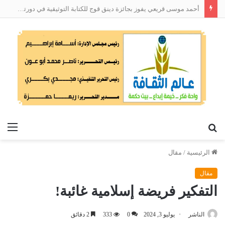
أحمد موسى قريعي يفوز بجائزة دينق قوج للكتابة التوثيقية في دورتها الأولى
بحث
الق
عن
الرئيسية
/
مقال
مقال
التفكير فريضة إسلامية غائبة!
الناشر
يوليو 3, 2024
0
333
2 دقائق