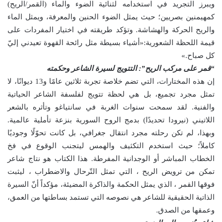
ويبرز التجريد في استخدامه لثنائية الضوء والماء (القمر/الريح)
كمهيمنين بصريين؛ حيث يمثل الضوء الحنين والمعرفة، ويمثل الماء
والريح الحركة والهشاشة. وتؤكد طريقته في اختيار المفردات على
قيمة اللحظة الشعورية:«أشياء بسيطة مثل رائحة القهوة تعيدني إليّ
كل صباح.»
“قمر على مركب الريح”: التتويج لسيرة الشاعر وحكمته
إن هذه المختارات، التي تضم خلاصة تجربة ثلاثين عامًا و13 ديوانًا، لا
تمثل مجرد تجميع، بل هي لحظة تتويج لفلسفة الشاعر الحياتية
والفنية. لقد سمحت سنوات الغربة في سانتياغو وتأثره بالشعر
اللاتيني (نيرودا تحديدًا) بدمج الروح السورية بنزعة تأملية عالمية.
وبهذا، لم تكن رحلته مجرد انتقال جغرافي، بل كانت تحوّلًا وجوديًا
كاملاً؛ حيث استخدم التكثيف والهمس ليتجنب الوقوع في فخ
الخطاب المباشر أو الوجدانية المفرطة. هذا الكتاب هو نتاج شاعر
تمكن من ترويض الريح ، التي تمثل التّرحال والاضطراب ، ليثبت
فوقها القمر ، الذي يمثل الحكمة والذاكرة المضيئة، مؤكداً أنّ السيرة
الذاتية الحقيقية للشاعر هي نصوصه التي تستمد بساطتها من العمق،
وعمقها من الصدق.