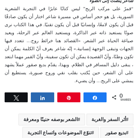
شاعر يُنصت إلى الضوء
“قمرً على مركب الريح” ليس كتابًا عابرًا في التجربة الشعرية
السورية، بل هو حجر أساس في مسيرة شاعر اختار أن يكون صادقًا
قبل أن يكون لامعًا، وإنسانيًا قبل أن يكون تقنيًا. في هذا الكتاب نرى
صوتًا يستعيد ذاته عبر الذاكرة، ويستعيد العالم عبر الرحلة، ويعيد
صياغة الحياة عبر الشعر. «القصائد هنا خرائط روح… تتعدد فيها
الجهات وتبقى الوجهة إنسانية.» إنّه شاعر يعرف أنّ الكلمة يمكن أن
تكون وطنًا، وأنّ القصيدة يمكن أن تكون سفينة، وأنّ القمر مهما ابتعد
، يبقى دليل المسافر في الظلام. وبهذا، يقدّم بديع صقور عملاً يشهد
على أن الشعر، حين يُكتب بقلب نقي وروح صبورة، يستطيع أن
يمشي على الريح… وأن يضيء.
0
Tweet
Share
Pin
Share
SHARES
أثر السفر والغربة
الشعر بوصفه حنينًا ومعرفة
بديع صقور
تنوّع الموضوعات واتساع التجربة