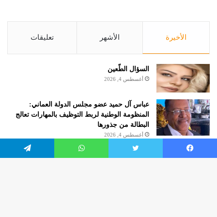
الأخيرة
الأشهر
تعليقات
السؤال الطّعين
أغسطس 4, 2026
عباس آل حميد عضو مجلس الدولة العماني:
المنظومة الوطنية لربط التوظيف بالمهارات تعالج
البطالة من جذورها
أغسطس 4, 2026
الروائية مريم هرموش.. كاتبة شهر أغسطس 2026
يسبوك
تويتر
واتساب
تيلقرام
بنادي الكتاب بالإمارات حول العالم
أغسطس 4, 2026
زر
worldofculture2020.com
الذه