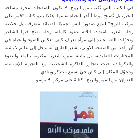
في الكتب التي تُكتب من الروح، لا تكون الصفحات مجرد مساحة
للحبر، بل تُصبح موطناً آخر للحياة نفسها. هكذا يبدو كتاب “قمر على
مركب الريح” لبديع صقور؛ ليس تجميعًا لقصائد متفرقة، بل خلاصة
رحلة شعرية امتدت لثلاثة عقود كاملة، رحلة نضج فيها الشاعر
وتحوّلت اللغة عنده إلى مرآة تعرف كيف تعكس الضوء والحياة في
آن واحد. من الصفحة الأولى، يشعر القارئ أنه يدخل إلى عالم لا يشبه
المختارات التقليدية، بل يشبه سيرة شعرية مكتوبة بالماء والضوء
والذكريات، حيث تتجاور الذاكرة الشخصية مع التجربة الإنسانية،
ويتحوّل المكان إلى كائن حيّ يسمع ، يتذكر وينادي.
العنوان: بين القمر والريح.. كتابةٌ على مركبٍ لا يرسو.