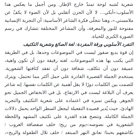
شعرية تُشبه لوحة تمتدّ خارج الإطار. ومن أجمل ما يعكس هذا
الأسلوب:«أبكي… لا لأن الحزن أثقلني بل لأن الضوء لا يكفّ عن
ملامستي.»، وهنا تتجلّى فكرة الشاعر الأساسية: أن التجربة الإنسانية
مفتوحة للنور والمعرفة، وأن المشاعر المختلفة تتشارك في رسم
الصورة الكبرى للحياة.
التفرد الأسلوبي ورقة المفردة: لغة الصائغ وشعرية التكثيف
إن قوة بديع صقور ليست في الموضوعات وحدها، بل في الطريقة
التي يكتب بها هذه الموضوعات. لغته رقيقة دون أن تكون واهية،
عميقة دون أن تتكلف، شفافة دون أن تفقد كثافتها الشعورية.
يستخدم الجملة القصيرة القادرة على حمل أكثر مما تحتمل، ويترك
للصمت بين الكلمات دورًا لا يقل أهمية عن الكلمات نفسها. إنه شاعر
يعرف أن البلاغة ليست في الارتفاع، بل في الانخفاض الجميل نحو
الجوهر. ويكمن تميزه في اعتماده على شعرية التكثيف والتجريد
الهادئ، حيث يُدير قصيدة التفعيلة ليجعل السطر الواحد يحمل دلالات
الجملة الكاملة. وتتضح هذه القدرة على تكثيف المشهد واللحظة
الشعورية في نصوصه:«يوم من ريح/ خلف صفصافة الغروب /
نكاشفهم بحبنا/ نعانق النهر المبتعد / خلف تلال الطفولة والريح»،