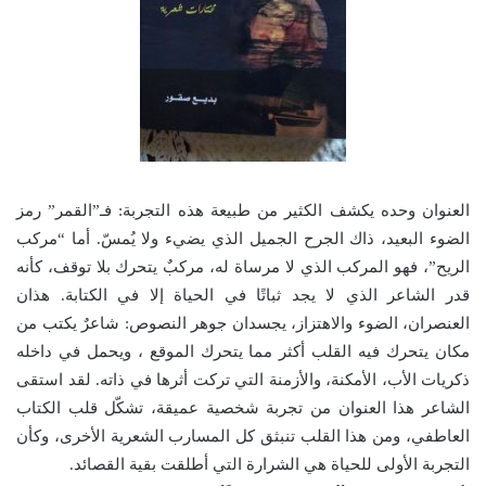
العنوان وحده يكشف الكثير من طبيعة هذه التجربة: فـ”القمر” رمز
الضوء البعيد، ذاك الجرح الجميل الذي يضيء ولا يُمسّ. أما “مركب
الريح”، فهو المركب الذي لا مرساة له، مركبٌ يتحرك بلا توقف، كأنه
قدر الشاعر الذي لا يجد ثباتًا في الحياة إلا في الكتابة. هذان
العنصران، الضوء والاهتزاز، يجسدان جوهر النصوص: شاعرٌ يكتب من
مكان يتحرك فيه القلب أكثر مما يتحرك الموقع ، ويحمل في داخله
ذكريات الأب، الأمكنة، والأزمنة التي تركت أثرها في ذاته. لقد استقى
الشاعر هذا العنوان من تجربة شخصية عميقة، تشكّل قلب الكتاب
العاطفي، ومن هذا القلب تنبثق كل المسارب الشعرية الأخرى، وكأن
التجربة الأولى للحياة هي الشرارة التي أطلقت بقية القصائد.