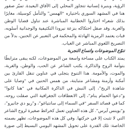
الرؤية، وبنبرة إنسانية تتجاوز المحلي إلى الآفاق البعيدة. تميّز صقور
هنا في المشهد السوري باختياره “الهمس” والتأمل كوسيلة، مغايرًا
بذلك شعراء اختاروا الخطابية المباشرة عند تناول قضايا الوطن
والغربة. وقد صقل احتكاكه بنزعة نيرودا التكثيفية والوجدانية أسلوبه،
فبات يعتمد الرمزية الهادئة والمحكمة في التعبير عن الحنين، بدلاً من
التصريح اللغوي المباشر عن الغياب.
تنوّع الموضوعات واتساع التجربة
يمتد الكتاب على مساحة واسعة من الموضوعات، لكنه يبقى مترابطًا
بتوأمة الروح والذاكرة. يكتب الشاعر عن الحب، والوطن، والغربة،
والموت، والأمومة. هذا التنوع يتجلى في عناوين تنقل القارئ بين
أمكنة وأزمنة ومشاعر متباينة، من همس الحنين في “وصايا على
شاهدة الريح”، إلى النبش في الذاكرة المكانية في “هنا كانوا”
و”دعوا الحمام ينام”، إلى الانعطافات الجغرافية التي صقلت روحه،
كما في قصائد السفر “في السماء إلى سانتياغو”، و”ريو دي جانيرو”،
و”بوينس آيرس”. كل هذه العناوين تعمل كخرائط صغيرة لروح الشاعر
التي لا تثبت إلا في حركتها. وفي كل هذه الموضوعات، تظهر بصمته
الخاصة: تلك القدرة على تحويل المشهد اليومي البسيط إلى صورة