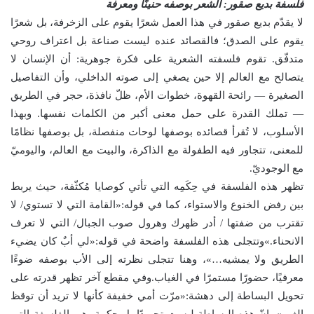
فلسفة بديع صقور: الشعر بوصفه حنينًا ومعرفة
لا يقدّم بديع صقور في هذا العمل شعرًا يقوم على الزخرفة، بل شعرًا
يقوم على الصدق؛ فالقصائد عنده ليست صناعة بل اعتراف روحي
متدفّق. تقوم فلسفته الشعرية على فكرة جوهرية: أن الإنسان لا
يتصالح مع العالم إلا حين يصغي إلى صوته الداخلي، وأن التفاصيل
الصغيرة — رائحة القهوة، خطوات الأم، ظلّ نافذة، حجر في الطريق
— تملك القدرة على حمل معنى أكبر من الكلمات نفسها. وبهذا
الأسلوب، لا تُقرأ قصائده بوصفها لوحات منفصلة، بل بوصفها نظامًا
للمعنى، تتجاور فيه الطفولة مع الذاكرة، والبيت مع العالم، واليوميّ
مع الوجوديّ.
تظهر هذه الفلسفة في حِكَمِه التي تأتي كوصايا مُكثّفة، حيث يربط
بين رفض الخنوع والاستواء، كما في قوله:«القامة التي لا تستوي/ لا
تقترب من ضفتها / أدر ظهرك وهرول صوب الجبال/ التي لا تعرف
الانحناء.»وتتجلى هذه الفلسفة واضحة في قوله:«لي أبٌ كان يضيء
الطريق ولا يمشيه…»، وهنا تتجلى نظرته إلى الأب بوصفه ضوءًا
معرفيًا، حضورًا مستمرًا في الغياب.وفي مقطع آخر تظهر قدرته على
تحويل البساطة إلى دهشة:«مرّت أمي خفيفة كأنها لا تريد أن توقظ
الغيم». إنّ هذه البساطة ليست تجريدًا بل حكمة. هي الفلسفة التي