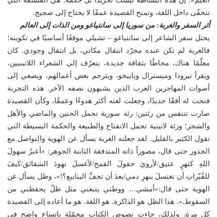
تتخفّى داخل اللغة، وتمنح القصيدة عمقًا لا يحتاج إلى ضجيج.
أثر السفر والغربة: من سوريا إلى سانتياغو ومن الذات إلى العالم
يحتل سفر الشاعر إلى سانتياغو – تشيلي موقعًا أساسيًا في تكوينه؛
فالغربة لم تكن عنده مجرّد انتقال مكاني، بل انتقال وجودي. كان
معلّمًا هناك، محاطًا بثقافة جديدة، يتعرّف إلى الشعراء اللاتينيين،
ويقرأ نيرودا وميسترال وباييخو، ويترجم بعض أعمالهم، ويصغي إلى
أصوات المهاجرين العرب الذين يشبهون نصفه الآخر. هذه التجربة
فتحت له أفقًا جديدًا، وجعلت لغته أكثر هدوءًا وعمقًا، وكأن القصيدة
صارت تتنفس من رئتين: رئة سورية تحمل الحنين والماضي والأهل
والشجر؛ ورئة لاتينية تحمل الانفتاح والطبيعة والحكمة البسيطة التي
تقول الكثير بالقليل. لقد جعلته الغربة يسأل عن الهوية والتواصل مع
الجذور حتى قال، مصوراً ذاته المتدفقة الثابتة الجوهر: «أعبرُ سهولَ
اللهِ كنهرٍ عتيق/لأرويَ حقولَ القمح/لأغسلَ نهودَ الشقائق/كيفَ
للقُبّراتِ أن تغتسلَ بنهرِ دمي/بعدَ أن تجفَّ الينابيع؟!»، وظل يسأل عن
الهوية حتى قال:«أمشي… ووطني يتبعني مثل ظلّ يحفظني من
السقوط.». هذا الظل هو الذاكرة. هو اللغة. هو ما أعاده إلى القصيدة
كل مرة. ولذلك، جاءت نصوص الكتاب محمّلة باتساع واضح في