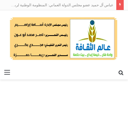
عباس آل حميد عضو مجلس الدولة العماني: المنظومة الوطنية لربط التوظيف بالمهارات تعالج البطالة من جذورها
بحث
الق
عن