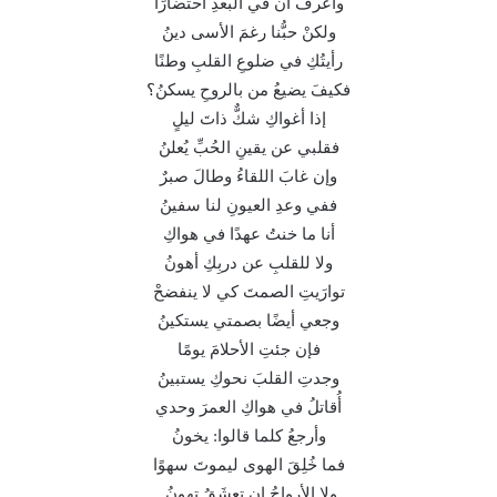
وأعرفُ أنَّ في البُعدِ احتضارًا
ولكنْ حبُّنا رغمَ الأسى دينُ
رأيتُكِ في ضلوعِ القلبِ وطنًا
فكيفَ يضيعُ من بالروحِ يسكنُ؟
إذا أغواكِ شكٌّ ذاتَ ليلٍ
فقلبي عن يقينِ الحُبِّ يُعلنُ
وإن غابَ اللقاءُ وطالَ صبرٌ
ففي وعدِ العيونِ لنا سفينُ
أنا ما خنتُ عهدًا في هواكِ
ولا للقلبِ عن دربِكِ أهونُ
توارَيتِ الصمتَ كي لا ينفضحْ
وجعي أيضًا بصمتي يستكينُ
فإن جئتِ الأحلامَ يومًا
وجدتِ القلبَ نحوكِ يستبينُ
أُقاتلُ في هواكِ العمرَ وحدي
وأرجعُ كلما قالوا: يخونُ
فما خُلِقَ الهوى ليموتَ سهوًا
ولا الأرواحُ إن تعشَقُ تهونُ.