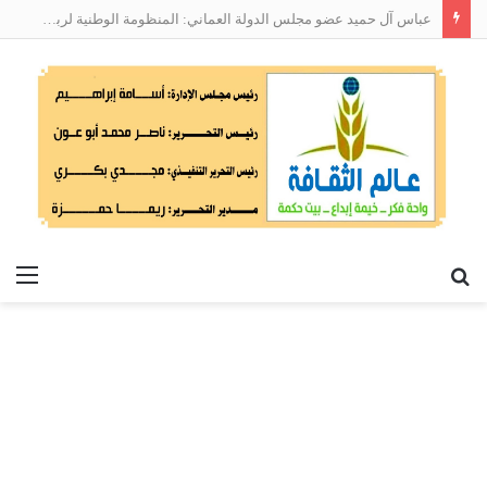
عباس آل حميد عضو مجلس الدولة العماني: المنظومة الوطنية لربط التوظيف بالمهارات تعالج البطالة من جذورها
بحث
الق
عن