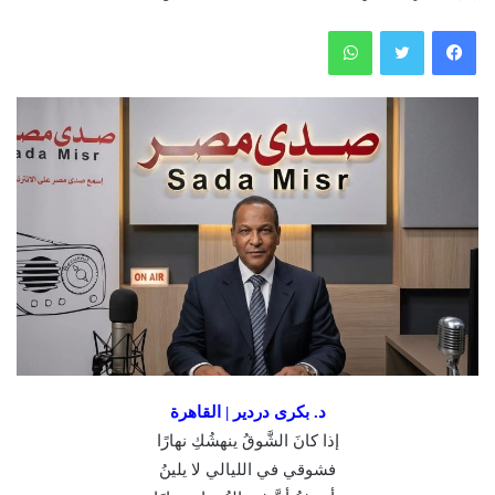
فيسبوك
تويتر
واتساب
د. بكرى دردير | القاهرة
إذا كانَ الشَّوقُ ينهشُكِ نهارًا
فشوقي في الليالي لا يلينُ