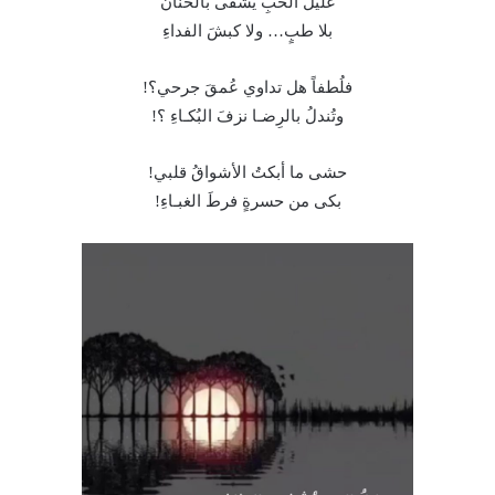
عليلُ الحبِ يُشْفى بالحنان
بلا طبٍ… ولا كبشَ الفداءِ
فلُطفاً هل تداوي عُمقَ جرحي؟!
وتُندلُ بالرِضـا نزفَ البُكـاءِ ؟!
حشى ما أبكتُ الأشواقُ قلبي!
بكى من حسرةٍ فرطَ الغبـاءِ!