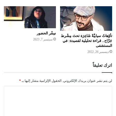
سِفْر الحضور
تأوّهاتٌ سيابيَّةٌ شَاعِرَة تحتَ مِشْرط
سبتمبر 7, 2023
جَرَّاح.. قراءة تحليلية لقصيدة: في
المستشفى
ديسمبر 26, 2022
اترك تعليقاً
لن يتم نشر عنوان بريدك الإلكتروني.
الحقول الإلزامية مشار إليها بـ
*
ا
ل
ت
ع