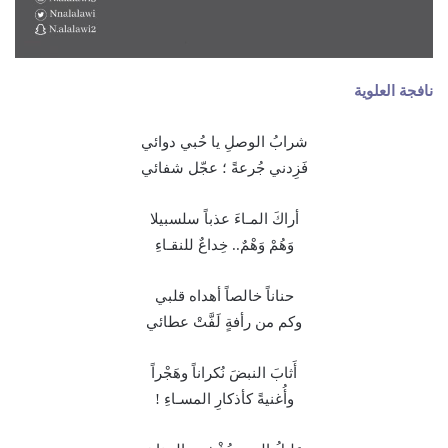
نافجة العلوية
شرابُ الوصلِ يا حُبي دوائي
فَزِدني جُرعةً ؛ عجّل شفائي
أراكَ المـاءَ عذباً سلسبيلا
وَهُمْ وَهْمٌ.. خِداعٌ للنقـاءِ
حناناً خالصاً أهداه قلبي
وكم من رأفةٍ لَفَّتْ عطائي
أَثابَ النبضَ نُكراناً وهَجْراً
وأُغنيةً كأذكارِ المسـاءِ !