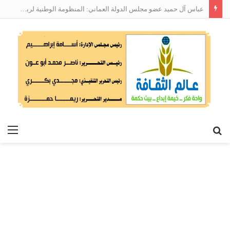
عباس آل حميد عضو مجلس الدولة العماني: المنظومة الوطنية لربط التوظيف بالمهارات تعالج البطالة من جذورها
بحث
الق
عن