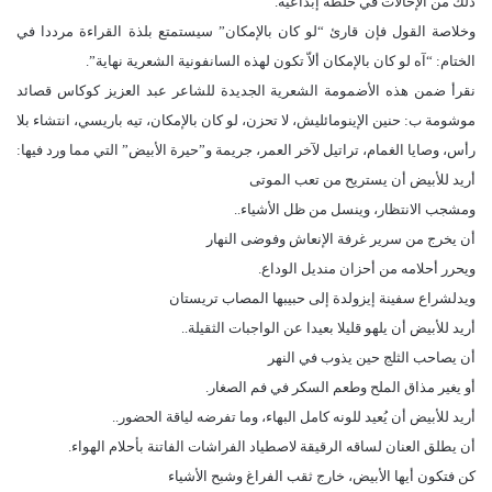
ذلك من الإحالات في خلطة إبداعية.
وخلاصة القول فإن قارئ “لو كان بالإمكان” سيستمتع بلذة القراءة مرددا في
الختام: “آه لو كان بالإمكان ألاّ تكون لهذه السانفونية الشعرية نهاية”.
نقرأ ضمن هذه الأضمومة الشعرية الجديدة للشاعر عبد العزيز كوكاس قصائد
موشومة ب: حنين الإينومائليش، لا تحزن، لو كان بالإمكان، تيه باريسي، انتشاء بلا
رأس، وصايا الغمام، تراتيل لآخر العمر، جريمة و”حيرة الأبيض” التي مما ورد فيها:
أريد للأبيض أن يستريح من تعب الموتى
ومشجب الانتظار، وينسل من ظل الأشياء..
أن يخرج من سرير غرفة الإنعاش وفوضى النهار
ويحرر أحلامه من أحزان منديل الوداع.
ويدلشراع سفينة إيزولدة إلى حبيبها المصاب تريستان
أريد للأبيض أن يلهو قليلا بعيدا عن الواجبات الثقيلة..
أن يصاحب الثلج حين يذوب في النهر
أو يغير مذاق الملح وطعم السكر في فم الصغار.
أريد للأبيض أن يُعيد للونه كامل البهاء، وما تفرضه لياقة الحضور..
أن يطلق العنان لساقه الرقيقة لاصطياد الفراشات الفاتنة بأحلام الهواء.
كن فتكون أيها الأبيض، خارج ثقب الفراغ وشبح الأشياء