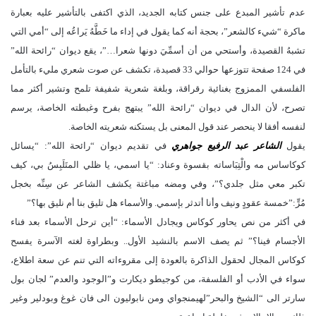
عدم تأشير المبدع على جنس كتابه الجديد، الذي اكتفى بالتأشير عليه بعبارة
ماكرة “شيء كالشعر”، بحجة أنه كما يقول في إداء ما خَطَّهُ يَراعُه إلى “أمي التي
تشبهُ القصيدة، وأستحي من أن أسمِّيَ دونها شعرا…”، يقع ديوان “رائحة الله”
في 124 صفحة تتوزعها حوالي 33 قصيدة، تكشف عن صوت شعري مليء بالتأمل
الفلسفي الممزوج بغنائية رقراقة، وبلغة شعرية شفيفة تلمح وتشير أكثر مما
تصرح، لأن الدال في ديوان “رائحة الله” يبتهج بفرح وغبطته الخاصة، يرسم
لنفسه أفقا لا ينحصر عند قول المعنى بل يستكنه شعريته الخاصة.
يقول
الشاعر عبد الرفيع جواهري
في تقديم ديوان “رائحة الله”: “يسائل
كوكاساس مه والْتِبَاساته بقسوة وعناد: “يا اسمي، يا ظلي المتَلَبِسُ بي، كيف
تكبر معي مثل جلدي؟”، وفي ومضه مباغتة يكشف الشاعر عن سِنِّه بخجل
مُرٍّ:”خمسة عقودٍ ونيف وأنا أتدثر بإسمي. والأسماء هل تليق بنا أم نليق بها؟”
في أكثر من نص يحاور كوكاس ويجادل الأسماء: “أين ترحل الأسماء بعد فناء
الأجسام فينا؟” ثم يصف الاسم بالنشيد الأول.. وبطراوة لغته الآسرة يفسح
كوكاس المجال لحقول الذاكرة بالعودة إلى مقروءاته التي تنم عن سعة اطلاع،
سواء في الأدب أو الفلسفة، من كوجيطو ديكارت و”الوجود والعدم” لجان بول
سارتر الى “الشيخ والبحر”لهيمنجواي ومن نابوليون الى فان غوغ وبودلير وغير