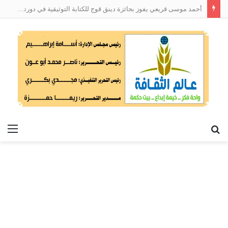
أحمد موسى قريعي يفوز بجائزة دينق قوج للكتابة التوثيقية في دورتها الأولى
بحث
الق
عن