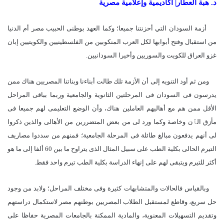
د. هبة العطار| أكاديمية وإعلامية مصرية
أزمة السودان التي أحزنتنا جميعا؛ وكما العهد بوطنى الحبيب مصر أم الدنيا
من استقبال وفتح أبوابها لكل العرب المنكوبين من الفلسطينيين والكويتيين إبان
غزو العراق للكويت والسوريين وأخيرا السودانيين.
ومن ثم أود التنويه إلى أن الأزمة تلك طالت أبناءنا وبناتنا المصريين هناك ممن
يدرسون فى السودان فى المرحلتين الثانوية والجامعية وربما بباقى المراحل
الأقل ممن هم مع أهاليهم العاملين هناك، وأن الوضع التعليمى لهم جميعا فى
مأزق الٱن وخاصة وكما ورد لى من بعض المتضررين من الأهالى والذين ذكروا
لى أنهم يدفعون مبالغ طائلة فى المرحلة الجامعية؛ فمنهم من سددوا مصاريف
التيرم الحالى بكلية الطب على سبيل المثال الذى يتراوح ما بين 60 ألفا إلى ما هو
أكثر للتيرم ويتبقى لهم على إنهاء الدراسة بكلية الطب تيرم واحد فقط.
وبالقياس فالحالات والمتشابهات كثيرة وفى مختلف المراحل؛ ولابد من وجود
حل سريع، وقاطع لمستقبل الطلاب المصريين بوطنهم مصر لاستكمال دراستهم
وتقديم التسهيلات المعنوية، والمادية الممكنة بالجامعات المصرية حفاظا على