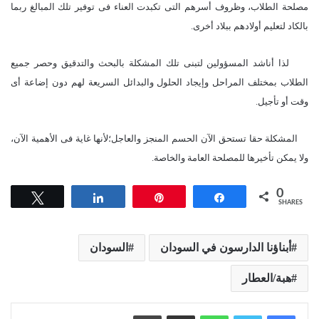
مصلحة الطلاب، وظروف أسرهم التى تكبدت العناء فى توفير تلك المبالغ ربما
بالكاد لتعليم أولادهم ببلاد أخرى.
لذا أناشد المسؤولين لتبنى تلك المشكلة بالبحث والتدقيق وحصر جميع
الطلاب بمختلف المراحل وإيجاد الحلول والبدائل السريعة لهم دون إضاعة أى
وقت أو تأجيل.
المشكلة حقا تستحق الآن الحسم المنجز والعاجل؛لأنها غاية فى الأهمية الآن،
ولا يمكن تأخيرها للمصلحة العامة والخاصة.
0
Tweet
Share
Pin
Share
SHARES
أبناؤنا الدارسون في السودان
السودان
هبة/العطار
واتساب
مشاركة عبر البريد
طباعة