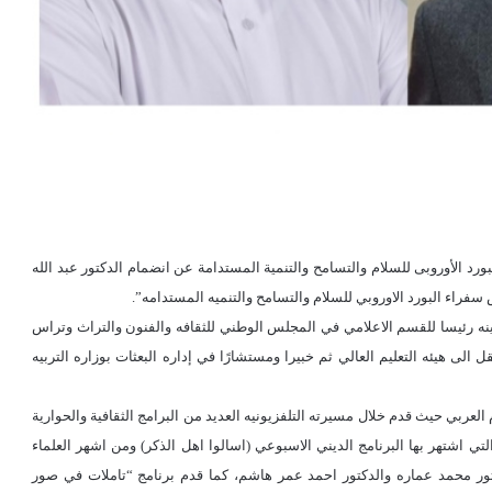
الأوروبى للسلام والتسامح والتنمية المستدامة عن انضمام الدكتور عبد الله
فراء البورد الاوروبي للسلام والتسامح والتنميه المستدامه”.
ينه رئيسا لقسم المذيعين عام 1988، وفي عام 2005 تم تعينه رئيسا للقسم الاعلامي في المجلس الوطني للثقافه والفنون والتراث وتراس
ل الى هيئه التعليم العالي ثم خبيرا ومستشارًا في إداره البعثات بوزاره التربيه
 العربي حيث قدم خلال مسيرته التلفزيونيه العديد من البرامج الثقافية والحوارية
لتي اشتهر بها البرنامج الديني الاسبوعي (اسالوا اهل الذكر) ومن اشهر العلماء
تور محمد عماره والدكتور احمد عمر هاشم، كما قدم برنامج “تاملات في صور