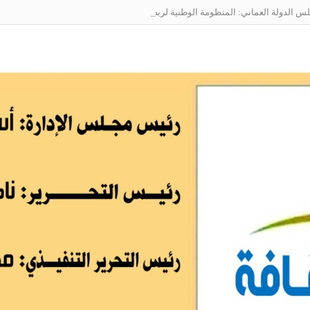
الدولة العماني: المنظومة الوطنية لربط التوظيف بالمهارات تعالج البطالة من جذو