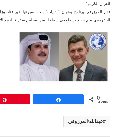
القران الكريم”.
قدم المرزوقي برنامج بعنوان “ادبيات” يبث اسبوعيا عبر قناه وزار
التلفزيوني نجم جديد يسطع في سماء التميز بمجلس سفراء البورد الاو
0
Pin
Share
SHARES
عبدالله/المرزوقي