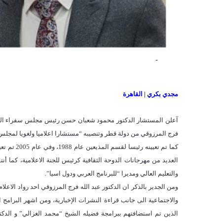
مجدي بكري | القاهرة
آعلن المستشار الدكتور محمود شعبان حسن رئيس مجلس سفراء البورد 
فرج المرزوقي من دولة قطر وتنصيبه “مستشارا اعلاميا ولغويا لمجلس س
كما تم تعي
العديد من مهرجانات الدوحة الثقافية كرئيس للجنة الاعلامية، كما أنتق
والتعليم العالي ومديرا “للبرنامج العربي ودول اسيا”.
ومن الجدير بالذكر ان الدكتور عبد الله فرج المرزوقي احد رواد الاعلام
والاجتماعية الى جانب قراءة النشرات الإخبارية، ومن اشهر البرامج ا
الذين تم استضافتهم ببرامجة فضيله الشيخ “محمد الغزالي” و الدك