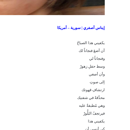
إيناس أصفري | سورية – أمريكا
يكفيني هذا الصباحُ
أن أضعَ فنجاناً لك
وفنجاناً لي
وسط حقلِ زهورْ
وأن أصغي
إلى صوتِ
ارتشافِ قهوتك
محدِّقةً في شفتيك
وهي مُطبقةٌ عليه
فيرتجفُ البَلُّورْ
يكفيني هذا
كي أنسى أن