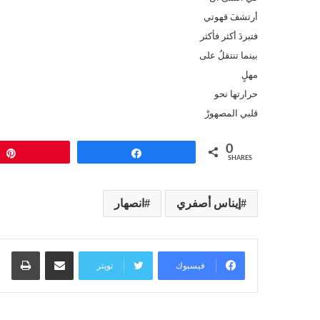
أرتشفَ قهوتي
فتبردَ أكثر فأكثر
بينما تنتقلُ على
مهلٍ
حرارتها نحو
قلبي المصهورْ
0
Pin
Share
SHARES
إيناس أصفري
انصهار
مشاركة عبر البريد
طبا
فيسبوك
تويتر