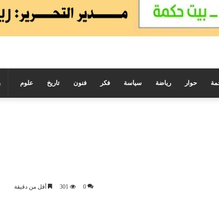
مة
حوار
رياضة
سياسة
فكر
فنون
تاريخ
علوم
0
301
أقل من دقيقة