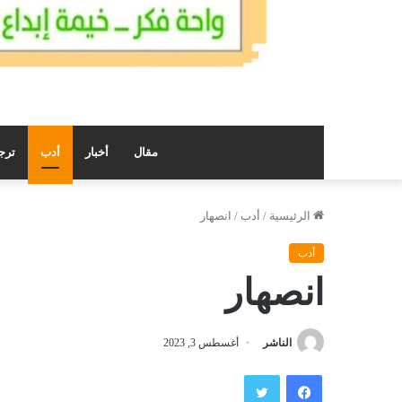
مقال
أخبار
أدب
ترج
الرئيسية
/
أدب
/
انصهار
أدب
انصهار
الناشر
أغسطس 3, 2023
فيسبوك
تويتر