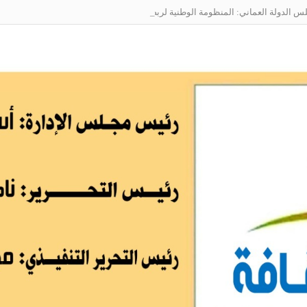
الدولة العماني: المنظومة الوطنية لربط التوظيف بالمهارات تعالج البطالة من جذو