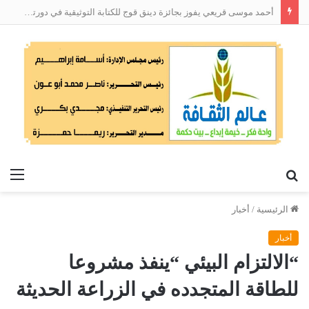
أحمد موسى قريعي يفوز بجائزة دينق قوج للكتابة التوثيقية في دورتها الأولى
بحث
الق
عن
الرئيسية
/
أخبار
أخبار
“الالتزام البيئي “ينفذ مشروعا
للطاقة المتجدده في الزراعة الحديثة