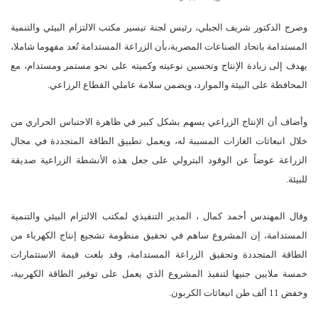
وصرح الدكتور شريف الجبلي، رئيس لجنة تيسير مكتب الالتزام البيئي والتنمية
المستدامة باتحاد الصناعات المصرية،بأن الزراعة المستدامة تُعد مفهوما شاملا،
يهدف إلى زيادة الإنتاج وتحسين نوعيته وكميته على نحو مستمر ومستدام، مع
المحافظة على البيئة والموارد، ويضمن سلامة عاملي القطاع الرزاعي.
وأضاف أن الإنتاج الزراعي يسهم بشكل كبير في ظاهرة الاحتباس الحراري من
خلال انبعاثات الغازات المسببة له، ويعمل تطبيق الطاقة المتجددة في مجال
الزراعة عوضاً عن الوقود البترولي على جعل هذه الأنشطة الزراعية صديقة
للبيئة.
وقال المهندس أحمد كمال ، المدير التنفيذي لمكتب الالتزام البيئي والتنمية
المستدامة، إن المشروع ساهم في تحقيق منظومة تشجيع إنتاج الكهرباء من
الطاقة المتجددة وتحقيق الزراعة المستدامة، وقد بلغت قيمة الاستثمارات
خمسة ملايين جنيها لتنفيذ المشروع الذي يعمل على توفير الطاقة الكهربية،
وخفض 11 ألف طن انبعاثات الكربون.