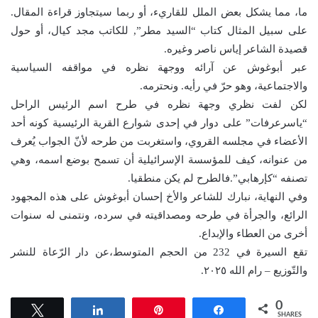
ما، مما يشكل بعض الملل للقاريء، أو ربما سيتجاوز قراءة المقال.
على سبيل المثال كتاب “السيد مطر”, للكاتب مجد كيال، أو حول
قصيدة الشاعر إياس ناصر وغيره.
عبر أبوغوش عن آرائه ووجهة نظره في مواقفه السياسية
والاجتماعية، وهو حرّ في رأيه. ونحترمه.
لكن لفت نظري وجهة نظره في طرح اسم الرئيس الراحل
“ياسرعرفات” على دوار في إحدى شوارع القرية الرئيسية كونه أحد
الأعضاء في مجلسه القروي، واستغربت من طرحه لأنّ الجواب يُعرف
من عنوانه، كيف للمؤسسة الإسرائيلية أن تسمح بوضع اسمه، وهي
تصنفه “كإرهابي”.فالطرح لم يكن منطقيا.
وفي النهاية، نبارك للشاعر والأخ إحسان أبوغوش على هذه المجهود
الرائع، والجرأة في طرحه ومصداقيته في سرده، ونتمنى له سنوات
أخرى من العطاء والإبداع.
تقع السيرة في 232 من الحجم المتوسط،عن دار الرّعاة للنشر
والتّوزيع – رام الله ٢٠٢٥.
0
Tweet
Share
Pin
Share
SHARES