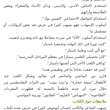
استخدم التناص الأدبي، والديني، وذكر الأدباء والشعراء وبعض
الفلاسفة وآرائهم.
استخدام التواصل الاجتماعي “الفيس بوك”.
أسلوب الإسهاب، فهو يسهب كثيرا في عرض نقد بعض الروايات، أو
مسلسل ما.
استخدام أسلوب “الأنا” في سرده متفاعلا مع ذاته وتقديره لنفسه.
“كنت ثوريا في ذلك الوقت وتجمعيا بامتياز”
“مع أنّي كنت وطنيا بامتياز”
“كان تحصيلي العلمي ممتازا في معظم المراحل المدرسية”.
“وباقي اللعب الأخر التي أتقنتها بامتياز”.
“إنني قد حققت نجاحا ما في وظيفتي هذه”.
قارن بين الماضي والحاضر في تقاليد وشكل اللعب عند
الأطفال.”سبعة حجارة”، و”بيت بيوت” .بين التراث الفلسطيني من
خلال سرد أثر جدته عاطفياً بالنسبة له. فظهرت المفردات
“الطاحونة”، “المهباش” القدّوم”” الطابون”.وتربية المواشي.
ملاحظات حول الكتاب:
يسهب الشاعر والكاتب إحسان أبوغوش كثيرا في عرض نقده لكتاب