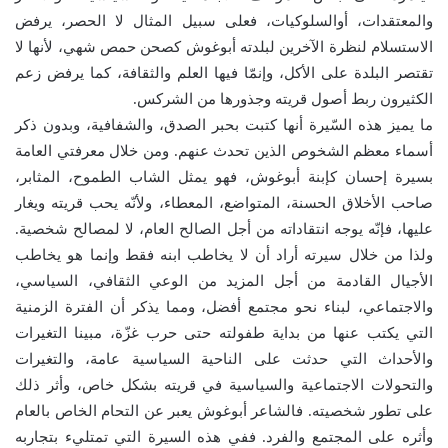
والمعتقدات، أوالسلوكيات، فعلى سبيل المثال لا الحصر، يرفض
الاستسلام لنظرة الآخرين لبلدته أبوغوش كصحن حمص شهي، لأنها لا
تقتصر البلدة على الأكل، وإنمّا فيها العلم والثقافة، كما يرفض زعم
الكثيرون ربط أصول قريته وجذورها من الشركس.
ما يميز هذه السّيرة أنها كتبت بحبر الصدق، والشفافية، وبدون ذكر
أسماء معظم الشخوص الذين تحدث عنهم. ومن خلال معرفتي العامة
بسيرة إحسان كإبنة أبوغوش، فهو يمثل الشاب الطموح، المثابر،
صاحب الأخلاق الحسنة، المتواضع، المعطاء، ولأنّه يحب قريته ويغار
عليها، فإنّه يوجه انتقاداته من أجل الصالح العام، لا لمصالح شخصية.
ولذا من خلال سيرته أراد أن لا يخاطب ابنه فقط وإنما هو يخاطب
الأجيال القادمة من أجل المزيد من الوعي الثقافي، السياسي،
والاجتماعي، لبناء نحو مجتمع أفضل، ومما يذكر أن الفترة الزمنية
التي يكتب عنها من بداية طفولته حتى حرب غزّة، مبينا التغيرات
والأحداث التي حدثت على الناحية السياسية عامة، والتغيرات
والتحولات الاجتماعية والسياسية في قريته بشكل خاص، وأثر ذلك
على تطور شخصيته. فالشاعر أبوغوش يعبر عن التحام الخاص بالعام
وأثره على المجتمع والفرد. ففي هذه السيرة التي تمتليء بتجاربه