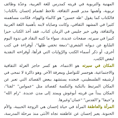
المهنية والتربوية في قريته كمدرس للغة العربية، وعدّة وظائف
تربوية، وأهمها مدير قسم الثقافة، نلاحظ اهتمام إحسان بالكتاب؛
فالكتاب كما يقول “طه حسين” هو كالماء والهواء، فكانت مساهمته
كثيرا في المشهد الثقافي، وكانت وصاياه لابنه بأهمية اللغة العربية
والثقافة، وفي خير جليس في الزمان كتاب، فقد أخذ الكتاب حيزا
كبيرا في سيرته، صفحات عديدة، سواء ما كتبه النقاد في ندوة اليوم
السّابع عن ديوانه الشعري:”دمعة تخفي ظلها”، أوقراءة في كتب
أخرى، أو ذكر أسماء الكتب والرّوايات التي قرأها، أوقراءته النقدية
لبعض الكتب.
المكان في سيرته
هو الانتماء، هو كسر حاجز العزلة الثقافية
والاجتماعية، هوجسر للتواصل ومعرفة الآخر. وهو ذاكرة لا تمحى في
أرشيفه الفلسطيني، فنجده يستشهد ببعض القصائد التي تعبر عن
المكان المرتبط بالنكبة والنكسة كقصائد مثل “عمواس” “لفتا”،
المكان يبدأ من قريته أبوغوش ويمتد إلى مدن عديدة. “رام الله”
و”حيفا” و”القدس” “عمان”وغيرها.
المرأة والعاطفة
المرأة في حياة إحسان هي الزوجة الحبيبة، والأم
الحنونة. يعبر إحسان عن عاطفته تجاه الأنثى منذ مرحلة المدرسة،