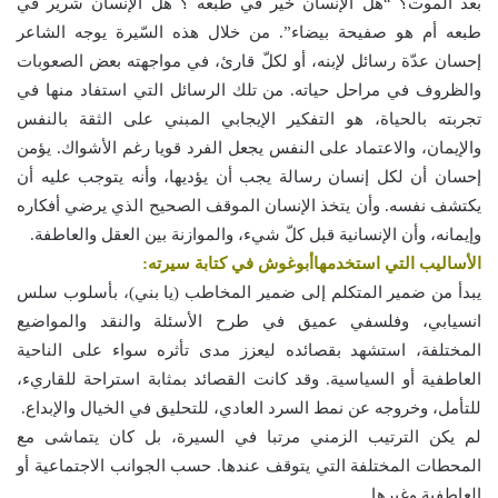
بعد الموت؟ “هل الإنسان خير في طبعه ؟ هل الإنسان شرير في
طبعه أم هو صفيحة بيضاء”. من خلال هذه السّيرة يوجه الشاعر
إحسان عدّة رسائل لإبنه، أو لكلّ قارئ، في مواجهته بعض الصعوبات
والظروف في مراحل حياته. من تلك الرسائل التي استفاد منها في
تجربته بالحياة، هو التفكير الإيجابي المبني على الثقة بالنفس
والإيمان، والاعتماد على النفس يجعل الفرد قويا رغم الأشواك. يؤمن
إحسان أن لكل إنسان رسالة يجب أن يؤديها، وأنه يتوجب عليه أن
يكتشف نفسه. وأن يتخذ الإنسان الموقف الصحيح الذي يرضي أفكاره
وإيمانه، وأن الإنسانية قبل كلّ شيء، والموازنة بين العقل والعاطفة.
الأساليب التي استخدمهاأبوغوش في كتابة سيرته:
يبدأ من ضمير المتكلم إلى ضمير المخاطب (يا بني)، بأسلوب سلس
انسيابي، وفلسفي عميق في طرح الأسئلة والنقد والمواضيع
المختلفة، استشهد بقصائده ليعزز مدى تأثره سواء على الناحية
العاطفية أو السياسية. وقد كانت القصائد بمثابة استراحة للقاريء،
للتأمل، وخروجه عن نمط السرد العادي، للتحليق في الخيال والإبداع.
لم يكن الترتيب الزمني مرتبا في السيرة، بل كان يتماشى مع
المحطات المختلفة التي يتوقف عندها. حسب الجوانب الاجتماعية أو
العاطفية وغيرها.