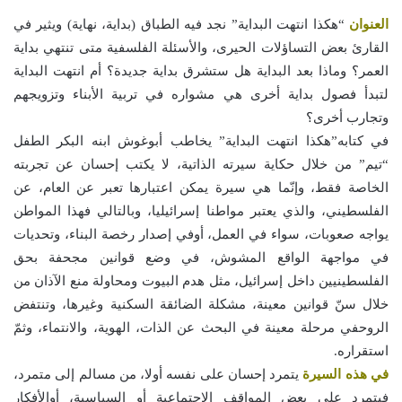
العنوان
“هكذا انتهت البداية” نجد فيه الطباق (بداية، نهاية) ويثير في
القارئ بعض التساؤلات الحيرى، والأسئلة الفلسفية متى تنتهي بداية
العمر؟ وماذا بعد البداية هل ستشرق بداية جديدة؟ أم انتهت البداية
لتبدأ فصول بداية أخرى هي مشواره في تربية الأبناء وتزويجهم
وتجارب أخرى؟
في كتابه”هكذا انتهت البداية” يخاطب أبوغوش ابنه البكر الطفل
“تيم” من خلال حكاية سيرته الذاتية، لا يكتب إحسان عن تجربته
الخاصة فقط، وإنّما هي سيرة يمكن اعتبارها تعبر عن العام، عن
الفلسطيني، والذي يعتبر مواطنا إسرائيليا، وبالتالي فهذا المواطن
يواجه صعوبات، سواء في العمل، أوفي إصدار رخصة البناء، وتحديات
في مواجهة الواقع المشوش، في وضع قوانين مجحفة بحق
الفلسطينيين داخل إسرائيل، مثل هدم البيوت ومحاولة منع الآذان من
خلال سنّ قوانين معينة، مشكلة الضائقة السكنية وغيرها، وتنتفض
الروحفي مرحلة معينة في البحث عن الذات، الهوية، والانتماء، وثمّ
استقراره.
في هذه السيرة
يتمرد إحسان على نفسه أولا، من مسالم إلى متمرد،
فيتمرد على بعض المواقف الاجتماعية أو السياسية، أوالأفكار