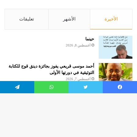
الأخيرة
الأشهر
تعليقات
حينما
أغسطس 8, 2026
أحمد موسى قريعي يفوز بجائزة دينق قوج للكتابة
التوثيقية في دورتها الأولى
أغسطس 7, 2026
يسبوك
تويتر
واتساب
تيلقرام
السؤال الطّعين
أغسطس 4, 2026
زر
worldofculture2020.com
الذه