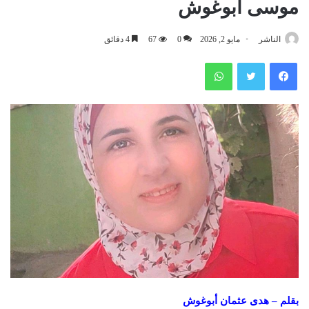
موسى أبوغوش
الناشر
مايو 2, 2026
0
67
4 دقائق
فيسبوك
تويتر
واتساب
بقلم – هدى عثمان أبوغوش