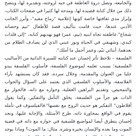
والجامعة، وتصل ذروة العاطفة في حبه لزوجته، وتقديره لها، ويتضح
ذلك من خلال كتابة قصيدة لها، ومدحه لها كثيرا في صفحات الكتاب،
وإبراز مدى ثقافتها خاصة كونها إعلامية “رماح مفيد”، وأبرز الجانب
الأدبي عندها، حيث قامت بتأليف قصة للأطفال “تيم وحصانه
شجاع”.عاطفته تجاه ابنيه (تيم، عمر) فهو يهديهم كتابه، “إلى فلذات
كبدي، وشهيقي في الحياة ونور عيني الذي لن يصادف الظلام من
بعدهما، أبنائي تيّم، وعمر أجمل ما أملك”.
الفلسفة – نلاحظ تأثر إحسان عند كتابته للسيرة الذاتية من الأساليب
الفلسفية؛ بسبب تعلمه لموضوع الفلسفة، فأسلوب الفلسفة يبدو
جليا من العنوان والمقدمة، وخلال سرده، فقد كان يستشهد بآراء
الفلاسفة، والأسلوب الفلسفي الذي يعتمد على السؤال والجواب
والتمحيص، وتقديم البراهين العقلية، وحواره مع ذاته، فالحوار مع
الذات هو جزأ من الفلسفة، يخلق التأمل والتفكير. وكما يقول
أفلاطون” التفكير هو حديث الروح مع نفسها”.فالفيلسوف في تأمله
يقوم في الواقع بمحاورة ذاته، طرح الأسئلة، والإجابة عليها، ونجد
إحسان يتطرق أيضا لمواضيع فلسفية في حواره مع ذاته في قضية
الموت وما بعده والإنسان بخيره وشره. مثال: ما الموت؟ وماذا يوجد