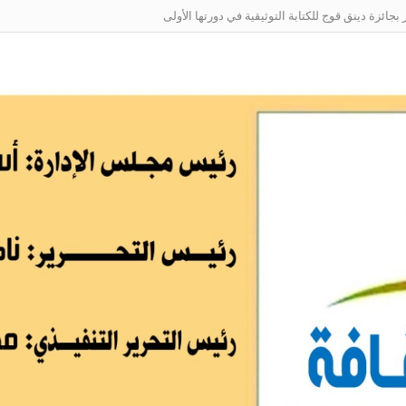
ائزة دينق قوج للكتابة التوثيقية في دورتها الأولى