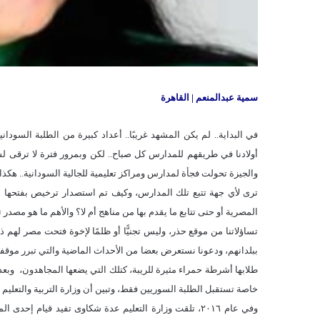
سمية عبدالمنعم | القاهرة
في البداية.. لم يكن المشهد غريبًا.. أعداد كبيرة من الطلبة السودان
أولادنا في طريقهم للمدارس كل صباح.. لكن وبمرور فترة لا ترقى ل
والجيزة تحولت فجأة لمدارس ومراكز تعليمية للجالية السودانية.. هكذا 
ترى لأي جهة تتبع تلك المدارس، وكيف تم استصدار ترخيص بفتحها بتل
المصرية أو حتى تتابع ما يقدم بها من مناهج أم لا؟ والأهم ما هو مصدر ت
تساؤلاتنا من موقع حذر، وليس تجنيًّا أو ظلمًا لإخوة فتحت مصر لهم 
طلابها أشرطة حمراء مثيرة للريبة، كتلك التي يضعها المجاهدون، وبع
خاصة تستقبل الطلبة السوريين فقط، وتبين أن وزارة التربية والتعليم ل
وفي عام ٢٠١٦، تلقت وزارة التعليم عدة شكاوى تفيد قيام