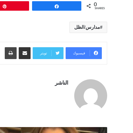
0
Pin
Share
SHARES
مدارس/الظل
مشاركة عبر البريد
طبا
فيسبوك
تويتر
الناشر