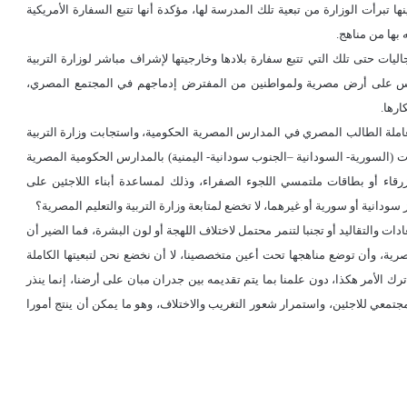
ا تبرأت الوزارة من تبعية تلك المدرسة لها، مؤكدة أنها تتبع السفارة الأمريكية
بها من مناهج.
ات حتى تلك التي تتبع سفارة بلادها وخارجيتها لإشراف مباشر لوزارة التربية
 تدرس على أرض مصرية ولمواطنين من المفترض إدماجهم في المجتمع المصري،
ارها.
معاملة الطلاب اللاجئين معاملة الطالب المصري في المدارس المصرية الحكومية، واستجابت وزارة التربية
ت (السورية- السودانية –الجنوب سودانية- اليمنية) بالمدارس الحكومية المصرية
بطاقات اللجوء الزرقاء أو بطاقات ملتمسي اللجوء الصفراء، وذلك لمساعدة أبناء اللاجئين على
دانية أو سورية أو غيرهما، لا تخضع لمتابعة وزارة التربية والتعليم المصرية؟
ت والتقاليد أو تجنبا لتنمر محتمل لاختلاف اللهجة أو لون البشرة، فما الضير أن
رية، وأن توضع مناهجها تحت أعين متخصصينا، لا أن نخضع نحن لتبعيتها الكاملة
ترك الأمر هكذا، دون علمنا بما يتم تقديمه بين جدران مبان على أرضنا، إنما ينذر
مجتمعي للاجئين، واستمرار شعور التغريب والاختلاف، وهو ما يمكن أن ينتج أمورا