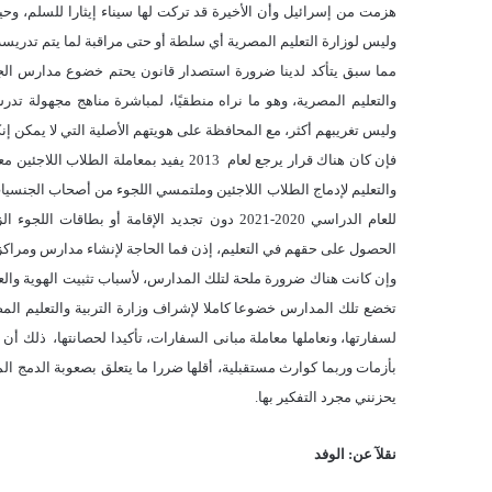
هزمت من إسرائيل وأن الأخيرة قد تركت لها سيناء إيثارا للسلم، وحينه
وليس لوزارة التعليم المصرية أي سلطة أو حتى مراقبة لما يتم تدريسه 
مما سبق يتأكد لدينا ضرورة استصدار قانون يحتم خضوع مدارس الجالي
والتعليم المصرية، وهو ما نراه منطقيًا، لمباشرة مناهج مجهولة
وليس تغريبهم أكثر، مع المحافظة على هويتهم الأصلية التي لا يمكن إنك
فإن كان هناك قرار يرجع لعام 2013 يفيد ب
والتعليم لإدماج الطلاب اللاجئين وملتمسي اللجوء من أصحاب الجنسيا
للعام الدراسي 2020-2021 دون تجديد الإقامة أو 
الحصول على حقهم في التعليم، إذن فما الحاجة لإنشاء مدارس ومراكز سو
وإن كانت هناك ضرورة ملحة لتلك المدارس، لأسباب تثبيت الهوية والعادا
تخضع تلك المدارس خضوعا كاملا لإشراف وزارة التربية والتعليم المص
لسفارتها، ونعاملها معاملة مبانى السفارات، تأكيدا لحصانتها، ذلك أن 
بأزمات وربما كوارث مستقبلية، أقلها ضررا ما يتعلق بصعوبة الدمج ال
يحزنني مجرد التفكير بها.
نقلآ عن: الوفد