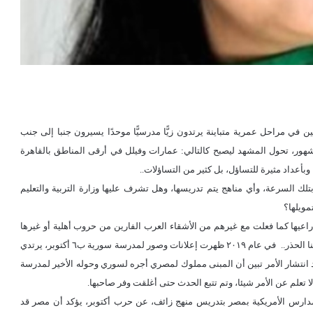
يين في مراحل عمرية متباينة يرتدون زيًّا مدرسيًّا موحدًا يسيرون جنبا إلى جنب
شهور، تحول المشهد ليصبح كالتالي: عمارات وفيلل في أرقى المناطق بالقاهرة
وبأعداد مثيرة للتساؤل، بل كثير من التساؤلات..
ك السرعة، وأي مناهج يتم تدريسها، وهل تشرف عليها وزارة التربية والتعليم
مويلها؟
ذراعيها كما فعلت مع غيرهم من الأشقاء العرب الفارين من حروب أهلية أو غيرها
ببلدانهم، ودعونا نستعرض بعضا من الأحداث الماضية والتي تبرر موقفنا الحذر.. في عام ٢٠١٩ ظهرت إعلانات وصور لمدرسة سورية ب٦ أكتوبر، يرتدي
د انتشار الأمر تبين أن المبنى مملوك لمصري أجره لسوري وحوله الأخير لمدرسة
ا تعلم عن الأمر شيئا، وتم تتبع الحدث حتى أغلقت وفر صاحبها.
 إحدى المدارس الأمريكية بمصر بتدريس منهج زائف، عن حرب أكتوبر، يؤكد أن مصر قد