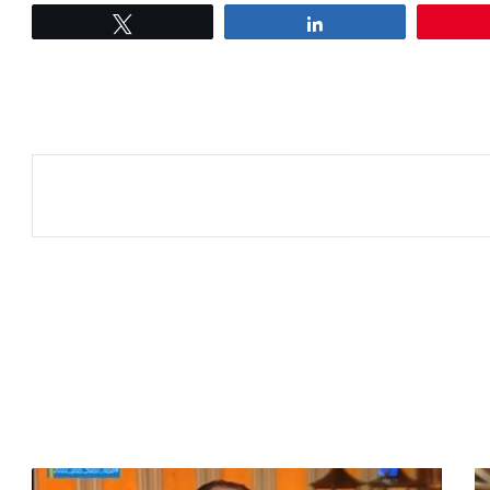
Tweet
Share
عة