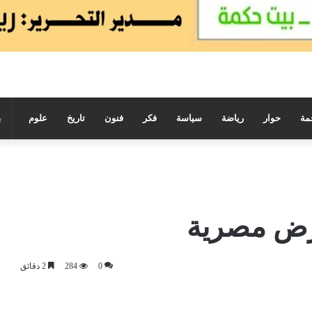
مة
حوار
رياضة
سياسة
فكر
فنون
تاريخ
علوم
رض مصرية
0
284
2 دقائق