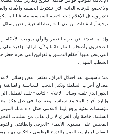
الإعلامية بموجب قوانين قديمة التاريخ وتقارير كيدية مطيعة
ولا تخضع للرقابة الذاتية التي تشترط الحقيقة والأمانة و
تتدبر وسائل الإعلام ذات التبعية السياسية بيئة غالبا ما 
توجيه أو انتقادات من لدن المعارضة الشعبية وبعض وسائل ا
وإذا ما تحدثنا عن حرية التعبير والرأي بموجب الأحكام 
الصحفيون وأصحاب الفكر دائما وكأن الرقابة جاهزة على 
التي ينص عليها أحكام الدستور والقوانين التي تحرم حظر حر
الشطب المهني.
منذ تأسيسها بعد احتلال العراق، تعكس بعض وسائل الإعلام
مصالح أحزاب السلطة وتكتل النخب السياسية والطائفية وشر
الدور الذي تلعبه وسائل الإعلام “التابعة” تلك، لتضليل الر
وإثارة أفراد المجتمع سياسيا وعقائديا. في ظل هكذا معاي
مؤسسات بحثية يرجع إليها الإعلامي خلال أداء عمله المهني.
السلبية، خاصة وأن العراق لا زال يعاني من سلبيات التحو
المعنيين على مستوى الانتماء “العرقي والطائفي والقو
الفعلي لممارسة العمل والتدرج الوظيفي والتكيف مهنيا وم