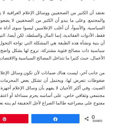
نعتقد أن الكثير من الصحفيين ووسائل الإعلام العراقية لا
والمجتمع. وعلى ما يبدو أن الكثير من الصحفيين لا يضعو
السياسية. والأسوأ، أن أغلب الإعلاميين ليسوا سوى أداة 
فقط، الأدوات العقائدية، إنما المال والسلطة، لكن أيضا، الت
أن بنية ونشأة هذه الطبقة هي المشكلة التي تواجه التحول
سياسية ذات مصالح فئوية مشتركة، تروج لها بشكل واضح أ
الأعمال، حيث كثيرا ما تتداخل المصالح السياسية والاقتصادي
من جانب آخر، ليست هناك ضمانات لأن تكون وسائل الإعلام ا
ضغوطات تتعرض لها، ويحتمل أن تشكل بعض المحرمات فز
الصيت. وفي أكثر الأحيان لا يفهم بأن وسائل الإعلام أجهزة ع
مجتمعي وثقافي خاص، على أساسه يحرم مساءلة أو اعتقال 
مفتوح على مصراعيه طالما الصراع لأجل الحقيقة لم ينته بعد
0
Pin
Share
SHARES