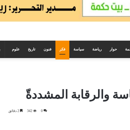
مة
حوار
رياضة
سياسة
فكر
فنون
تاريخ
علوم
سة والرقابة المشددةّ
0
342
2 دقائق