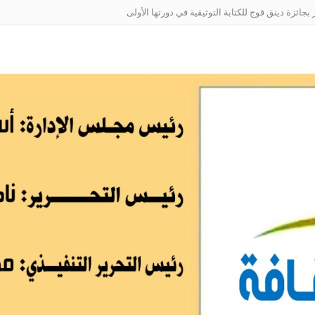
ائزة دينق قوج للكتابة التوثيقية في دورتها الأولى