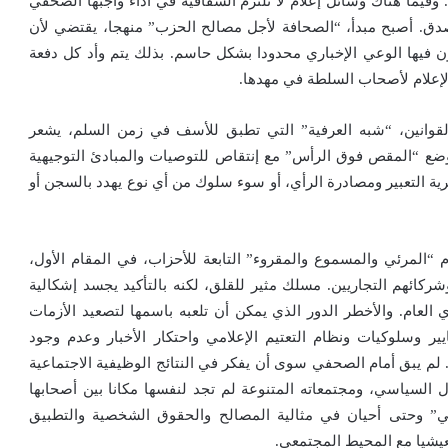
. وفيما هناك وسائل إعلام لا تلتزم الشفافية في أداء واجبها الصحفي
الصدق. أصبح مبدأ، “الصحافة لأجل مصالح الحزب” منهجا، يقتضي لأن
يكون فيها الوعي الإخباري محدودا بشكل حاسم. بذلك يتم وأد كل دفعة
لإعلام لأصحاب السلطة في مهدها.
والقوانين، “شبه العرفية” التي تطبق للأسف في زمن السلم، يشعر
وضع “المقص فوق الرأس” مع إنتقاص للتوصيات والمبادئ التوجيهية
ية التعبير ومصادرة الرأي، أو سوء سلوك من أي نوع يهدد بالسجن أو
 “المرئي والمسموع والمقروء” التابعة للأحزاب، في المقام الأول،
كائهم التجاريين. مسلك مثير للقلق، لكنه بالتأكيد يجسد إشكالية
أي العام. والأخطر الدور الذي يمكن أن تلعبه باسمها لتصعيد الأزمات
ير وسلوكيات ونظام التعتيم الإعلامي واحتكار الأخبار وعدم وجود
 لم يبق أمام الصحفي سوى أن يفكر في النتائج الوظيفية الاجتماعية
ل السياسي، ومجتمعاته المتنوعة لم تجد لنفسها مكانا بين أصحابها
مي” وحتى أحيان في مثالية المصالح والحقوق الشخصية والتطبيق
عيشيا مع المحيط المجتمعي.