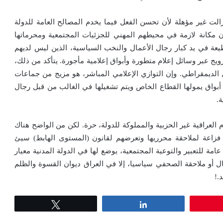
 زالت غير مؤهلة لأن تحسن الفعل فيما يخدم المصالح العامة للدولة
ن مكانة لازمة في محيطهم المهني للجزئيات المجتمعية ومحرماتها
طيعة في يد كبار رجال الأعمال والنخب السياسية، الذين ليس لديهم
رويج عبر وسائل إعلام متطورة وأبواق إعلامية مأجورة. يتأكد من ذلك،
 الديمقراطي. وإن التوازي الإعلامي المباشر، هو مزيج من جماعات
بواق يمولها القطاع الخاص ويتم تشغيلها في الغالب من قبل رجال
ة.
لعراقية غير الحزبية والمملوكة للدولة، حرة. لكن من الواضح هناك
اعة لملاحقة محرريها وتعرضهم لقانون (المستوى الهابط) سيئ
امة للتعبير والتوعية المجتمعية، يوضع لها في الدولة المدنية معيار
أو ملاحقة الصحفي سياسيا، إلا في العراق ديوان القسوة والظلم
.!
Tweet
Share