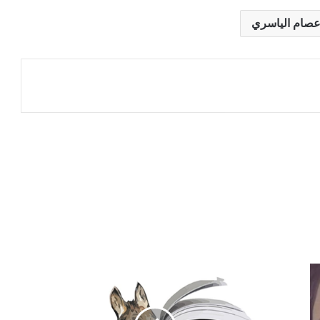
صام الياسري
عة