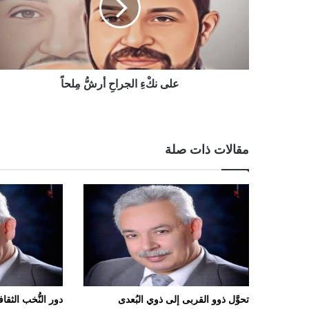
على نكْءِ الجراحِ أرشُّ مِلحاً
مقالات ذات صلة
تحوَّل ذوو القربى إلى ذوي البُعدى
دور النُّخب الثقا