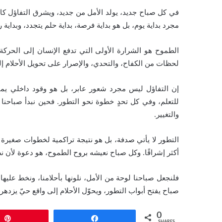
في كل صباح جديد، يولد الأمل من جديد، ويشرق التفاؤل ك
مجرد بداية يوم، بل هو بداية فرصة، بداية حلم يتجدد، وبداية ر
الطموح هو الشرارة الأولى التي تدفع الإنسان إلى الحركة، 
لحظات من الكفاح، والتحدي، والإصرار على تحويل الأحلام إ
إن التفاؤل ليس مجرد شعور عابر، بل هو وقود داخلي يم
للتعلم، وفي كل تحدٍ خطوة نحو التطور. فحين نبدأ صباحنا بطا
والتغيير.
التطور لا يأتي صدفة، بل هو نتيجة تراكمية لخطوات صغيرة ن
أكثر إشراقًا. وكل صباح نعيشه بروح الطموح، هو دعوة لأن نصن
فلنجعل صباحنا لوحة من الأمل، نلونها بأحلامنا، ونخط عليها
صباح يفتح أبواب التطور، ويحوّل الأحلام إلى واقع حيّ يزدهر 
0
Pin
Share
SHARES