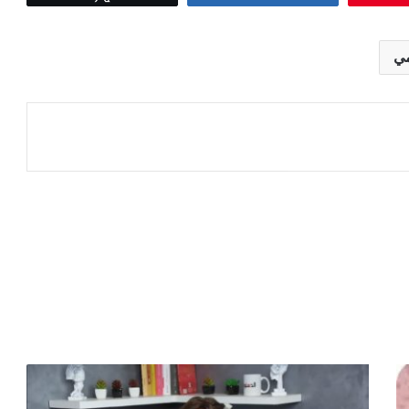
مي
عة