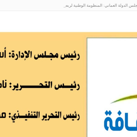
 الدولة العماني: المنظومة الوطنية لربط التوظيف بالمهارات تعالج البطالة من جذ