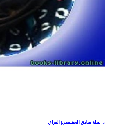
د. نجاة صادق الجشعمي| العراق