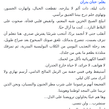
بقلم: حنان بدران
ذات ليلة، ذات ألم لا يبارحه، تقطعت الحبال، وانهارت الجسور،
وتهاوى حلم درج بيتنا العتيق برأسي.
انبلج الصبح الحزين شبه المعتم، وانقبض قلبي فجأة، صحوت على
البلاط البارد… كنت ما أزال حيًا.
أتقلب حتى لا أتجمد بردًا، أنتحب شرسًا يفترش صدري. هنا تتعلم أن
تنزف بصمت، تتضرج بدمائك، تلعق صوتك المبحوح بعد صراخ طويل،
بعد رحلة التعذيب اليومي من الكلاب البوليسية المدربة، ثم تمزقك
متلذذة بطعم ما بقي من جلدك.
العصا الكهربائية تأكل من لحمك.
لا هواتف، لا جرائد، لا حياة خارج الجدران.
أستيقظ وفي فمي حفنة من الرمل المالح الدامي، أرسم نهاري ولا
أدرك متى كان ليلي.
الفجيعة أنهم يرغموننا على شرب مطر الجنون والنسيان، ونحن الذين
تربينا على المجد لوطننا وهويتنا.
وها هم عبثًا يحاولون ترويضنا على الذل…
سنشرب… ولن ننسى.