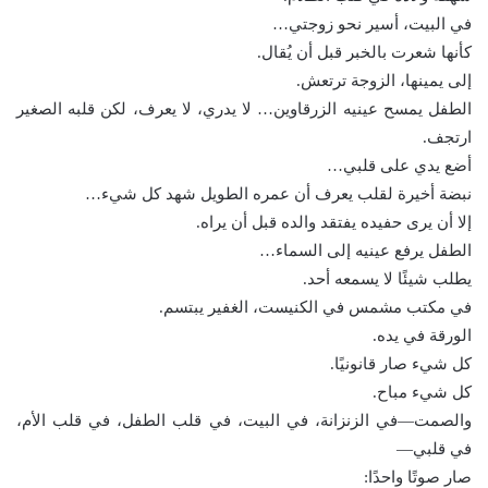
في البيت، أسير نحو زوجتي…
كأنها شعرت بالخبر قبل أن يُقال.
إلى يمينها، الزوجة ترتعش.
الطفل يمسح عينيه الزرقاوين… لا يدري، لا يعرف، لكن قلبه الصغير
ارتجف.
أضع يدي على قلبي…
نبضة أخيرة لقلب يعرف أن عمره الطويل شهد كل شيء…
إلا أن يرى حفيده يفتقد والده قبل أن يراه.
الطفل يرفع عينيه إلى السماء…
يطلب شيئًا لا يسمعه أحد.
في مكتب مشمس في الكنيست، الغفير يبتسم.
الورقة في يده.
كل شيء صار قانونيًا.
كل شيء مباح.
والصمت—في الزنزانة، في البيت، في قلب الطفل، في قلب الأم،
في قلبي—
صار صوتًا واحدًا: