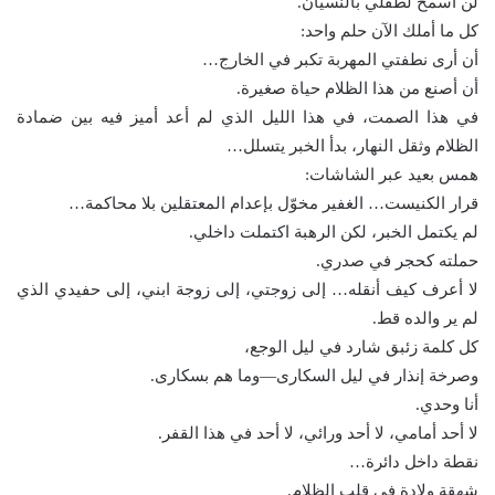
لن أسمح لطفلي بالنسيان.
كل ما أملك الآن حلم واحد:
أن أرى نطفتي المهربة تكبر في الخارج…
أن أصنع من هذا الظلام حياة صغيرة.
في هذا الصمت، في هذا الليل الذي لم أعد أميز فيه بين ضمادة
الظلام وثقل النهار، بدأ الخبر يتسلل…
همس بعيد عبر الشاشات:
قرار الكنيست… الغفير مخوّل بإعدام المعتقلين بلا محاكمة…
لم يكتمل الخبر، لكن الرهبة اكتملت داخلي.
حملته كحجر في صدري.
لا أعرف كيف أنقله… إلى زوجتي، إلى زوجة ابني، إلى حفيدي الذي
لم ير والده قط.
كل كلمة زئبق شارد في ليل الوجع،
وصرخة إنذار في ليل السكارى—وما هم بسكارى.
أنا وحدي.
لا أحد أمامي، لا أحد ورائي، لا أحد في هذا القفر.
نقطة داخل دائرة…
شهقة ولادة في قلب الظلام.