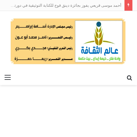
أحمد موسى قريعي يفوز بجائزة دينق قوج للكتابة التوثيقية في دورتها الأولى
بحث
الق
عن