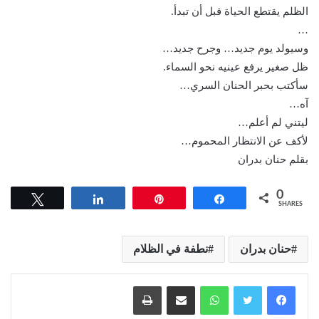
الظلم يقتطع الحياة قبل أن تبدأ.
…
وسيولد يوم جديد… وجرح جديد…
ظل صغير يرفع عينيه نحو السماء.
سأكتب بحبر الحنان السري…
آه…
ليتني لم أعلم…
لأكف عن الانتظار المحموم…
بقلم حنان بدران
0
Tweet
Share
Pin
Share
SHARES
حنان بدران
نطفة في الظلام
واتساب
مشاركة عبر البريد
طباعة