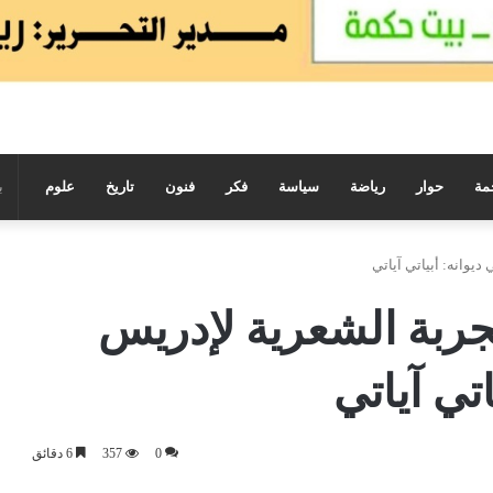
مة
حوار
رياضة
سياسة
فكر
فنون
تاريخ
علوم
ديوانه: أبياتي آياتي
جربة الشعرية لإدريس
اتي آياتي
0
357
6 دقائق