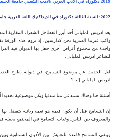
2019 دكتوراه في الأدب العربي /الأدب الشعبي جامعة الحسن الثاني عين الشق الدار البيضاء
2022: السنة الثالثة دكتوراه في الديداكتيك اللغة العربية جامعة ابن طفيل القنيطرة ).
يعد ادريس الملياني أحد أبرز الفطاحل الشعراء المغاربة المع
واكب فترتنا العمرية نحن كدارسين، إذ تروم هذه الورقة 
واحدة من مجموع أغراض أخرى حفل بها الديوان قيد الدراس
للشاعر ادريس الملياني.
لعل الحديث عن موضوع التسامح، في ديوانه يطرح العديد
ادريس الملياني إليه؟
أسئلة هنا وهناك تستدعي منا مبدئيا وبكل موضوعية تحديدا أ
إن التسامح قبل أن يكون قيمة هو نعمة ربانية يتفضل بها 
والمعروف بين الناس. وغياب التسامح في المجتمع يجعله فري
ويبقى التسامح قاعدة للتعايش بين الأديان السماوية وبين