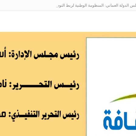
الدولة العماني: المنظومة الوطنية لربط التوظيف بالمهارات تعالج البطالة من جذو