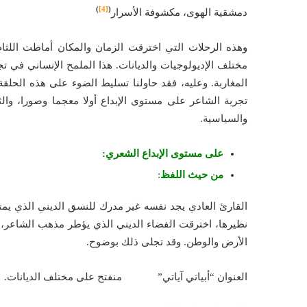
)
[4]
(
دمشقية الهوى، مكشوفة الأسرار
وهذه الرحلات التي اخترقت الزمان والمكان أماطت اللث
مختلف الإديولوجيات والديانات. هذا الملمح الإنساني في ت
المغاربة. وعليه، فقد حاولنا تسليط الضوء على هذه الحلقة 
تجربة الشاعر على مستوى الإبداع أولا معجما وصورا، والثان
والسياسية.
على مستوى الإبداع الشعري:
من حيث اللفظ
:
القارئ العادي يجد نفسه غير مدرك للنسق الديني الذي يم
نظيرها، اخترقت الفضاء الديني الذي يؤطر مذهب الشاعر، و
الأرض والوطن. وقد تجلى ذلك بوضوح.
العنوان “أبياتي آياتي” منفتح على مختلف الديانات.