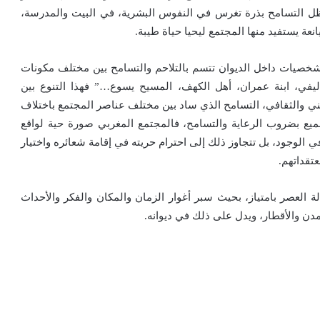
يظل التسامح بذرة تغرس في النفوس البشرية، في البيت والمدرسة،
انعة يستفيد منها المجتمع ليحيا حياة طيبة.
 شخصيات داخل الديوان تتسم بالتلاحم والتسامح بين مختلف مكونات
يفي، ابنة عمران، أهل الكهف، المسيح يسوع…” فهذا التنوع بين
ني والثقافي، التسامح الذي ساد بين مختلف عناصر المجتمع باختلاف
جميع بضروب الرعاية والتسامح، فالمجتمع المغربي صورة حية لواقع
في الوجود، بل تتجاوز ذلك إلى احترام حريته في إقامة شعائره واختيار
تقداتهم.
ة العصر بامتياز، بحيث سبر أغوار الزمان والمكان والفكر والأحداث
دن والأقطار، ويدل على ذلك في ديوانه.