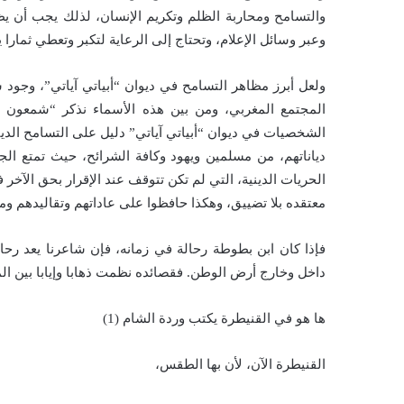
والتسامح ومحاربة الظلم وتكريم الإنسان، لذلك يجب أن 
وعبر وسائل الإعلام، وتحتاج إلى الرعاية لتكبر وتعطي ثمارا ي
ولعل أبرز مظاهر التسامح في ديوان “أبياتي آياتي”، وجود
المجتمع المغربي، ومن بين هذه الأسماء نذكر “شمعون ل
الشخصيات في ديوان “أبياتي آياتي” دليل على التسامح الدي
دياناتهم، من مسلمين ويهود وكافة الشرائح، حيث تمتع ال
الحريات الدينية، التي لم تكن تتوقف عند الإقرار بحق الآخر 
معتقده بلا تضييق، وهكذا حافظوا على عاداتهم وتقاليدهم ومع
فإذا كان ابن بطوطة رحالة في زمانه، فإن شاعرنا يعد رحال
داخل وخارج أرض الوطن. فقصائده نظمت ذهابا وإيابا بين الم
ها هو في القنيطرة يكتب وردة الشام (1)
القنيطرة الآن، لأن بها الطقس،