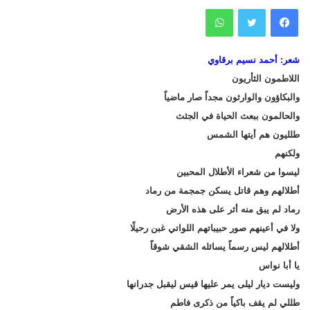
فيسبوك
تويتر
واتساب
شعر: أحمد نسيم برقاوي
اللاطمون الثأريون
والبكاؤون والوارثون مجداً صار ماضياً
والحالمون ببعث الحياة في الجثث
طلليون هم أيتها الشمس
ولكنهم
ليسوا من شعراء الأطلال المحبين
أطلالهم وهم قاتل يسكن جمجمة من رماد
رماد لم يبق منه أثر على هذه الأرض
ولا في أعينهم صور حبيباتهم اللواتي غبن رحيلًا
أطلالهم ليس رسماً يسائله الشقي شوقاً
يا أبا نواس
وليست ديار ليلى يمر عليها قيس ليقبل جدرانها
طللي لم يقف باكياً من ذكرى فاطم