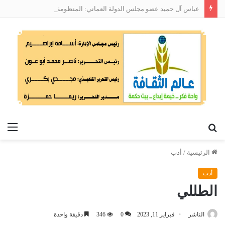
عباس آل حميد عضو مجلس الدولة العماني: المنظومة الوطنية لربط التوظيف بالمهارات تعالج البطالة من جذورها
بحث
الق
عن
الرئيسية
/
أدب
أدب
الطللي
الناشر
فبراير 11, 2023
0
346
دقيقة واحدة