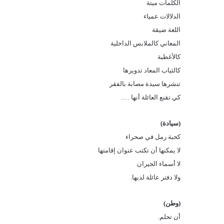
الكلمات ميتة
الدلالات عمياء
اللغة ضيقة
المعاني كالملابس الداخلية
كالأغطية
كالثياب المعاد تدويرها
تنشرها سيدة مصابة بالفقر
كي تقنع العائلة أنها ….
(سيادة)
كحبة رمل في صحراء
لا يمكنها أن تكتب عنوان إقامتها
لا أسماء الجيران
ولا دفتر عائلة لديها.
(وطن)
أن تحلم.