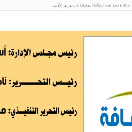
ائزة دينق قوج للكتابة التوثيقية في دورتها الأولى