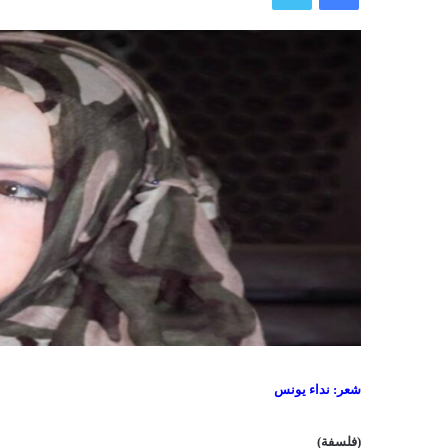
شعر: نداء يونس
(فلسفة)