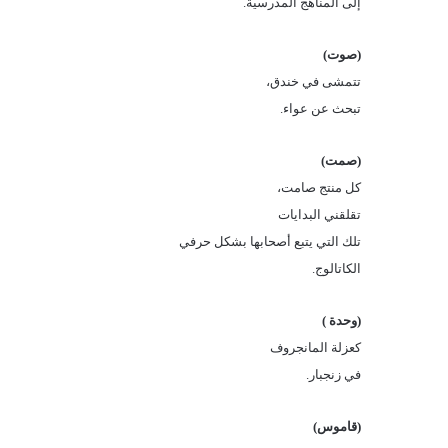
إلى المناهج المدرسية.
(صوت)
تتمشى في خندق،
تبحث عن عواء.
(صمت)
كل منتج صامت،
تقلقني البدايات
تلك التي يتبع أصحابها بشكل حرفي
الكاتالوج.
(وحدة )
كعزلة المانجروف
في زنجبار.
(قاموس)