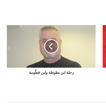
رحلة ابن بطوطة وابن فطّومة