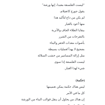
“ليست الفلسفة معبدا، إنها ورشة”
يقول جورج كانغيلام،
لم يكن من داع لتأكيد هذا
منها أعود بالغبار
ببقايا الطلاء الجاف والأتربة
بالتقرحات من الشرر
بأصوات معدات الحفر والبناء
بضجيج لا يهدأ لعمليات بسيطة
مثل إزالة المسامير من خشب السلالة
ليست الفلسفة إذا سوى
شيء لهذا الغبار..
(حكمة)
ليس هناك حكمة يمكن تعميمها
كل ما في الأمر
إن هناك من يحاول أن ينقل قوالب البناء من الورشة