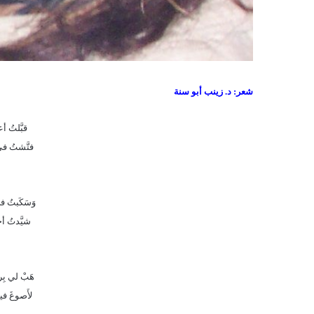
شعر: د. زينب أبو سنة
قبَّلتُ أ
فتَّشتُ في 
وَسَكَبتُ في
شيَّدتُ أح
هَبْ لي بِرب
لأَصوغَ فيك