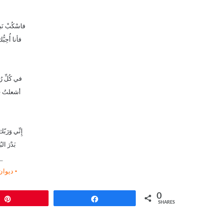
فاسْكُبْ نَب
فأنا أُحِب
في كُلِّ ر
أشعلتُ قِند
إِنِّي وَرَب
بَدْرَ ال
_
• ديوان (
0
Pin
Share
SHARES