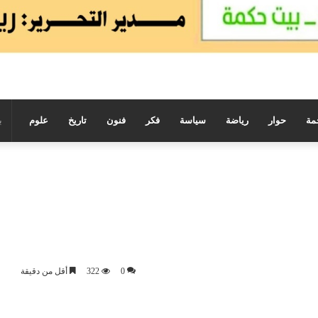
مة
حوار
رياضة
سياسة
فكر
فنون
تاريخ
علوم
0
322
أقل من دقيقة