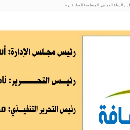
الدولة العماني: المنظومة الوطنية لربط التوظيف بالمهارات تعالج البطالة من جذو