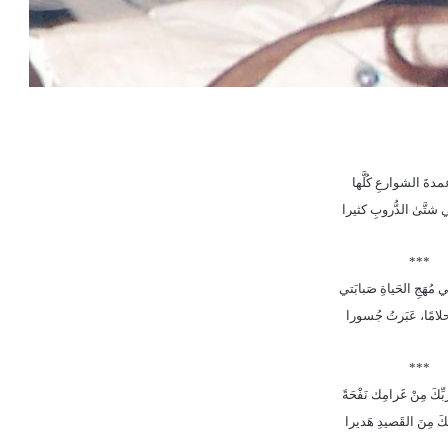
عمدةَ الشوارعِ كُلَّها
شتَّىٰ الدُّروبِ كثيرا
***
 مُهَجِ الحَياةِ صَبابَتي
لامًا، عَبَرتُ جُسورا
***
ِّكَ مِنْ غَرامِك نَفْحَةً
َ مِنَ القَصيدِ هَديرا