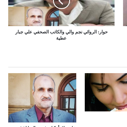
حوار: الروائي نجم والي والكاتب الصحفي علي جبار
عطية