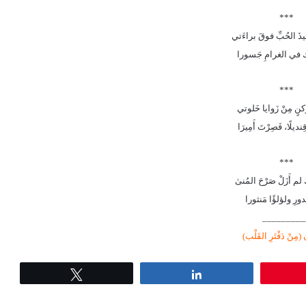
***
يذَ الحُبِّ فوقَ براءَتي
ُّك في الغرامِ جَسورا
***
ُكنٍ مِنْ زَوايا خَلوتي
يلًا، فَصِرْتَ أَمِيرَا
***
ّك لم أَزَلْ صَرْحَ المُنىٰ
بُدورِ ولؤلؤًا مَنثورا
_________
مِنْ دَفْتَرِ القَلْب)
Tweet
Share