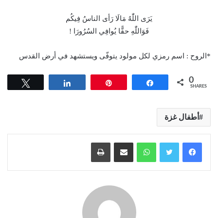
يَرَى اللّٰهُ مَالَا رَأى الناسُ فِيكُم
فَوَاللّٰهِ حقًّا يُوافِي السُرُورَا !
*الروح : اسم رمزي لكل مولود يتوفّى ويستشهد في أرض القدس
0
Tweet
Share
Pin
Share
SHARES
أطفال غزة
واتساب
مشاركة عبر البريد
طباعة