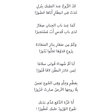
لكَ الرُّوحُ عِندَ المَلِيكِ بِنُزلٍ
غَدَتْ فِي انتِظَارٍ أَبَاهَا حُضُورًا
كَمَا عِندَ بابِ الجِنانِ صِغَارٌ
لدَى بابِ قُدسٍ أَبٌ مُسْتَجيرًا
وَكَمْ مِن صَغَارِ بِدَارِ السَعَادَهْ
بِرُوحٍ فَدَوْهَا تَجَلَّوا بُدُورًا
أيا أمَّ شُهداءَ قُولي سلامًا
لِمن غادَرَ البطْنَ لاقَا قُبُورًا
بِعَظْمٍ وَجِلْدٍ وَفِي الجُوعِ نَفسٌ
بِلَا روحِهَا الأرضُ صارتْ جُزُورًا
أَيَا غَزَّةَ الدَّمْعِ مُدِّي يَدَيكِ
تَفُوحُ الوُرُودُ عليكِ عُطُورًا !