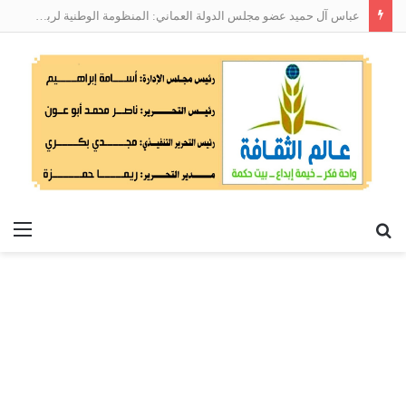
عباس آل حميد عضو مجلس الدولة العماني: المنظومة الوطنية لربط التوظيف بالمهارات تعالج البطالة من جذورها
بحث
الق
عن