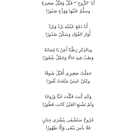
أبَا ‘الرُّوحِ’* قَبِّلْ وَقبِّلْ صَغيرَهْ
وسلَّمْ عَلَيْها وَوَدِّع صَبُورًا
أَيَا دَمْعَ عَيْنَيْهِ بَرّدْ وَبَرّدْ
أُوَارَ الفُؤَادِ وَسَكّنْ صُدُورًا
وبالذِكرِ رَطْبًا أَعِنْ يَا لِسَانَهْ
وَطبْ فِيهِ حَالًا وَجَمِّلْ شُعُورًا
حَمَلْتُ صَغِيرِي أُقَبِّلُ شَوقًا
ولكنَّ عَينَيّ مَلَحَتْ ثُغُورًا
وَكَم كُنتَ قَبَّلْتَ حُبًّا وَرُوحًا
ولَمْ تَشْبَعِ العَيْنُ كَانَت قَطُورًا
جُرُوحٌ سَتُشْفَى بِبُشْرَى جِنَانٍ
فَلَا بأسَ يَبْقَى وَإِلَّا طَهُورًا