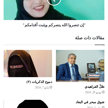
"إن تنصروا الله ينصركم ويثبت أقدامكم"
مقالات ذات صلة
دموع الذكريات (٢)
ظلّ الفراهيدي
مايو 7, 2024
يونيو 29, 2024
شوق مبحر في البعاد
يناير 2, 2023