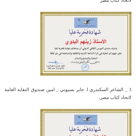
لاتحاد كتاب مصر
3 _ الشاعر السكندري ا. جابر بسيوني _ امين صندوق النقابة العامة
لاتحاد كتاب مصر.