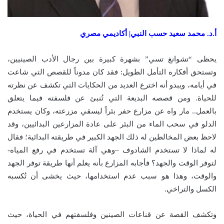
أ.د. محمد سعيد حسب النبي| أكاديمي مصري
يحظى “تشوانغ تسي” بشهرة كبيرة بين رجال الأدب الصينيين،
وتستحق أفكاره التأمل الطويل: فقد كان مدوناً للقصص التي شاعت
في أيامه، ويبدو أنه اخترع العديد من الحكايات التي تكشف عن نظرته
للحياة. ومن قصصه البديعة التي تُنبئ عن فلسفته فيما يتعلق
بالعمل.. مار واه عن مزارع حفر بئراً ليسقي مزرعته، وكان يستخدم
الدلو في سحب الماء من البئر على عادة المزارعين البدائيين، وقد
لاحظ بعض المخالطين له ذلك الجهد الكبير في طريقته البدائية؛ فقال
له لماذا لا تستخدم الشادوف –وهي آلة تستخدم في رفع المياه-
لتوفر الوقت والجهد؟ فأجابه المزارع بأنه يعلم أنها طريقة توفر الجهد
والوقت، وهذا هو سبب عدم استخدامها، حيث يخشى أن تُكسبه
الكسل والتراخي.
وتكشف القصة عن قناعات الصينين وفلسفتهم في الحياة، حيث