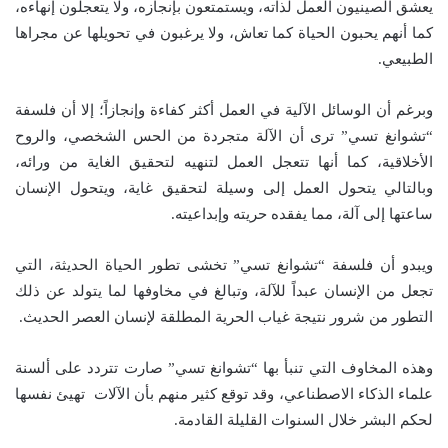
يعشق الصينيون العمل لذاته، ويستمتعون بإنجازه، ولا يتعجلون إنهاءه،
كما أنهم يحبون الحياة كما تعاش، ولا يرغبون في تحويلها عن مجراها
الطبيعي.
وبرغم أن الوسائل الآلية في العمل أكثر كفاءة وإنجازاً؛ إلا أن فلسفة
“تشوانغ تسي” ترى أن الآلة متجردة من الحس الشخصي، والروح
الأخلاقية، كما أنها تتعجل العمل لتنهيه لتحقيق الغاية من ورائه،
وبالتالي يتحول العمل إلى وسيلة لتحقيق غاية، ويتحول الإنسان
ساعتها إلى آلة، مما يفقده حريته وإبداعيته.
ويبدو أن فلسفة “تشوانغ تسي” تخشى تطور الحياة الحديثة، التي
تجعل من الإنسان عبداً للآلة، وتبالغ في مخاوفها لما يتولد عن ذلك
التطور من شرور نتيجة غياب الحرية المطلقة لإنسان العصر الحديث.
وهذه المخاوف التي تنبأ بها “تشوانغ تسي” صارت تتردد على ألسنة
علماء الذكاء الاصطناعي، وقد توقع كثير منهم بأن الآلات تهيئ نفسها
لحكم البشر خلال السنوات القليلة القادمة.