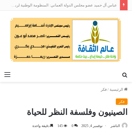
عباس آل حميد عضو مجلس الدولة العماني: المنظومة الوطنية لربط التوظيف بالمهارات تعالج البطالة من جذورها
بحث
الق
عن
الرئيسية
/
فكر
فكر
الصينيون وفلسفة النظر للحياة
الناشر
نوفمبر 4, 2025
0
145
دقيقة واحدة