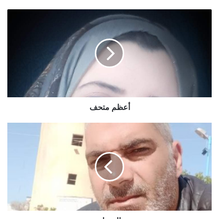
أعظم متحف