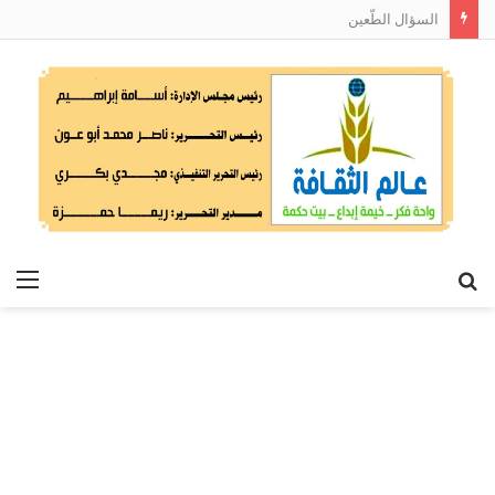
السؤال الطّعين
بحث
الق
عن