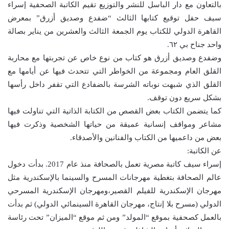
بالتعاون مع دار الباسل للنشر والتوزيع تقيم الكاتبة الصحفية إسراء
سيف حفل توقيع كتابها الثالث “ضفدع وصديق أزرق” بمعرض
القاهرة الدولي للكتاب يوم الجمعة الثالث والعشرين من يناير بصالة
واحد جناح بي ٦٢.
وضفدع وصديق أزرق هو كتاب من نوع خاص عن تجربتها مع محاربة
القلق العام ومجموعة من الخواطر التي تتحدث فيها عن أيامها مع
القلق الذي شبهت نوباته الشرسة بالضفادع التي تقفر داخل رأسها
بشكل سريع دون توقف.
كما يتضمن الكتاب بعض القصص من الكتابة الذاتية التي تناولت فيها
مشاعر ومواقف إنسانية عميقة من حياتها الشخصية وذكرت فيها
بعض من داعميها من الكتاب والفنانين والأصدقاء.
عن الكاتبة:
إسراء سيف كاتبة مصرية تعمل بالصحافة منذ عام 2017. بدأت دخول
عالم الصحافة بتغطية مهرجانات المسرح والسينما بالإسكندرية مثل
مهرجان الإسكندرية للفيلم القصير،ومهرجان الإسكندرية المسرحي
الدولي (مسرح بلا إنتاج، مهرجان القاهرة السينمائي الدولي) ثم بدأت
بالعمل كصحفية بموقع “المولد” ومن ثم موقع “الميزان” تحت رئاسة