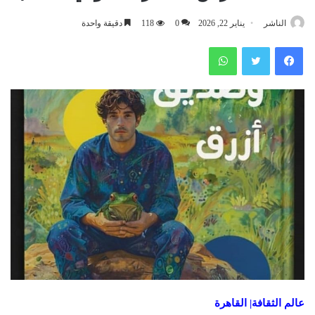
الناشر
يناير 22, 2026
0
118
دقيقة واحدة
فيسبوك
تويتر
واتساب
عالم الثقافة| القاهرة