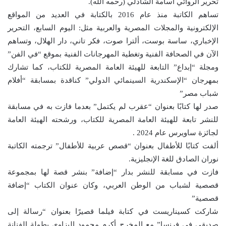
تحرير الروائي أسامة الشاذلي (رحمه الله).
تساهم الكاتبة منذ عام 2016 بالكتابة في العديد من المواقع
الإلكترونية والمجلات المصرية والعربية مثل: اليوم السابع، التحرير
الإخباري، ساسة بوست، ألترا صوت، فكر تاني، دار الهلال، وتساهم
الآن في الصحافة الفنية وتغطية المهرجانات الفنية بموقع “في الفن”
ومجلة “إبداع” التابعة للهيئة العامة المصرية للكتاب، كما تشارك
بمهرجان “الإسكندرية السينمائي الدولي” كناقدة بمسابقة “أفلام
شباب مصر”
صدر لها كتابًا بعنوان “عقرب لم يكتمل” بعدما فازت به في مسابقة
للنشر تابعة للهيئة العامة المصرية للكتاب، ورشحته الهيئة العامة
لجائزة ساويرس عام 2024 .
ألفت كتابًا للأطفال بعنوان “قصص عربية للأطفال” ترجمته الكاتبة
نوران الصادق للغة الإنجليزية.
فازت في مسابقة للنشر بدار “إضافة” بنشر قصة لها بمجموعة
قصصية لشباب من الوطن العربي، وكان عنوان الكتاب “إضافة
قصصية”
شاركت كسيناريست في كتابة فيلما قصيرًا بعنوان “رسالة إلى
صديقي في فرنسا” مع المخرج أكرم محمود البزاوي بطولة الفنانة