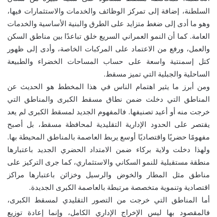
السلطنة، إضافة إلى تمركز الوظائف والخدمات والاستثمارات فيها،
وهو ما أدى إلى ضغط متزايد على الطرق والبنية الأساسية والخدمات
العامة. كما أن النمو العمراني السريع خلق تباعدًا بين مناطق السكن
والعمل، ورفع من الاعتماد على المركبات الخاصة، وأدى إلى ظهور
كتل إسمنتية واسعة على حساب المساحات الخضراء والطبيعة
الساحلية والجبلية التي تميز مسقط.
ومن أبرز ما يثير اهتمام الناس في هذا المخطط هو الحديث عن
المناطق التي دخلت ضمن نطاق مسقط الكبرى والمناطق التي
خرجت منه أو أعيد تصنيفها. فالمفهوم الجديد لمسقط الكبرى لم يعد
يقتصر على الحدود الإدارية التقليدية لمحافظة مسقط، بل أصبح
مفهومًا حضريًا واقتصاديًا أوسع يربط العاصمة بالمناطق المحيطة بها.
ولهذا دخلت ولاية بركاء ضمن الامتداد الحضري الجديد باعتبارها
منطقة مستقبلية للنمو السكاني والاستثماري، كما جرى التركيز على
مناطق مثل المطار والخوض والرسيل وخزائن باعتبارها مراكز
اقتصادية وتنموية متخصصة مرتبطة بالعاصمة الكبرى الجديدة.
أما المناطق التي خرجت من التصور التقليدي لمسقط الكبرى،
فالمقصود بها ليس الإخراج الإداري الكامل، وإنما إعادة توزيع