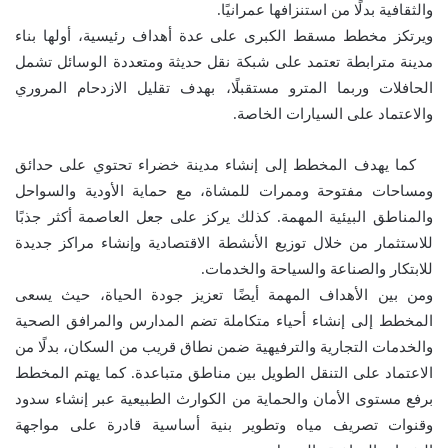
والثقافية بدلًا من استنزافها عمرانيًا.
ويرتكز مخطط مسقط الكبرى على عدة أهداف رئيسية، أولها بناء
مدينة مترابطة تعتمد على شبكة نقل حديثة ومتعددة الوسائل تشمل
الحافلات وربما المترو مستقبلًا، بهدف تقليل الازدحام المروري
والاعتماد على السيارات الخاصة.
كما يهدف المخطط إلى إنشاء مدينة خضراء تحتوي على حدائق
ومساحات مفتوحة وممرات للمشاة، مع حماية الأودية والسواحل
والمناطق البيئية المهمة. كذلك يركز على جعل العاصمة أكثر جذبًا
للاستثمار من خلال توزيع الأنشطة الاقتصادية وإنشاء مراكز جديدة
للابتكار والصناعة والسياحة والخدمات.
ومن بين الأهداف المهمة أيضًا تعزيز جودة الحياة، حيث يسعى
المخطط إلى إنشاء أحياء متكاملة تضم المدارس والمرافق الصحية
والخدمات التجارية والترفيهية ضمن نطاق قريب من السكان، بدلًا من
الاعتماد على التنقل الطويل بين مناطق متباعدة. كما يهتم المخطط
برفع مستوى الأمان والحماية من الكوارث الطبيعية عبر إنشاء سدود
وقنوات تصريف مياه وتطوير بنية أساسية قادرة على مواجهة