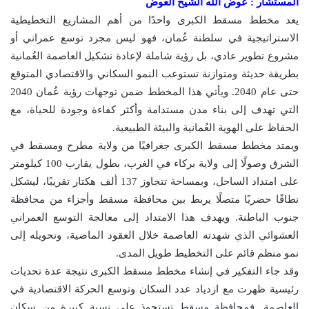
المستشار : عوض الله الشيخ العوض
يعد مخطط مسقط الكبرى واحدًا من أهم المشاريع التخطيطية
الاستراتيجية في سلطنة عُمان، فهو ليس مجرد توسع عمراني أو
مشروع تطوير عادي، بل رؤية شاملة لإعادة تشكيل العاصمة العُمانية
بطريقة حديثة ومتوازنة تستوعب النمو السكاني والاقتصادي المتوقع
حتى عام 2040. ويأتي هذا المخطط ضمن توجهات رؤية عُمان 2040
التي تهدف إلى بناء مدن مستدامة وأكثر كفاءة وجودة للحياة، مع
الحفاظ على الهوية العُمانية والبيئة الطبيعية.
ويمتد مخطط مسقط الكبرى جغرافيًا من ولاية مطرح ومسقط في
الشرق وصولًا إلى ولاية بركاء في الغرب، بطول يقارب 100 كيلومتر
على امتداد الساحل، وبمساحة تتجاوز 137 ألف هكتار تقريبًا، ليشكل
نطاقًا حضريًا متصلًا يربط بين محافظة مسقط وأجزاء من محافظة
جنوب الباطنة. ويهدف هذا الامتداد إلى معالجة التوسع العمراني
العشوائي الذي شهدته العاصمة خلال العقود الماضية، وتحويله إلى
نمو منظم قائم على التخطيط طويل المدى.
وقد جاء التفكير في إنشاء مخطط مسقط الكبرى نتيجة عدة تحديات
رئيسية ظهرت مع ازدياد عدد السكان وتوسع الحركة الاقتصادية في
العاصمة. فمحافظة مسقط تستحوذ على نسبة كبيرة من سكان