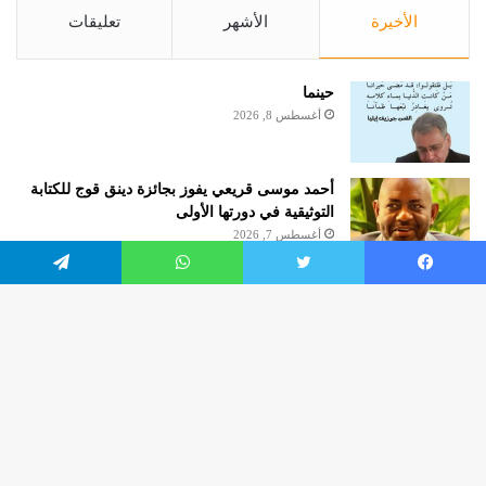
الأخيرة
الأشهر
تعليقات
حينما
أغسطس 8, 2026
أحمد موسى قريعي يفوز بجائزة دينق قوج للكتابة
التوثيقية في دورتها الأولى
أغسطس 7, 2026
يسبوك
تويتر
واتساب
تيلقرام
السؤال الطّعين
أغسطس 4, 2026
زر
worldofculture2020.com
الذه
إلى