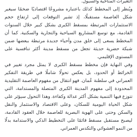
التغيرات المناخية والسيول.
ويُنظر إلى المخطط كذلك باعتباره مشروعًا اقتصاديًا ضخمًا سيغير
شكل العاصمة مستقبلًا، إذ تشير التوقعات إلى ارتفاع حجم
الاستثمارات المرتبطة بمسقط الكبرى بشكل كبير خلال السنوات
القادمة، مع توسع المشاريع السياحية والتجارية والسكنية. كما أن
المخطط يسعى إلى خلق مدن وأحياء جديدة مرتبطة ببعضها ضمن
شبكة حضرية حديثة تجعل من مسقط مدينة أكثر تنافسية على
المستوى الإقليمي.
وفي النهاية فإن مخطط مسقط الكبرى لا يمثل مجرد تغيير في
الخرائط أو الحدود، بل يعكس تحولًا شاملًا في طريقة التفكير
العمراني في سلطنة عُمان. فهو انتقال من مفهوم العاصمة التقليدية
المحدودة إلى مفهوم المدينة الكبرى المتصلة والمستدامة، التي
تتوزع فيها التنمية بشكل أكثر عدالة وكفاءة. وهذا التحول سيؤثر على
شكل الحياة اليومية للسكان، وعلى الاقتصاد والاستثمار والنقل
والسكن وحتى على الهوية البصرية للعاصمة خلال العقود القادمة،
ليصبح مستقبل مسقط قائمًا على التخطيط الذكي والاستدامة بدلًا
من النمو العشوائي والتكدس العمراني.