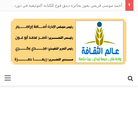
أحمد موسى قريعي يفوز بجائزة دينق قوج للكتابة التوثيقية في دورتها الأولى
بحث
الق
عن