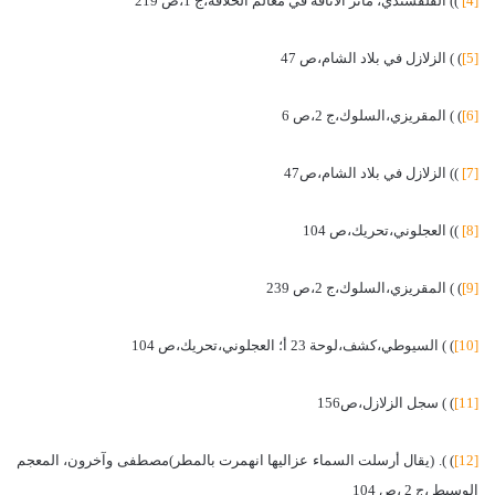
[4]
)) القلقشندي، مآثر الأناقة في معالم الخلافة،ج 1،ص 219
[5]
) ) الزلازل في بلاد الشام،ص 47
[6]
) ) المقريزي،السلوك،ج 2،ص 6
[7]
)) الزلازل في بلاد الشام،ص47
[8]
)) العجلوني،تحريك،ص 104
[9]
) ) المقريزي،السلوك،ج 2،ص 239
[10]
) ) السيوطي،كشف،لوحة 23 أ؛ العجلوني،تحريك،ص 104
[11]
) ) سجل الزلازل،ص156
[12]
) ). (يقال أرسلت السماء عزاليها انهمرت بالمطر)مصطفى وآخرون، المعجم
الوسيط ،ج 2 ،ص 104