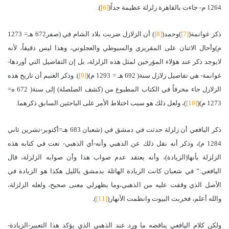
1264 م- جاءت بالقاهرة زلزلة عظيمة جداً(
[6]
).
ذكر غوانمة(
[7]
)وحمد(
[8]
) أن الزلازل ضربت بلاد الشام في (صفر672 هـ= 1273
م)وأحال الاثنان على المقريزي والسيوطي والعجلوني، وهذا ليس دقيقاً، لأنه
لايوجد ذكر عند هؤلاء المؤرخين لمثل هذه الزلزلة، بل إن التفاصيل التي أوردها-
غوانمة- هي تفاصيل زلازل سنة( 692 هـ = 1293 م)(
[9]
).
وذكر الغنيم أن تاريخ هذه
الزلازل جاء محرفاً في الكتاب المطبوع من (كشف
الصلصلة) إلى سنة( 672 ه=
1273 م)(
[10]
)، ولعل ذلك هو سبب اختلاط الأمر على الباحثين السابق ذكرهما.
ذكر اليافعي أن زلزلة حدثت في دمشق في (شعبان 683 هـ=أكتوبر-تشرين ثاني
1284 م)، وذكر أنه نقل ذلك عن الذهبي وأنه-أي الذهبي- نعت في كتابه هذه
الزلزلة بأنها(الزيادة)، وأنه يعتقد عدم صواب هذا وأن صوابه الزلزلة، قال
اليافعي:” في شعبان كانت الزيادة الهائلة بدمشق بالليل هكذا هو الزيادة في
الأصل الذي وقفت عليه من الذهبي،وما يظهرلي معنى صحيح، ولعله الزلزلة،
والله أعلم، فخربت البيوت وانطمت الأنهار(
[11]
).
ولكن كلام اليافعي يناقضه ما ورد عند الذهبي الذي يؤكد هذا التعبير-الزيادة-