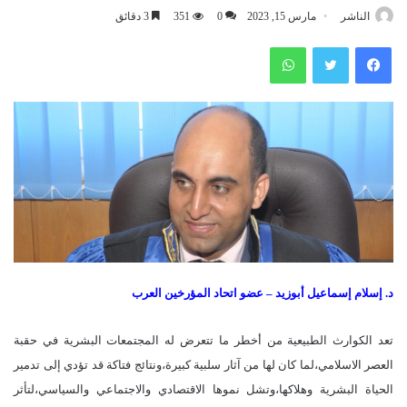
الناشر
مارس 15, 2023
0
351
3 دقائق
فيسبوك
تويتر
واتساب
د. إسلام إسماعيل أبوزيد –
عضو اتحاد المؤرخين العرب
تعد الكوارث الطبيعية من أخطر ما تتعرض له المجتمعات البشرية في حقبة
العصر الاسلامي،لما كان لها من آثار سلبية كبيرة،ونتائج فتاكة قد تؤدي إلى تدمير
الحياة البشرية وهلاكها،وتشل نموها الاقتصادي والاجتماعي والسياسي،لتأثر