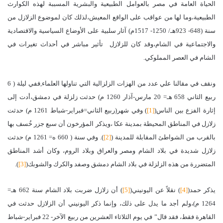
الحياة العامة في مصر بالعوامل الطبيعية والبشرية المسببة لهذه الكوارث
الطبيعية،وما لها من عواقب على الواقع المعيش،لذلك كان لموضوع الزلازل من
سنة (648- 923هـ/ 1250- 1517م) آثار سلبية على الأوضاع السياسية والاقتصادية
والاجتماعية في الشام،وقد كان للزلازل تأثير مباشر في أحداث تغيرات في
الشام في العصر المملوكي.
ونقف في مقالنا علي عدد من الهزات الزلزالية التي تناولها العلماء,ففي ليلة ( 6
ربيع الثاني 658 هـ= 20 مارس-آذار 1260 م) حدثت زلزلة في دمشق،أدت إلى
إثارة الفزع بين الناس(
[1]
)
وفي شهر(ربيع الثاني=فبراير-شباط 1261 م) حدثت
زلازل في المناطق المحيطة بمدينة عكا ،ويذكر المؤرخون أن سبع جزر خُسف بها
بالقرب من الشواطئ المقابلة للمدينة (
[2]
).
وفي سنة ( 660 ه= 1261 م) حدثت
زلازل شديدة في بلاد الشام ومصر والعراق وبلاد الروم، وكان أشد المناطق
المتضررة من هذه الزلزلة في بلاد الشام دمشق وصفد والكرك والشوبك(
[3]
).
يذكر حمد(
[4]
) نقلاً عن اليونيني(
[5]
) أن زلازل ضربت بلاد الشام سنة 662 هـ=
1264 م)،ولم أجد ما يدل على ذلك، وإنما ذكر اليونيني أن الزلازل حدثت في
القاهرة فقط، فقد قال” في يوم الثلاثاء العشرين من ربيع الآخر- 22 فبراير-شباط