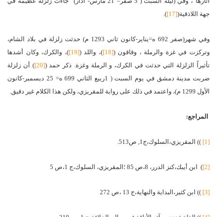
آثارها”، وفي
(ليلة السبت ( 5 صفر= 21 مارس- آذار) “جاءت زلزلة عظيمة في
جهة اللاذقية(
[17]
).
وفي شهر(صفر 692 ه=يناير-كانون ثاني 1293 م) حدثت زلزلة في بلاد الشام،
وتركزت في غزة والرملة ، وقاقون (
[18]
)، واللد (
[19]
)، والكرك، وكان أشدها
تأثيراً الزلزلة التي حدثت في
الكرك، و الرملة وغزة.
ذكر حمد (
[20]
) أن زلزلة
ضربت مدينة دمشق في يوم السبت ( 1ربيع الثاني 699 ه= 25
ديسمبر-كانون
الأول 1299 م)، واعتمد في ذلك على رواية للمقريزي، ولكن هذا الكلام غير
دقيق.
المراجع:
[1]
)) المقريزي،السلوك،ج1, ص513.
[2]
) ابن أيبك،كنز الدرر، 8،ص 85 ؛المقريزي، السلوك،ج 1،ص 5
[3]
)) ابن كثير،البداية والنهاية،ج 13 ،ص 272