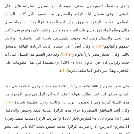
والذي يستعمله
المؤرخون بمعنى الفيضانات أو السيول المترتبة عليها، قال
الذهبي:” وفي شعبان ليلة الرابع
والعشرين منه نصف الليل كانت الزيادة
العظمى، توالت الرعود والبروق، وأرسلت السماء
عزاليها(
[12]
)، وجاء سيل
هائل، وطلع الماء فوق جسر باب الفرج قامة وأكثر، واشتد الأمر،
وغرق شيء كثير
من الخيل والجمال وبني آدم، وذهب للمصريين شيء كثير، وافتقروا،
وراحت
خيمهم وأثقالهم”(
[13]
)، وقال أيضاً:” في شعبان كانت الزيادة الهائلة بدمشق
بالليل وكان
عسكر مصر نازلاً بالوادي”(
[14]
).
وقد ذكر الغنيم هذا السيل على أنه
حدث زلزالي كان في عام ( 683 ه= 1284 م) معتمداً
في نقل معلوماته على
اليافعي، وهذا غير دقيق كما سلف ذكره(
[15]
).
وفي شهر محرم ( 686 ه=مارس-آذار 1287 م) حدثت زلازل عظيمة في بلاد
الشام،
وصفها ابن عبد الظاهر بقوله: “فقدر الله أن زلازل في شهر المحرم من
هذه السنة كثرت وفي
(الحصون أثرت،…، وكانت زلازل عظيمة شديدة.(
[16]
)
وكان أشد المناطق المتضررة جراء هذه الزلازل مدينة صفد وحمص واللاذقية.
ففي ( 15 محرم 686 ه= 2مارس-آذار 1287 م) ضربت الزلازل مدينة صفد، وفي (
21
محرم= 8مارس- آذار) ضربت الزلازل مدينة حمص بحيث “كاد يأتي على محو