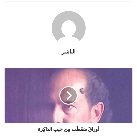
الناشر
أوراقٌ سَقَطَت مِن جَيبِ الذاكِرة