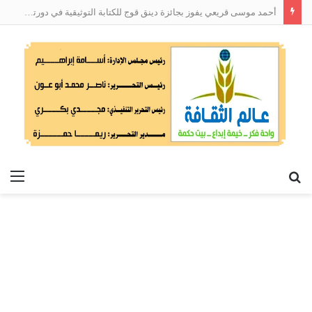
أحمد موسى قريعي يفوز بجائزة دينق قوج للكتابة التوثيقية في دورتها الأولى
بحث
الق
عن