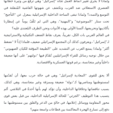
ولماذا لا يجري تغيير أنماط العمل تجاه “إسرائيل” وهي ترفع من وتيرة خطابها
العنصري الاستعلائي ضد العرب، وتكشف عن شهوتها الفاشية المُنفلتة في
التوسع والتمدد؟ ولماذا تبقى الساحة الداخلية الإسرائيلية بمعزل عن “التأجيج”
تحت ستار “الموضوعية” و”المهنية”، وهي التي لم تَكُفّ يوماً عن إمطارنا
بأكاذيبها وتحريضها، ألسنا الأولى بهذه الأدوات ونحن الطرف المُعتدى عليه؟
في العالم العربي بات الكل، تقريباً، يعرف نقاط الضعف التكتيكية والاستراتيجية
لـ”إسرائيل”، ويعرفون كذلك أن المجتمع الإسرائيلي ضعيف، فلماذا إذاً لا “نضغط
أكثر” ولماذا يمتنع العرب عن التشديد على “الطبيعة المؤقتة للكيان الصهيوني”
من خلال توجيه رسائل للقراء الإسرائيليين تُقَدّمُ فيها “دولتهم” على أنها ضعيفة
داخلياً وغير متجانسة، برغم قوتها العسكرية والاقتصادية.
ألا يحق للقوى “المعادية لإسرائيل” وهي في حالة حرب معها، أن تُقدّمها
لمستوطنيها ومناصريها كـ”دولة” ضعيفة وممزقة وغير متجانسة، وهي كذلك،
بسبب تناقضاتها وخلافاتها الداخلية، وأن تؤكد لهم بأنها آخذةٌ في التلاشي. ألم
يتسبب هذا التوظيف “الجزئي” للحالة الإسرائيلية الداخلية، من قبل بعض قوى
محور المقاومة ووسائل إعلامها، في حالةٍ من الذعر والقلق بين مستوطنيها ما
دفع إلى تسارع الهجرة المعاكسة بين قطاعات واسعة منهم؟