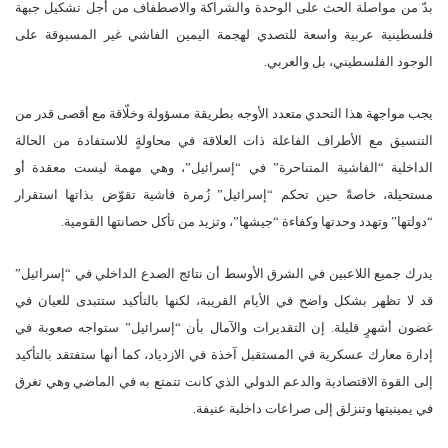
بدّ من مواصلة الحث على الوحدة والشراكة والاصطفاف من أجل تشكيل جبهة
فلسطينية عربية واسعة للتصدي لهجمة اليمين الفاشي غير المسبوقة على
الوجود الفلسطيني، بل والعربي.
يجب مواجهة هذا التحدي متعدد الأوجه بطريقة مسؤولة وخلّاقة مع أقصى قدر من
التنسيق مع الأطراف الفاعلة ذات العلاقة في محاولةٍ للاستفادة من الحالة
الداخلية “الفاشية المتناحرة” في “إسرائيل”، وهي مهمة ليست معقدة أو
مستحيلة، خاصةً حين تحكم “إسرائيل” زُمرة فاشية ​​تقوّض بذاتها استقرار
“دولتها” وتهدد وحدتها وكفاءة “جيشها”، وتزيد من تأكل حصانتها القومية.
يدرك جميع اللاعبين في الشرق الأوسط أن نتائج الصدع الداخلي في “إسرائيل”
قد لا تظهر بشكل واضح في الأيام القريبة، لكنها بالتأكيد ستتبدى للعيان في
غضون أشهرٍ قليلة. إن التقديرات والآمال بأن “إسرائيل” ستواجه صعوبة في
إدارة معارك عسكرية في المستقبل آخذة في الازدياد، كما أنها ستفتقد بالتأكيد
إلى القوة الاقتصادية والدعم الدولي الذي كانت تتمتع به في الماضي وهي تغرق
في يمينيتها وتنزلق إلى صراعات داخلية عنيفة.