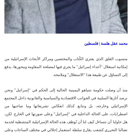
محمد عقل هلسة | فلسطين
منسوب القلق الذي يعتري الكُتاب والمختصين ومراكز الأبحاث الإسرائيلية من
إمكانية استغلال “أعداء إسرائيل” ما يجري فيها لمصلحة المقاومة ومحورها، يدفع
إلى التساؤل عن طبيعة هذا “الاستغلال” وملامحه.
منذ أن وصلت حكومة نتنياهو اليمينية الحالية إلى الحكم في “إسرائيل” ونحن
نرصد آثارها السلبية في الجوانب الاقتصادية والسياسية والقانونية داخل المجتمع
الإسرائيلي وخارجه، بل ونتابع كذلك انعكاس تشريعاتها وما صاحبها من
اضطرابات، على الحالة الداخلية في “إسرائيل” وعلى صورتها في الخارج. لكن،
هل حاولنا أن نتساءل كيف لنا أن نُوظف هذه الحالة الإسرائيلية المتشظية لخدمة
نضالنا التحرري كشعب يقارع سلطة استعمار إحلالي في مختلف الساحات وعلى