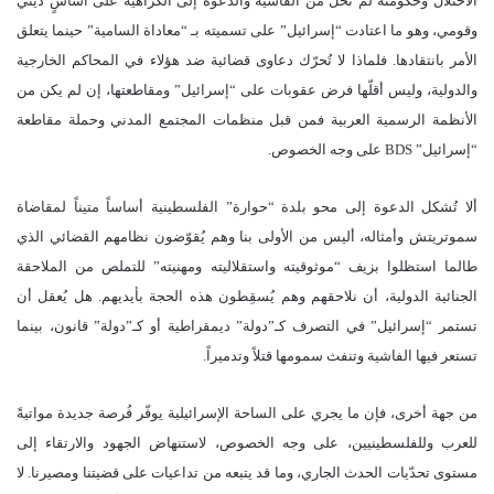
الاحتلال وحكومته لم تَخلُ من الفاشية والدعوة إلى الكراهية على أساسٍ ديني
وقومي، وهو ما اعتادت “إسرائيل” على تسميته بـ “معاداة السامية” حينما يتعلق
الأمر بانتقادها. فلماذا لا تُحرّك دعاوى قضائية ضد هؤلاء في المحاكم الخارجية
والدولية، وليس أقلّها فرض عقوبات على “إسرائيل” ومقاطعتها، إن لم يكن من
الأنظمة الرسمية العربية فمن قبل منظمات المجتمع المدني وحملة مقاطعة
“إسرائيل” BDS على وجه الخصوص.
ألا تُشكل الدعوة إلى محو بلدة “حوارة” الفلسطينية أساساً متيناً لمقاضاة
سموتريتش وأمثاله، أليس من الأولى بنا وهم يُقوّضون نظامهم القضائي الذي
طالما استظلوا بزيف “موثوقيته واستقلاليته ومهنيته” للتملص من الملاحقة
الجنائية الدولية، أن نلاحقهم وهم يُسقِطون هذه الحجة بأيديهم. هل يُعقل أن
تستمر “إسرائيل” في التصرف كـ”دولة” ديمقراطية أو كـ”دولة” قانون، بينما
تستعر فيها الفاشية وتنفث سمومها قتلاً وتدميراً.
من جهة أخرى، فإن ما يجري على الساحة الإسرائيلية يوفّر فُرصة جديدة مواتيةً
للعرب وللفلسطينيين، على وجه الخصوص، لاستنهاض الجهود والارتقاء إلى
مستوى تحدّيات الحدث الجاري، وما قد يتبعه من تداعيات على قضيتنا ومصيرنا. لا