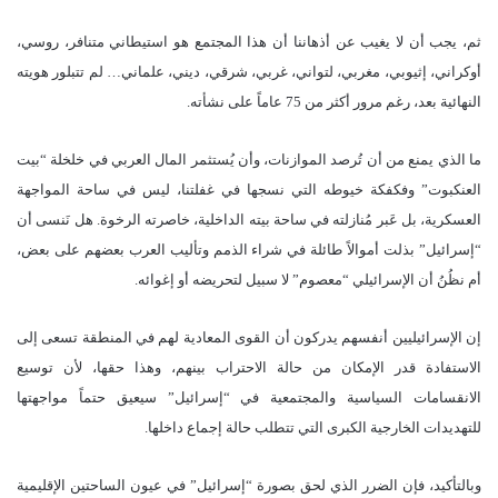
ثم، يجب أن لا يغيب عن أذهاننا أن هذا المجتمع هو استيطاني متنافر، روسي،
أوكراني، إثيوبي، مغربي، لتواني، غربي، شرقي، ديني، علماني… لم تتبلور هويته
النهائية بعد، رغم مرور أكثر من 75 عاماً على نشأته.
ما الذي يمنع من أن تُرصد الموازنات، وأن يُستثمر المال العربي في خلخلة “بيت
العنكبوت” وفكفكة خيوطه التي نسجها في غفلتنا، ليس في ساحة المواجهة
العسكرية، بل عَبر مُنازلته في ساحة بيته الداخلية، خاصرته الرخوة. هل نَنسى أن
“إسرائيل” بذلت أموالاً طائلة في شراء الذمم وتأليب العرب بعضهم على بعض،
أم نظُنُ أن الإسرائيلي “معصوم” لا سبيل لتحريضه أو إغوائه.
إن الإسرائيليين أنفسهم يدركون أن القوى المعادية لهم في المنطقة تسعى إلى
الاستفادة قدر الإمكان من حالة الاحتراب بينهم، وهذا حقها، لأن توسيع
الانقسامات السياسية والمجتمعية في “إسرائيل” سيعيق حتماً مواجهتها
للتهديدات الخارجية الكبرى التي تتطلب حالة إجماع داخلها.
وبالتأكيد، فإن الضرر الذي لحق بصورة “إسرائيل” في عيون الساحتين الإقليمية