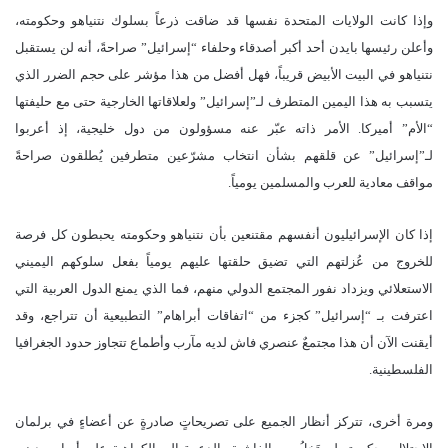
وإذا كانت الولايات المتحدة نفسها قد ضاقت ذرعاً بسلوك نتنياهو وحكومته،
وأعلن رئيسها بايدن أحد أكبر أصدقاء وحلفاء “إسرائيل” صراحةً، أنه لن يستقبل
نتنياهو في البيت الأبيض قريباً، فهل أفضل من هذا مؤشر على حجم الضرر الذي
يتسبب به هذا اليمين المتطرف لـ”إسرائيل” ولعلاقاتها الخارجية حتى مع حليفتها
“الأم” أميركا. الأمر ذاته عبّر عنه مسؤولون من دول خليجية، إذ أعربوا
لـ”إسرائيل” عن قلقهم بشأن انتخاب مشرّعين متطرفين يُطلقون صراحةً
مواقف معادية للعرب والمسلمين يومياً.
إذا كان الإسرائيليون أنفسهم مقتنعين بأن نتنياهو وحكومته يحبطون كل فرصة
للخروج من عُزلتهم التي تضيق حلقتها عليهم يومياً بفعل سلوكهم اليميني
الاستعلائي ويزداد نفور المجتمع الدولي منهم، فما الذي يمنع الدول العربية التي
اعترفت بـ “إسرائيل” كجزء من “اتفاقات أبراهام” التطبيعية أن تتراجع، وقد
أيقنت الآن أن هذا مجتمعٌ عنصري فاش لديه مآرب وأطماع تتجاوز حدود الجغرافيا
الفلسطينية.
ومرة أخرى، تتركز أنظار الجميع على تصريحاتٍ صادرةٍ عن أعضاءٍ في برلمان