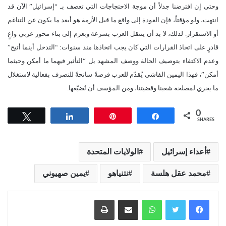
وحتى إن افترضنا جدلاً أن موجة الاحتجاجات التي تعصف بـ “إسرائيل” الآن قد
انتهت، ولو مؤقتاً، فإن العودة إلى واقع ما قبل الأزمة هو أبعد ما يكون عن التناغم
أو الاستقرار. لذلك، لا بد أن ينتقل العرب بسرعة وبعزم إلى بناء محور عربي واعٍ
قادرٍ على اتخاذ القرارات التي كان يجب اتخاذها منذ سنوات: “التدخل أينما أتيح”
وعدم الاكتفاء بتوصيف الحالة ووصف المشهد بل “التأثير فيهما ما أمكن وحيثما
أمكن”، فهذا اليمين الفاشي يُقدّم للعرب فرصةً سانحةً للتصرف بفعالية لاستغلال
ما يجري لمصلحة شعبنا وقضيتنا، ومن المؤسف أن نُضيّعها.
0
Tweet
Share
Pin
Share
SHARES
أعداء إسرائيل
الولايات المتحدة
محمد عقل هلسة
نتنياهو
يمين صهيوني
واتساب
مشاركة عبر البريد
طباعة