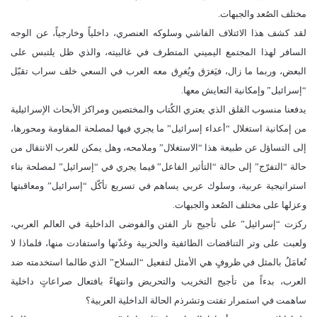
مختلف الصُعد والجبهات.
لقد كشف هذا الائتلاف الفاشي وسلوكه العنصري، داخلياً وخارجياً، عن الوجه
السافر لهذا المجتمع اليميني المتطرف في غالبيته، والذي ظل يلتبس على
البعض، وربما ما زال، فيَغرَق ويُغرِق معه العرب في السعي خلف سراب تقبّل
“إسرائيل” وإمكانية التعايش معها.
يدفعنا منسوب القلق الذي يعتري الكُتاب والمختصين ومراكز الأبحاث الإسرائيلية
من إمكانية استغلال “أعداء إسرائيل” ما يجري فيها لمصلحة المقاومة ومحورها،
إلى التساؤل عن طبيعة هذا “الاستغلال” وملامحه، وهل يمكن للعرب الانتقال من
حالة “التفرّج” إلى حالة “التأثير الفاعل” فيما يجري في “إسرائيل” لمصلحة بناء
استراتيجية عربية، وسلوك عربي يساهم في تسريع تأكّل “إسرائيل” ومعاقبتها
وعزلها على مختلف الصُعد والجبهات.
ركزت “إسرائيل” على تأجيج نار الفتن والفوضى الداخلية في العالم العربي،
ولعبت على وتر التناقضات الطائفية والحزبية وغذّتها واستفادت منها، فلماذا لا
تُعامَلُ بالمثل في ظروفٍ هي الأمثل لتفعيل “السلاح” الذي طالما استخدمته ضد
العرب، بدءاً من تأجيج التخريب والتحريض وانتهاءً بافتعال صراعاتٍ داخلية
ساهمت في استمرار تفتت وتشرذم الحالة الداخلية العربية؟