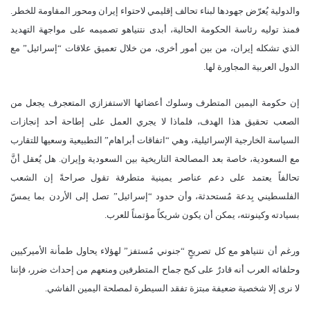
والدولية يُعرّض جهودها لبناء تحالف إقليمي لاحتواء إيران ومحور المقاومة للخطر.
فمنذ توليه رئاسة الحكومة الحالية، أبدى نتنياهو تصميمه على مواجهة التهديد
الذي تشكله إيران، من بين أمور أخرى، من خلال تعميق علاقات “إسرائيل” مع
الدول العربية المجاورة لها.
إن حكومة اليمين المتطرف وسلوك أعضائها الاستفزازي المتعجرف يجعل من
الصعب تحقيق هذا الهدف، فلماذا لا يجري العمل على إطاحة أحد إنجازات
السياسة الخارجية الإسرائيلية، وهي “اتفاقات أبراهام” التطبيعية وسعيها للتقارب
مع السعودية، خاصة بعد المصالحة التاريخية بين السعودية وإيران. هل يُعقل أنَّ
تحالفاً يعتمد على دعم عناصر يمينية متطرفة تقول صراحةً إن الشعب
الفلسطيني بِدعة مُستحدثة، وأن حدود “إسرائيل” تصل إلى الأردن بما يمسّ
بسيادته وكينونته، يمكن أن يكون شريكاً مؤتمناً للعرب.
ورغم أن نتنياهو مع كل تصريحٍ “جنوني مُستفز” لهؤلاء يحاول طمأنة الأميركيين
وحلفائه العرب أنه قادرٌ على كبح جماح المتطرفين ومنعهم من إحداث ضرر، فإننا
لا نرى إلا شخصية ضعيفة مبتزة تفقد السيطرة لمصلحة اليمين الفاشي.