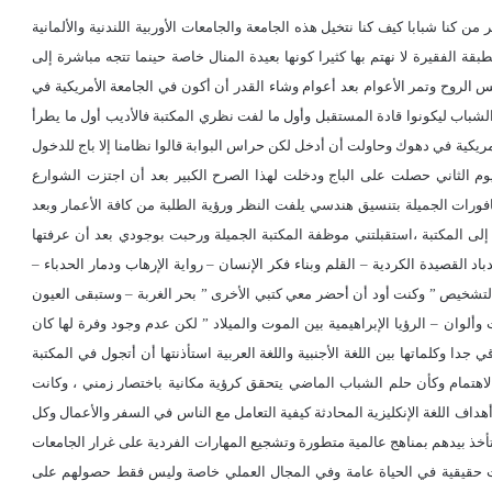
 كنا شبابا كيف كنا نتخيل هذه الجامعة والجامعات الأوربية اللندنية والألمانية
بقة الفقيرة لا نهتم بها كثيرا كونها بعيدة المنال خاصة حينما تتجه مباشرة إلى
س الروح وتمر الأعوام بعد أعوام وشاء القدر أن أكون في الجامعة الأمريكية في
 الشباب ليكونوا قادة المستقبل وأول ما لفت نظري المكتبة فالأديب أول ما يطرأ
مريكية في دهوك وحاولت أن أدخل لكن حراس البوابة قالوا نظامنا إلا باج للدخول
الثاني حصلت على الباج ودخلت لهذا الصرح الكبير بعد أن اجتزت الشوارع
فورات الجميلة بتنسيق هندسي يلفت النظر ورؤية الطلبة من كافة الأعمار وبعد
ى المكتبة ،استقبلتني موظفة المكتبة الجميلة ورحبت بوجودي بعد أن عرفتها
 القصيدة الكردية – القلم وبناء فكر الإنسان – رواية الإرهاب ودمار الحدباء –
لتشخيص ” وكنت أود أن أحضر معي كتبي الأخرى ” بحر الغربة – وستبقى العيون
ألوان – الرؤيا الإبراهيمية بين الموت والميلاد ” لكن عدم وجود وفرة لها كان
ا وكلماتها بين اللغة الأجنبية واللغة العربية استأذنتها أن أتجول في المكتبة
الاهتمام وكأن حلم الشباب الماضي يتحقق كرؤية مكانية باختصار زمني ، وكانت
أهداف اللغة الإنكليزية المحادثة كيفية التعامل مع الناس في السفر والأعمال وكل
تأخذ بيدهم بمناهج عالمية متطورة وتشجيع المهارات الفردية على غرار الجامعات
ات حقيقية في الحياة عامة وفي المجال العملي خاصة وليس فقط حصولهم على