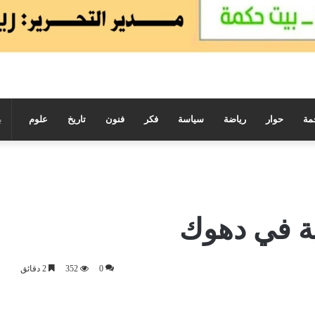
مة
حوار
رياضة
سياسة
فكر
فنون
تاريخ
علوم
ية في دهوك
0
352
2 دقائق