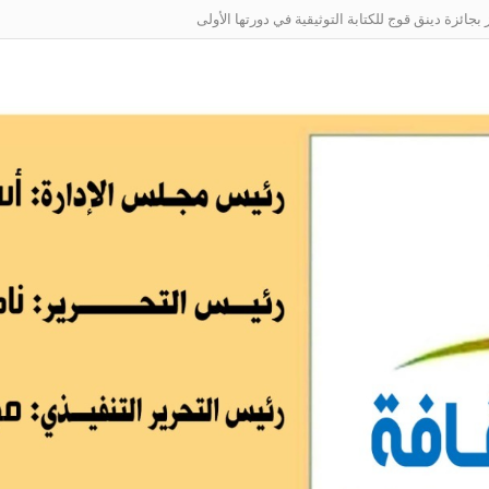
ائزة دينق قوج للكتابة التوثيقية في دورتها الأولى