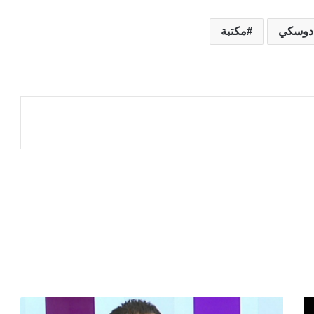
دوسكي
مكتبة
عة