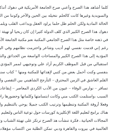
كلما أشاهد هذا الصرح وأعني صرح الجامعة الأمريكية في دهوك أتذكر من
والسويدية وغيرها كانت كالحلم نتخيله بين الحين والآخر وكوننا من الط
الحالة المادية ولكن الحلم ظل حلما يراود العقل ويداعب القلب ويلم
دهوك هذا الصرح الكبير الذي كلف الدولة كثيرا إن كان ربحيا أو تهيئة
في ذهنه خاصة مثل هذا الصرح الجامعي المكتبة نعم مكتبة الجامعة الأ
رغم إني قدمت نفسي لهم أديب وشاعر واحترمت نظامهم وفي اليوم 
المؤدية إلى هذا الصرح الكبير والمساحات الواسعة من الحدائق والنا
استقبالي من قبل الموظف الكريم آزاد علي وتوجيهي لممر المؤدي إل
بنفسي وكنت أحمل بعض من كتبي لإهدائها للمكتبة ومنها ” كتاب سندباد
القلم العاشق في الزمن المحترق – التأرجح الشاهيني بين التقصي وا
تسافر – نوارس الوفاء – عيون من الأدب الكردي المعاصر – إيقاعات و
السبب ،واستلمت الكتب مني وكانت ابتسامتها وكلماتها وحضورها راقي جد
وفعلا أروقة المكتبة وتنظيمها وترتيب الكتب جميلا يوحي بالتنظيم و
هناك برامج لتعليم اللغة الإنكليزية كورسات حول توعية الناس ولتعليم 
المجالات الحياتية ، فكرة تنشأت هذ الصرح ترتكز على تهيئة الشباب و
العالمية في بيروت والقاهرة ودبي تمكن الطلبة من اكتساب مؤهل