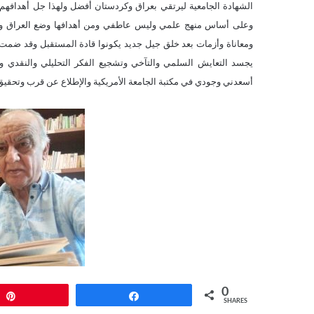
الشهادة الجامعية ليرتقي بعراق وكردستان أفضل ولهذا جل أهدافهم
وعلى أساس منهج علمي وليس عاطفي ومن أهدافها وضع العراق وك
ومعاناة وأزمات بعد خلق جيل جديد يكونوا قادة المستقبل وقد ضمت 
يجسد التعايش السلمي والتآخي وتشجيع الفكر التحليلي والنقدي وم
أسعدني وجودي في مكتبة الجامعة الأمريكية والإطلاع عن قرب وتحقيق 
0
Pin
Share
SHARES