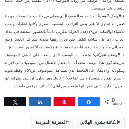
لطبيعة ادراكنا . الوصف في روايه المواطنة (247 ) ينقسم من حيث علاقته
بالسرد على مستويين:
1- الوصف البسيط:
ونقصد به الوصف الذي يعطي من خلاله جملة وصفيه مهيمنة
قصيرة لا تحتوي الا على بعض التراتيب الوصفية الصغرى وكانها اشارات وصفية
للاشياء اوالامكنة. ص٢٨ (هذه الحركة تذكرني دائماً بالجسور المعلقة في بلدان
الغرب اراها على شاشة التلفاز حين يجري رفعها محدثة شقاً في الجسر وحين
تعود الى مكانها ببطء شديد ليلتحم الجسر ثانية مفسحا مجالاً لمرور السيارات).
2- الوصف المركب:
ونقصد به الوصف الذي ينصب على الشئ الموصوف
شريطة كون هذا الوصف معقداً ، أما بفضل الانتقال من الموصوف الى اجزائه
ومكوناته أو الانتقال الى المحيط الذي يضم هذا الموصوف . ص٥٦ ( اوقظه صوت
ارتطام القدح بالمنضدة / هل غفا فعلاً ؟ ارتبك وهو يحاول ان يبعد نظراته عن
العيون الجليديه التي شعر بانها تترصده من اعلى ككشاف ضوء في ملعب ).
0
Tweet
Share
Pin
Share
SHARES
الكاتبة بشرى الهلالي
المعرفة السردية