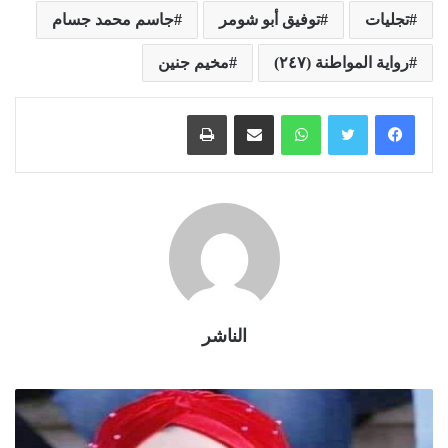
تجليات
توفيق أبو شومر
جاسم محمد جسام
رواية المواطنة (٢٤٧)
مخيم جنين
واتساب
مشاركة عبر البريد
طباعة
الناشر