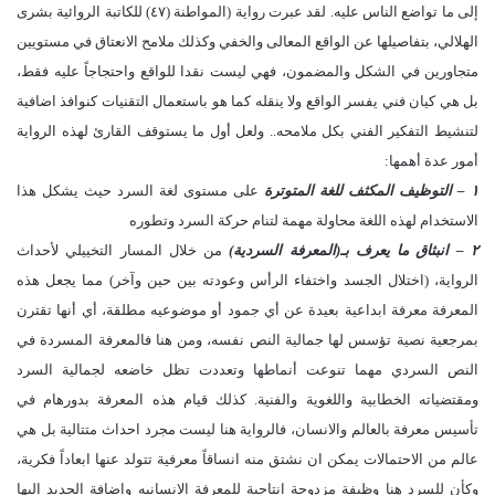
إلى ما تواضع الناس عليه. لقد عبرت رواية (المواطنة (٤٧) للكاتبة الروائية بشرى
الهلالي، بتفاصيلها عن الواقع المعالى والخفي وكذلك ملامح الانعتاق في مستويين
متجاورين في الشكل والمضمون، فهي ليست نقدا للواقع واحتجاجاً عليه فقط،
بل هي كيان فني يفسر الواقع ولا ينقله كما هو باستعمال التقنيات كنوافذ اضافية
لتنشيط التفكير الفني بكل ملامحه.. ولعل أول ما يستوقف القارئ لهذه الرواية
أمور عدة أهمها:
١ – التوظيف المكثف للغة المتوترة
على مستوى لغة السرد حيث يشكل هذا
الاستخدام لهذه اللغة محاولة مهمة لتنام حركة السرد وتطوره
٢ – انبثاق ما يعرف بـ(المعرفة السردية)
من خلال المسار التخييلي لأحداث
الرواية، (اختلال الجسد واختفاء الرأس وعودته بين حين وآخر) مما يجعل هذه
المعرفة معرفة ابداعية بعيدة عن أي جمود أو موضوعيه مطلقة، أي أنها تقترن
بمرجعية نصية تؤسس لها جمالية النص نفسه، ومن هنا فالمعرفة المسردة في
النص السردي مهما تنوعت أنماطها وتعددت تظل خاضعه لجمالية السرد
ومقتضياته الخطابية واللغوية والفنية. كذلك قيام هذه المعرفة بدورهام في
تأسيس معرفة بالعالم والانسان، فالرواية هنا ليست مجرد احداث متتالية بل هي
عالم من الاحتمالات يمكن ان نشتق منه انساقاً معرفية تتولد عنها ابعاداً فكرية،
وكأن للسرد هنا وظيفة مزدوجة انتاجية للمعرفة الانسانيه وإضافة الجديد اليها