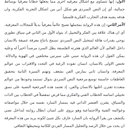
الأول:
إنها تتساوى مع اشكال معرفيه اخرى مما يجعلها خطاباً معرفياً بوسائط
جمالية، أي إن النص السردي هو شكل آني من اشكال التجربة الفكرية، وان
هدفه يشبه هدف التجارب الفكرية فلسفياً.
الأمر الثاني:
إن هذه الرواية بمجملها تصبح عالماً معرفياً بديلاً للمجالات المعرفية،
أي ان هناك علاقة بين الفكر والتخييل اذ يتولد الأول من الثاني في سياق تطوري
يوحي بقدرات هائلة لمتخيل النص السردي تسمح بانتاج معرفة عميقة بالانسان
داخل العالم، لأن العالم الذي هجرته الفلسفة يظل السرد مرصداً اخيراً له وعليه
يمكن القول ان هذه الرواية تنبني على سيرتين مختلفين في الهوية والدلالة:
تختص الاولى بالانسان، انسان تقوده الرغبة في التجدد والاقتراب من عوالم
المعرفة، وانسان ثاني يمارس الفن بشغف. وتهتم السيرة الثانية بتحقيق
العاطفات حاسمة توسع مرجعية النص السردي بدوال تستمد وجودها من عوالم
متعددة تقترن اغلبها بالانسان والفن، إذ تعتمد هذه المرجعية النصية على نسق
تخييلي اساسه الخطاب الفني والفكري مما فرض تمفصلاً في الخطاب بين الذات
والسياق، يقترن العنصر الذاتي فيه بمسار السارد نفسه من خلال مواصفاته
وعوالمه الفنية والاجتماعية وهو يروي على لسان ابطال روايته لتداخل نصي
يكتشف من يقرأ الروايه بان السارد عارف بكل شيئ لكونه يريد من هذه المعرفة
ان يحدد من خلال الرصد والتحليل المسار الفردي للكاتبة ومحيطها الثقافي.