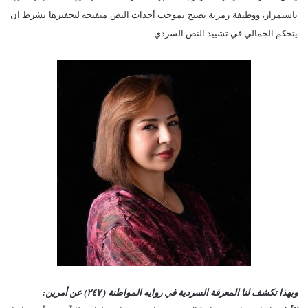
باستمرار، ووظيفة رمزية تصبح بموجب أحداث النص منفتحه لتحفيزها بشرط ان
يتحكم الجمالي في تشييد النص السردي.
وبهذا تكشف لنا المعرفة السردية في روايه المواطنة ( ٢٤٧) عن أمرين: