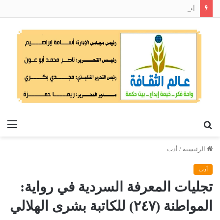
أحمد موسى قريعي يفوز بجائزة دينق قوج للكتابة التوثيقية في دورتها الأولى
بحث
الق
عن
الرئيسية
/
أدب
أدب
تجليات المعرفة السردية في رواية:
المواطنة (٢٤٧) للكاتبة بشرى الهلالي