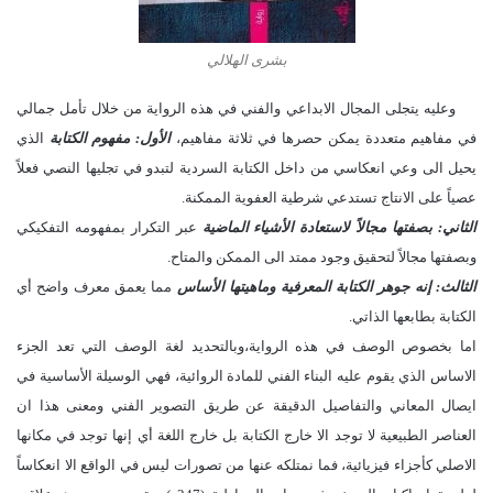
بشرى الهلالي
وعليه يتجلى المجال الابداعي والفني في هذه الرواية من خلال تأمل جمالي
في مفاهيم متعددة يمكن حصرها في ثلاثة مفاهيم،
الأول: مفهوم الكتابة
الذي
يحيل الى وعي انعكاسي من داخل الكتابة السردية لتبدو في تجليها النصي فعلاً
عصياً على الانتاج تستدعي شرطية العفوية الممكنة.
الثاني: بصفتها مجالاً لاستعادة الأشياء الماضية
عبر التكرار بمفهومه التفكيكي
وبصفتها مجالاً لتحقيق وجود ممتد الى الممكن والمتاح.
الثالث: إنه جوهر الكتابة المعرفية وماهيتها الأساس
مما يعمق معرف واضح أي
الكتابة بطابعها الذاتي.
اما بخصوص الوصف في هذه الرواية،وبالتحديد لغة الوصف التي تعد الجزء
الاساس الذي يقوم عليه البناء الفني للمادة الروائية، فهي الوسيلة الأساسية في
ايصال المعاني والتفاصيل الدقيقة عن طريق التصوير الفني ومعنى هذا ان
العناصر الطبيعية لا توجد الا خارج الكتابة بل خارج اللغة أي إنها توجد في مكانها
الاصلي كأجزاء فيزيائية، فما نمتلكه عنها من تصورات ليس في الواقع الا انعكاساً