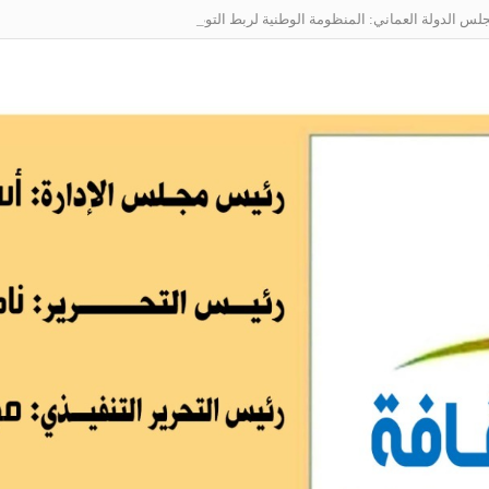
 الدولة العماني: المنظومة الوطنية لربط التوظيف بالمهارات تعالج البطالة من جذ