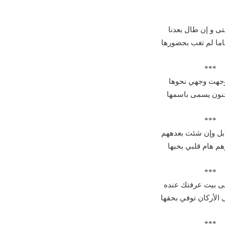
تى و إن طال بعدنا
ا لم تغب بحضورها
***
 وجهت وجهي نحوها
نون يسمى باسمها
***
 بل وإن شئت بعدههم
م هام قلبي بحبها
***
 بيت عرفتك عنده
الأركان توفي بحقها
***