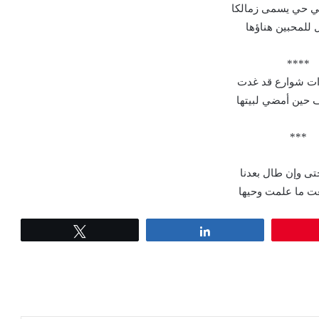
 حي يسمى زمالكا
 للمحبين هناؤها
****
ات شوارع قد غدت
 حين أمضي لبيتها
***
تى وإن طال بعدنا
غت ما علمت وحيها
Tweet
Share