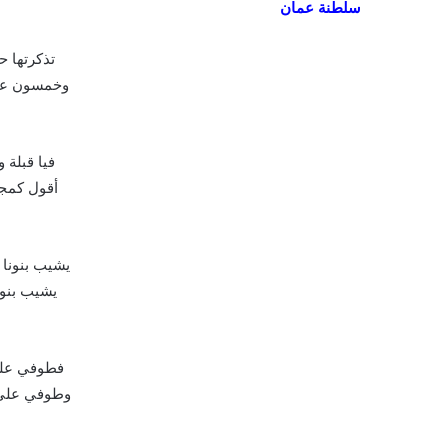
سلطنة عمان
تذكرتها ح
وخمسون عام
فيا قبلة
أقول كمج
يشيب بنونا
يشيب بنوه
فطوفي على
وطوفي على 