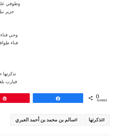
وطوفي علي
جزير نيل
وحي فناء
فناء طواف
تذكرتها ح
فيارب بل
0
Pin
Share
SHARES
تذكرتها
سالم بن محمد بن أحمد العبري