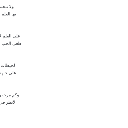
ولا تبخس
بها العلم
على العلم ل
طغي الحب لا 
لحيظات م
على جبهة
وكم مرت و
لأنظر في 