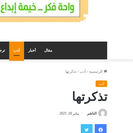
مقال
أخبار
أدب
ترج
الرئيسية
/
أدب
/
تذكرتها
أدب
تذكرتها
الناشر
يناير 18, 2025
فيسبوك
تويتر