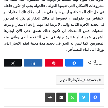
مشروعات الاسكان التى تقيمها الدولة ، فالدولة يجب ان تكون فاعلة
فى حل تلك المشكلة و ليس حلها على حساب ملاك تلك العقارات و
الانتقاص من حقوقهم ، خصوصا ان مالك العقار لم يكن له اى دور
فى تحديد الاجرة الثابتة والتى لا تزيدا ابدا مهما زادت الاسعار و مرت
السنوات فمن المضحك ان تكون هناك شقق حتى الان ايجارها
الشهرى خمسة او عشرة جنية فى ظل التضخم الذى يعانى منه
المصريين كما ليس له الحق فى تحديد مدة معينة لعقد الايجار الذى
يورثُ الى ابناء المستأجر .
0
Tweet
Share
Pin
Share
SHARES
محمد/خلف/الايجار/القديم
واتساب
مشاركة عبر البريد
طباعة