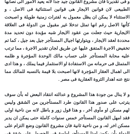
و فى تقديرنا فان مشروع القانون جيد جدا لانه يعيد الامور الى نصابها
الطبيعى لان قوانين الايجار هى قوانين استثنائية فى الاصل ، و
الاستثناء لا يمكن ان يظل معمول به لفترات زمنية طويلة و اصبحت
كأنها الاصل رغم انها تمثل تدخلا غير مقبول من الدولة فى العلاقة
الايجارية حيث جعلت من عقود الايجار شبه مؤبدة دون تحديد مدة
محددة لعقد الايجار ، ويتوارثها اجيال المستأجر جيل بعد جيل ، كما تم
تخفيض الاجرة المتفق عليها عن طريق لجان تقدير الاجرة ، مما ترتب
عليه محابة المستأجر على حساب مالك الوحدة المؤجرة و ظلمه
المتمثل فى حرمانه من الاستفادة او الاستثمار فيما يملك ، و هذا ادى
الى اهمال العقار المؤجرة لانها اصبحت بلا قيمة بالنسبه للمالك مما
نتج عنه اهدار الثروة العقارية فى مصر .
و لا ينال من جودة هذا المشروع و عدالته انتقاد البعض له بأن سوف
يترتب على صدور هذا القانون طرد المستأجرين من الشقق وليس
لهم مسكن او مأوى أخر ، و هذا قول زور و باطل لانه من ناحية اولى
فقد امهل القانون المستأجر خمس سنوات كاملة حتى يمكن ان يدبر
مسكن اخر له، و من ناحية ثانية فان مشروع القانون وضع التزام على
الدولة بأن يكون لهذا المستأجر اولوية فى الحصول على شقة فى