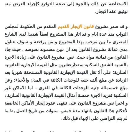
الاستعاضة عن ذلك باللجوء إلى صحة التوقيع كإجراء الغرض منه
توثيق عقد الايجار.
و قد صدر مشروع
قانون الإيجار القديم
المقدم من الحكومة لمجلس
النواب منذ عدة ايام و قد اثار هذا المشروع لغطاً شديدا لدى الشارع
المصرى ما بين مرحب بهذا المشروع و من يرفضه و سوف نتناول
مدى عدالة مشروع القانون بعد ان نبين مضمونه نصوصه ، حيث جاء
القانون من ثمانية مواد حيث نص مشروع القانون على زيادة الاجرة
بالنسبه للشقق السكنية بمقدارعشرين مثل القيمة الايجارية القانونية
السارية؛ على ألا تقل القيمة الإيجارية القانونية المستحقة شهريا بعد
الزيادة عن مبلغ ألف جنيه للوحدات الكائنة في المدن والأحياء؛ وعن
مبلغ خمسمائة جنيه للوحدات الكائنة في القرى ، اما الاماكن غير
السكنية فتزيد الاجرة خمسة أمثال القيمة الايجارية القانونية السارية ،
و اخيرا نص مشروع القانون على تنتهى عقود إيجار الأماكن الخاضعة
لأحكام هذا القانون بانتهاء مدة خمس سنوات من تاريخ العمل به؛ ما
لم يتم التراضي على الإنهاء قبل ذلك.