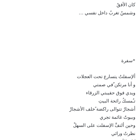
كان الأفقُ
وشمسٌ تغربُ داخل نفسي …
*سفرة
ألإسفلتُ يتسارع تحت العجلات
و أنا مرتكن ٌفي صمتي
ويدي فوق حقيبتي الزرقاء
تـُمسكُ رائحة البيتِ
أشجارٌ تتوالى راكضة ًخلف الأشجارْ
وبيوتٌ غائمة تجري
وحين ألتفَّ الإسفلت على السهلْ
نظرتُ ورائي