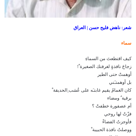
شعر: ناهض فليح حسن | العراق
سماء
كيف اقتطعتَ من السماءِ
زجاجَ نافذةٍ لغرفتك الصغيرة ْ!
أوهمتْ حتى الطير
بل أوهمتـَني
كان الغمامُ يقيم غابتـَه على عُشب ِالحديقة ْ
برقية ٌ ومضاء
أم عصفورة خطفتْ ؟
فزّتْ لها روحي
فأوجزتُ الفضاءْ
ووصلتُ نافذة الحبيبة ْ