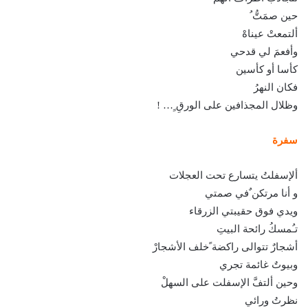
حين صمَتُّ ُ
ألتمعتْ عيناهْ
وأفعمَ لي قدحي
كأسا أو كأسين
فكان النهرُ
وظلال المجذافين على الورقِ ِِ… !
سفرة
ألإسفلتُ يتسارع تحت العجلات
و أنا مرتكن ٌفي صمتي
ويدي فوق حقيبتي الزرقاء
تـُمسكُ رائحة البيتِ
أشجارٌ تتوالى راكضة ًخلف الأشجارْ
وبيوتٌ غائمة تجري
وحين ألتفَّ الإسفلت على السهلْ
نظرتُ ورائي