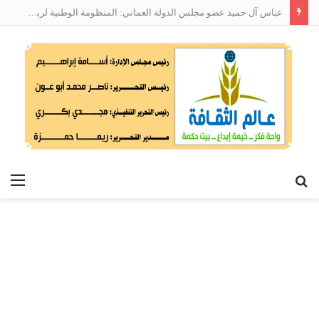
عباس آل حميد عضو مجلس الدولة العماني: المنظومة الوطنية لربط التوظيف بالمهارات تعالج البطالة من جذورها
بحث
الق
عن