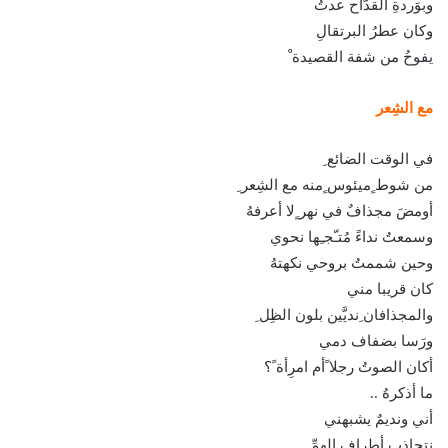
وبوَردةِ القدّاح عدتُ
وكان عطرُ البرتقالِ
يفوحُ من شفة القصيدة ْ
مع الشِعر
في الوقت الضائع ِ
من شوط ٍميئوس ٍمنه مع الشِعر ِ
أومضَ مجذافٌ في نهر ٍلا أعرفهُ
وسمعتُ نداءً مُتـّجـِها نحوي
وحين شممتُ بروحي نكهتهُ
كان قريبا مني
والمجذافان ِنديَّين بلون الظِل ِ
ورَسا بضفاف دمي
أكان الصوتُ رجلا ًأم امرِأة ً؟
ما أذكرهُ ..
أني ونديمٌ يشبهني
نتجاذب أطراف الهمِّ